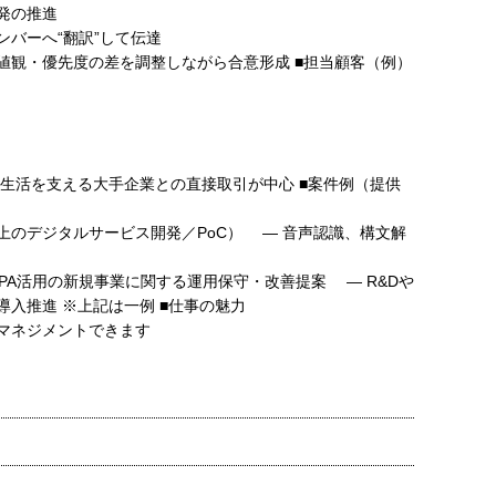
発の推進
バーへ“翻訳”して伝達
値観・優先度の差を調整しながら合意形成 ■担当顧客（例）
生活を支える大手企業との直接取引が中心 ■案件例（提供
上のデジタルサービス開発／PoC） ― 音声認識、構文解
RPA活用の新規事業に関する運用保守・改善提案 ― R&Dや
入推進 ※上記は一例 ■仕事の魅力
マネジメントできます