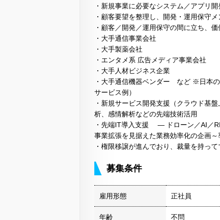
・新規事業に必要なシステム／アプリ開
・顧客要望を整理し、開発・運用保守メン
・顧客／開発／運用保守の間に立ち、価
・大手通信事業会社
・大手製薬会社
・エンタメ系 広告メディア事業会社
・大手人材ビジネス企業
・大手通信機器ベンダー など ※日本の
サービス例）
・新規サービス開発支援（クラウド基盤
析、感情解析などの先端技術活用
・先端IT導入支援 ― ドローン／AI／
事業拡張を見据えた業務効率化の企画～導
・権限移譲が進んでおり、裁量を持って
募集条件
雇用形態
正社員
年齢
不問