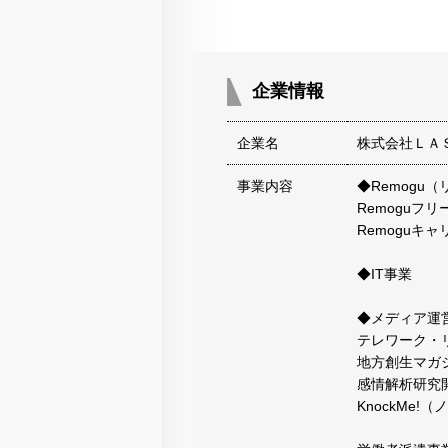
企業情報
企業名
株式会社ＬＡ
事業内容
◆Remogu
Remoguフ
Remoguキャ
◆IT事業
◆メディア運
テレワーク・
地方創生マガ
感情解析研究
KnockMe!