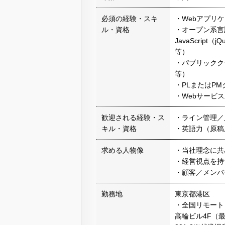
必須の経験・スキ
・Webアプリ
ル・資格
・オープン系言語
JavaScript（
等）
・パブリッククラ
等）
・PLまたはP
・Webサービ
歓迎される経験・ス
・ライン管理／
キル・資格
・英語力（原稿
求める人物像
・当社理念に共
・経営視点を持
・顧客／メンバ
勤務地
東京都港区
・全国リモート（
高輪ビル4F（