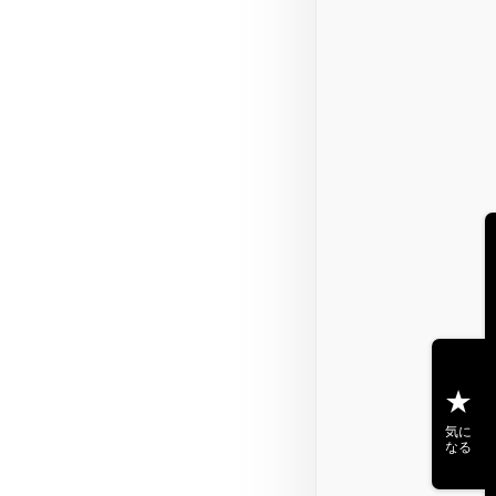
気に
なる