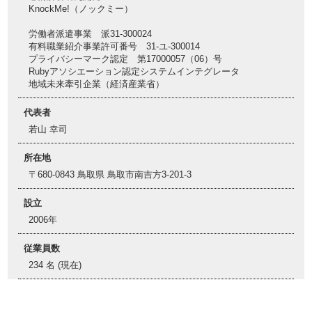
KnockMe!（ノックミー）
労働者派遣事業 派31-300024
有料職業紹介事業許可番号 31-ユ-300014
プライバシーマーク認定 第17000057（06）号
Rubyアソシエーション認定システムインテグレータ
地域未来牽引企業（経済産業省）
代表者
若山 幸司
所在地
〒680-0843 鳥取県 鳥取市南吉方3-201-3
設立
2006年
従業員数
234 名 (現在)