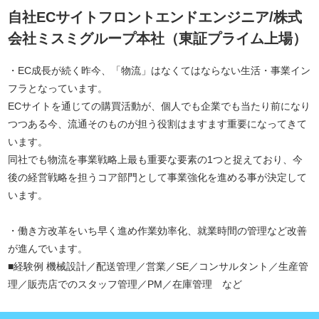
自社ECサイトフロントエンドエンジニア/株式
会社ミスミグループ本社（東証プライム上場）
・EC成長が続く昨今、「物流」はなくてはならない生活・事業イン
フラとなっています。
ECサイトを通じての購買活動が、個人でも企業でも当たり前になり
つつある今、流通そのものが担う役割はますます重要になってきて
います。
同社でも物流を事業戦略上最も重要な要素の1つと捉えており、今
後の経営戦略を担うコア部門として事業強化を進める事が決定して
います。
・働き方改革をいち早く進め作業効率化、就業時間の管理など改善
が進んでいます。
■経験例 機械設計／配送管理／営業／SE／コンサルタント／生産管
理／販売店でのスタッフ管理／PM／在庫管理 など