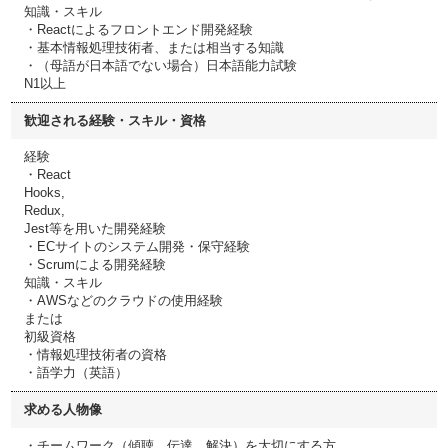
知識・スキル
・Reactによるフロントエンド開発経験
・基本情報処理技術者、または相当する知識
・（母語が日本語でない場合）日本語能力試験
N1以上
歓迎される経験・スキル・資格
経験
・React
Hooks,
Redux,
Jest等を用いた開発経験
・ECサイトのシステム開発・保守経験
・Scrumによる開発経験
知識・スキル
・AWSなどのクラウドの使用経験
または
初級資格
・情報処理技術者の資格
・語学力（英語）
求める人物像
・チームワーク（傾聴、伝達、解決）を大切にする方