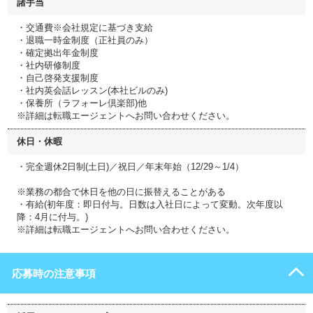
諸手当
・交通費※会社規定に基づき支給
・退職一時金制度（正社員のみ）
・確定拠出年金制度
・社内研修制度
・自己啓発支援制度
・社内英会話レッスン(本社ビルのみ)
・保養所（ラフォーレ倶楽部)他
※詳細は転職エージェントへお問い合わせください。
休日・休暇
・完全週休2日制(土日)／祝日／年末年始（12/29～1/4）
※業務の都合で休日を他の日に振替えることがある
・有給(初年度：即日付与。日数は入社日によって変動。次年度以
降：4月に付与。)
※詳細は転職エージェントへお問い合わせください。
応募時の注意事項