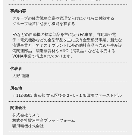
事業内容
グループの経営戦略立案や管理ならびにそれらに付随する
グループ経営に必要な機能を有する
FAなどの自動機の標準部品を主に扱うFA事業、自動車や電
子・電気機器などの金型部品を主に扱う金型部品事業、新たな
流通事業としてミスミブランド以外の他社商品も含めた生産設
備関連部品、製造副資材やMRO（消耗品）などを販売する
VONA事業で構成されております。
代表者
大野 龍隆
所在地
〒112-8583 東京都 文京区後楽２−５−１飯田橋ファーストビル
関連会社
株式会社ミスミ
株式会社駿河生産プラットフォーム
駿河精機株式会社