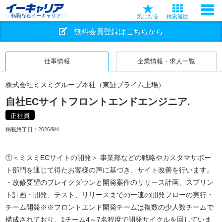
転職ならイーキャリア
気になる
検索履歴
無料会員登録はこちらから
仕事情報
企業情報・求人一覧
株式会社ミスミグループ本社（東証プライム上場）
自社ECサイトフロントエンドエンジニア.
正社員
掲載終了日：
2026/9/4
①＜ミスミECサイトの開発＞ 事業部などの戦略やカスタマサポー
ト部門を通じて得たお客様の声に基づき、サイト改善を行います。
・改修要望のブレイクダウンと開発案件のリリース計画、スプリン
ト計画・開発、テスト、リリースまでの一連の開発フローの実行・
チーム開発※※フロントエンド開発チームは複数の少人数チームで
構成されており、1チーム4～7名程度で開発サイクルを回していま