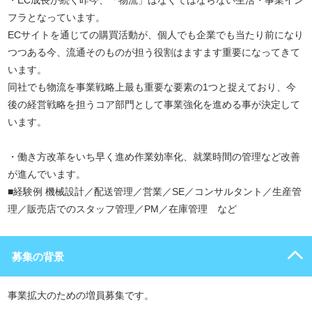
・EC成長が続く昨今、「物流」はなくてはならない生活・事業イン
フラとなっています。
ECサイトを通じての購買活動が、個人でも企業でも当たり前になり
つつある今、流通そのものが担う役割はますます重要になってきて
います。
同社でも物流を事業戦略上最も重要な要素の1つと捉えており、今
後の経営戦略を担うコア部門として事業強化を進める事が決定して
います。
・働き方改革をいち早く進め作業効率化、就業時間の管理など改善
が進んでいます。
■経験例 機械設計／配送管理／営業／SE／コンサルタント／生産管
理／販売店でのスタッフ管理／PM／在庫管理 など
募集の背景
事業拡大のための増員募集です。