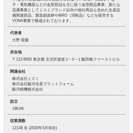
子・電気機器などの金型部品を主に扱う金型部品事業、新たな
流通事業としてミスミブランド以外の他社商品も含めた生産設
備関連部品、製造副資材やMRO（消耗品）などを販売する
VONA事業で構成されております。
代表者
大野 龍隆
所在地
〒112-8583 東京都 文京区後楽２−５−１飯田橋ファーストビル
関連会社
株式会社ミスミ
株式会社駿河生産プラットフォーム
駿河精機株式会社
設立
1963年
従業員数
12138 名 (2020年3月現在)