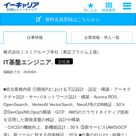
転職ならイーキャリア
気になる
検索履歴
無料会員登録はこちらから
仕事情報
企業情報・求人一覧
株式会社ミスミグループ本社（東証プライム上場）
IT基盤エンジニア.
正社員
掲載終了日：
2026/9/4
■担当業務内容 ①開発PJにおける下記設計・設定・構築・アーキテ
クチャ設計・サーバ/ネットワーク設計・構築・Aurora RDS、
OpenSearch、VertexAI VectorSarch、Neo4J等のDB検証：50％
②DevOps/MLOpsの構築・GCP、AWSのクラウドネイティブ技術
を活用した開発基盤の検証、設計や構築
・CI/CDの機能向上、新機能設計：30％ ③新サービス(AWS/GCP
等)、新ツールに対する技術検証：20％ ■仕事のやりがい 組織とし