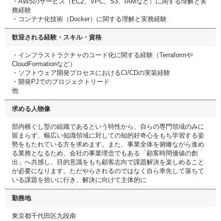
・AWSのサービス（EC2、VPC、S3、IAMなど）に関する理解と実
務経験
・コンテナ化技術（Docker）に関する理解と実務経験
歓迎される経験・スキル・資格
・インフラストラクチャのコード化に関する経験（Terraformや
CloudFormationなど）
・ソフトウェア開発プロセスにおけるCI/CDの実装経験
・開発PJでのプロジェクトリード
他
求める人物像
部内横ぐし型の組織であるという特性から、自らの専門領域のみに
留まらず、幅広い知識領域に対しての知的好奇心をもち学習する姿
勢をもたれている方を求めます。また、事業全体を俯瞰ながら進め
る業務となるため、会社の事業理念でもある「顧客時間価値の創
出」へ共感し、目的意識をもち顧客志向で課題解決を楽しめること
が必要になります。ただやらされるのではなく自ら率先して落ちて
いる課題を拾いに行き、解決に向けて主体的に
勤務地
東京都千代田区九段南