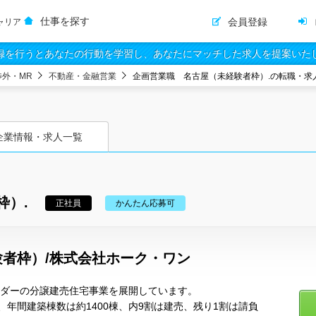
仕事を探す
会員登録
ャリア
録を行うとあなたの行動を学習し、あなたにマッチした求人を提案いた
渉外・MR
不動産・金融営業
企画営業職 名古屋（未経験者枠）.の転職・求
企業情報・求人一覧
枠）.
正社員
かんたん応募可
者枠）/株式会社ホーク・ワン
ーダーの分譲建売住宅事業を展開しています。
年間建築棟数は約1400棟、内9割は建売、残り1割は請負