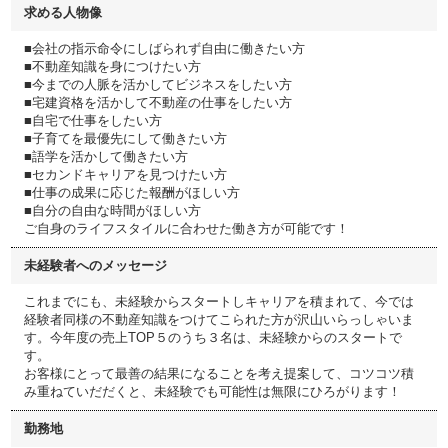
求める人物像
■会社の指示命令にしばられず自由に働きたい方
■不動産知識を身につけたい方
■今までの人脈を活かしてビジネスをしたい方
■宅建資格を活かして不動産の仕事をしたい方
■自宅で仕事をしたい方
■子育てを最優先にして働きたい方
■語学を活かして働きたい方
■セカンドキャリアを見つけたい方
■仕事の成果に応じた報酬がほしい方
■自分の自由な時間がほしい方
ご自身のライフスタイルに合わせた働き方が可能です！
未経験者へのメッセージ
これまでにも、未経験からスタートしキャリアを積まれて、今では
経験者同様の不動産知識をつけてこられた方が沢山いらっしゃいま
す。今年度の売上TOP５のうち３名は、未経験からのスタートで
す。
お客様にとって最善の結果になることを考え提案して、コツコツ積
み重ねていだだくと、未経験でも可能性は無限にひろがります！
勤務地