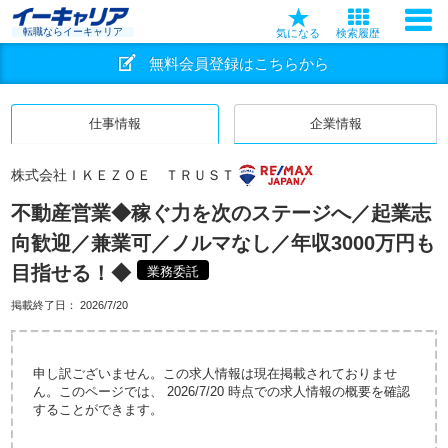
転職ならイーキャリア
気になる
検索履歴
無料会員登録はこちらから
仕事情報
企業情報
株式会社ＩＫＥＺＯＥ ＴＲＵＳＴ
不動産営業◆稼ぐ力を次のステージへ／起業志
向歓迎／兼業可／ノルマなし／年収3000万円も
目指せる！◆
業務委託
掲載終了日：
2026/7/20
申し訳ございません。この求人情報は現在掲載されておりませ
ん。このページでは、 2026/7/20 時点での求人情報の概要を確認
することができます。