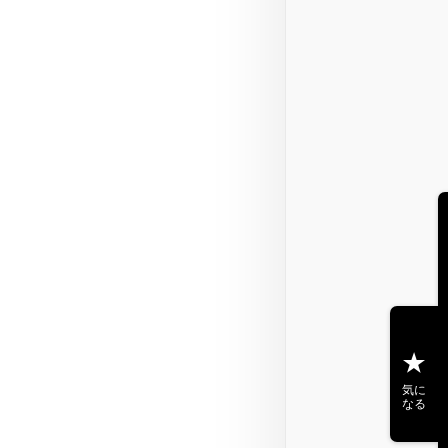
気に
なる