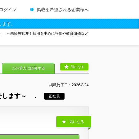
ログイン
掲載を希望される企業様へ
します。
） ～未経験歓迎！採用を中心に評価や教育研修など
気になる
この求人に応募する
掲載終了日：
2026/8/24
します～ .
正社員
気になる