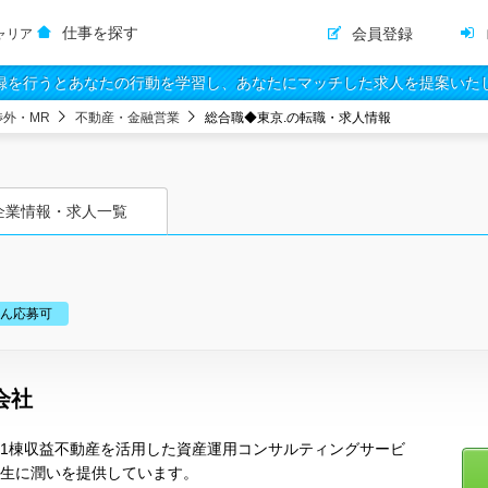
仕事を探す
会員登録
ャリア
録を行うとあなたの行動を学習し、あなたにマッチした求人を提案いた
渉外・MR
不動産・金融営業
総合職◆東京.の転職・求人情報
企業情報・求人一覧
ん応募可
会社
、1棟収益不動産を活用した資産運用コンサルティングサービ
人生に潤いを提供しています。