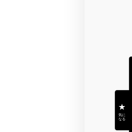
気に
なる