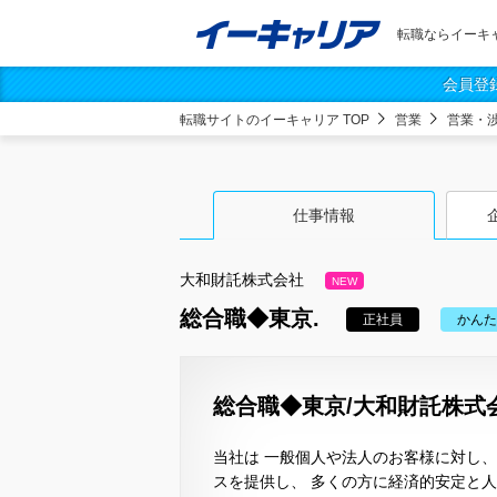
転職ならイーキ
会員登
転職サイトのイーキャリア TOP
営業
営業・
仕事情報
大和財託株式会社
NEW
総合職◆東京.
正社員
かんた
総合職◆東京/大和財託株式
当社は 一般個人や法人のお客様に対し
スを提供し、 多くの方に経済的安定と