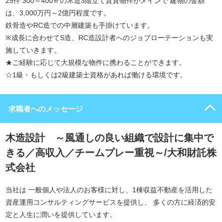
25件 300～400㎡の木造3階立て賃貸物件がメインで 建物の金額
は、3,000万円～2億円程度です。
鉄骨造やRC造での中層建築も手掛けています。
※成長に合わせてS造、RC造設計者へのジョブローテーションも実
施していきます。
★ご経験に応じて大規模な物件に携わることができます。
☆1級・もしくは2級建築士資格があれば働ける環境です。
求職者へのメッセージ
木造設計 ～風通しの良い組織で設計に集中で
きる／高収入／チームプレー重視～/大和財託株
式会社
当社は 一般個人や法人のお客様に対し、1棟収益不動産を活用した
資産運用コンサルティングサービスを提供し、 多くの方に経済的安
定と人生に潤いを提供しています。