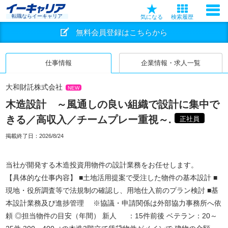
転職ならイーキャリア
気になる
検索履歴
無料会員登録はこちらから
仕事情報
企業情報・求人一覧
大和財託株式会社
NEW
木造設計 ～風通しの良い組織で設計に集中で
きる／高収入／チームプレー重視～.
正社員
掲載終了日：
2026/8/24
当社が開発する木造投資用物件の設計業務をお任せします。
【具体的な仕事内容】 ■土地活用提案で受注した物件の基本設計 ■
現地・役所調査等で法規制の確認し、用地仕入前のプラン検討 ■基
本設計業務及び進捗管理 ※協議・申請関係は外部協力事務所へ依
頼 ◎担当物件の目安（年間） 新人 ：15件前後 ベテラン：20～