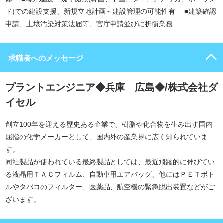
ド)での建設支援、新規立地計画～建設管理の可能性有 ■建築確認
申請、土壌汚染対策法届等、官庁申請並びに折衝業務
求職者へのメッセージ
プラントエンジニア◆兵庫 広島◆/株式会社ダ
イセル
創立100年を迎える歴史ある企業で、樹脂や化合物を生み出す国内
屈指の化学メーカーとして、国内外の産業界に広く知られていま
す。
同社製品が使われている最終製品としては、最近飛躍的に伸びてい
る液晶用ＴＡＣフィルム、自動車用エアバッグ、他にはＰＥＴボト
ルやタバコのフィルター、医薬品、航空機の緊急脱出装置などがご
ざいます。