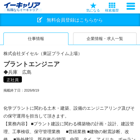
転職ならイーキャリア
気になる
検索履歴
無料会員登録はこちらから
仕事情報
企業情報・求人一覧
株式会社ダイセル（東証プライム上場）
プラントエンジニア
◆兵庫 広島
正社員
掲載終了日：
2026/8/19
化学プラントに関わる土木・建築、設備のエンジニアリング及びそ
の保守運用を担当して頂きます。
【業務内容】 ■プラント建設に関わる構築物の計画・設計、建設管
理、工事検収、保守管理業務 ■営繕業務 ■建物の耐震診断、改
修 ■海外建設 既存拠点(韓国、中国、タイ、アメリカ、ポーラン