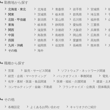
勤務地から探す
北海道・東北
北海道
青森県
岩手県
宮城県
関東
茨城県
栃木県
群馬県
埼玉県
北陸・甲信越
新潟県
富山県
石川県
福井県
東海
岐阜県
静岡県
愛知県
三重県
関西
滋賀県
京都府
大阪府
兵庫県
中国
鳥取県
島根県
岡山県
広島県
四国
徳島県
香川県
愛媛県
高知県
九州・沖縄
福岡県
佐賀県
長崎県
熊本県
その他
海外
職種から探す
営業
販売・サービス関連
ソフトウェア・ネットワーク関連
経営・企画・マーケティング
バックオフィス・事務関連
電気
化学・素材・医薬・食品関連
医療・福祉・介護関連
建築・土
コンサルティング・金融・不動産
フランチャイズ・公務員・団体職員
その他
各種設定
よくあるお問い合わせ
キャリオクのご紹介