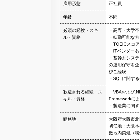
雇用形態
正社員
年齢
不問
必須の経験・スキ
・高専・大学卒
ル・資格
・転勤可能な方
・TOEICスコア
・ITベンダー
・基幹系システ
の運用保守を企
びご経験
・SQLに関す
歓迎される経験・ス
・VBAおよび.N
キル・資格
Framewor
・製造業に関す
勤務地
大阪府大阪市北
初任地：大阪本
敷地内禁煙（喫