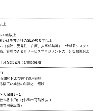
以上
600点以上
あるいは事業会社のSE経験５年以上
ム（会計、受発注、在庫、人事給与等）、情報系システム
画、管理できるITサービスマネジメントの十分な知識およ
る十分な知識および開発経験
ET
kによる開発および保守運用経験
る幅広い業務の知識とご経験
区大深町3－1
社※将来的には転勤の可能性あり
煙専用室設置）