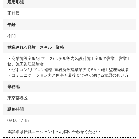
雇用形態
正社員
年齢
不問
歓迎される経験・スキル・資格
・商業施設全般/オフィス/ホテル等内装設計施工全般の営業、営業工
務、施工監理経験者
・ゼネコン/サブコン/設計事務所等建築業界でPM・施工監理経験者
・コミュニケーション力と何事も最後までやり遂げる意思の強い方
勤務地
東京都港区
勤務時間
09:00-17:45
※詳細は転職エージェントへお問い合わせください。