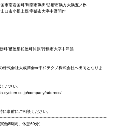
国市南岩国町/周南市浜⽥/防府市浜⽅⼤浜五ノ桝
⼭⼝市⼩郡上郷/宇部市⼤字中野開作
町/糟屋郡粕屋町仲原/⾏橋市⼤字中津熊
の株式会社⼤成商会or平和テクノ株式会社へ出向となりま
認ください。
dia-system.co.jp/company/address/
時に事前にご相談ください。
30（実働8時間、休憩60分）