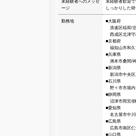
未経験者へのメッセ
未経験者歓迎で
ージ
しっかりした研
勤務地
■⼤阪府
浪速区稲荷/北
⻄成区北津守/
■京都府
福知⼭市和久
■兵庫県
洲本市桑間/神
■新潟県
新潟市中央区
■⽯川県
野々市市堀内
■静岡県
沼津市岡宮/
■愛知県
名古屋市中川区
■広島県
広島市南区仁保
■⼭⼝県