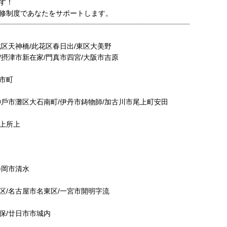
す！
修制度であなたをサポートします。
区天神橋/此花区春⽇出/東区⼤美野
摂津市新在家/⾨真市四宮/⼤阪市吉原
市町
⼾市灘区⼤⽯南町/伊丹市鋳物師/加古川市尾上町安⽥
上所上
静岡市清水
/名古屋市名東区/⼀宮市開明字流
/廿⽇市市城内