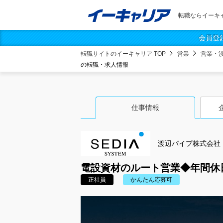
転職ならイーキ
会員登
転職サイトのイーキャリア TOP
営業
営業・
の転職・求人情報
仕事情報
渡辺パイプ株式会社
電設資材のルート営業◆年間休日
正社員
かんたん応募可