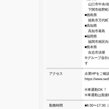
⼭⼝市中央/岩
下関市椋野町/
■徳島県
徳島市万代町
■⾼知県
⾼知市葛島
■福岡県
福岡市南区向新
■熊本県
合志市須屋
※グループ会社
す
アクセス
企業HPをご確
https://www.se
※⾞通勤OK︕
※⾞通勤は⾯接
勤務時間
■8:30〜17: