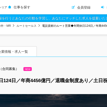
仕事を探す
会員登録
ャリア
録を行うとあなたの行動を学習し、あなたにマッチした求人を提案いた
渉外・MR
ルートセールス
電設資材のルート営業◆年間休日124日／年商44
企業情報・求人一覧
（合同募集）
NEW
124日／年商4456億円／退職金制度あり／土日