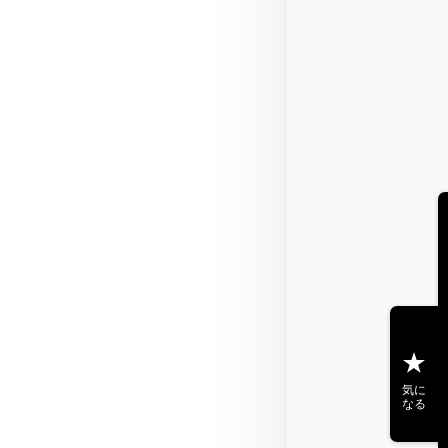
気に
なる