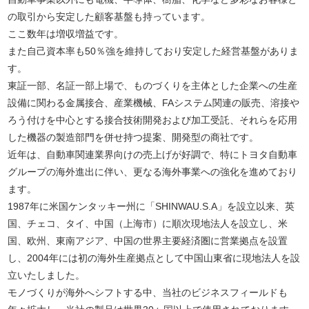
の取引から安定した顧客基盤も持っています。
ここ数年は増収増益です。
また自己資本率も50％強を維持しており安定した経営基盤がありま
す。
東証一部、名証一部上場で、ものづくりを主体とした企業への生産
設備に関わる金属接合、産業機械、FAシステム関連の販売、溶接や
ろう付けを中心とする接合技術開発および加工受託、それらを応用
した機器の製造部門を併せ持つ提案、開発型の商社です。
近年は、自動車関連業界向けの売上げが好調で、特にトヨタ自動車
グループの海外進出に伴い、更なる海外事業への強化を進めており
ます。
1987年に米国ケンタッキー州に「SHINWAU.S.A」を設立以来、英
国、チェコ、タイ、中国（上海市）に順次現地法人を設立し、米
国、欧州、東南アジア、中国の世界主要経済圏に営業拠点を設置
し、2004年には初の海外生産拠点として中国山東省に現地法人を設
立いたしました。
モノづくりが海外へシフトする中、当社のビジネスフィールドも