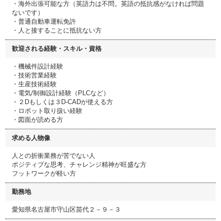
・海外出張可能な方（英語力は不問。英語の抵抗感がなければ問題
ないです）
・普通自動車運転免許
・人と接することに抵抗ない方
歓迎される経験・スキル・資格
・機械件設計経験
・技術営業経験
・生産技術経験
・電気/制御設計経験（PLCなど）
・２Dもしくは３D-CADが使える方
・ロボット取り扱い経験
・図面が読める方
求める人物像
人との折衝業務が苦でない人
ポジティブな思考、チャレンジ精神が旺盛な方
フットワークが軽い方
勤務地
愛知県名古屋市守山区苗代２－９－３