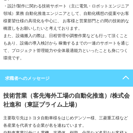
・設計/製作に関わる技術サポート（主に電気・ロボットエンジニア
領域）業務 自動化推進エンジニアとして、自動化構想の提案やお客
様要望仕様の具現化を中心に、 お客様と営業部門との間の技術的な
橋渡しをお願いしたいと考えております。
また、設備搬入の際は、日程管理や調整作業なども行って頂くこと
もあり、設備の導入検討から 稼働するまでの一連のサポートを通じ
て、プロジェクト管理能力や全体最適能力といったことも身につく
環境です。
求職者へのメッセージ
技術営業（客先海外工場の自動化推進）/株式会
社進和（東証プライム上場）
主要取引先はトヨタ自動車様をはじめデンソー様、三菱重工様など
各産業を代表する企業が名を連ねています。
自動車事業以外にも電機、半導体、樹脂、化学など多彩なお客様と