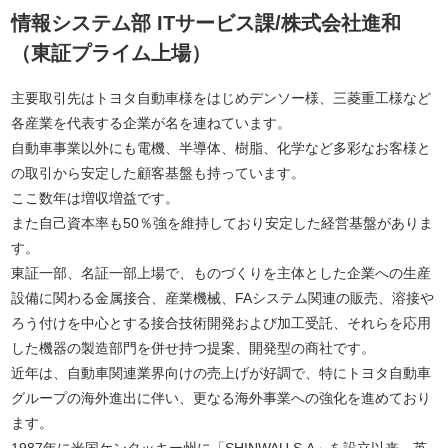
情報システム部 ITサービス課/株式会社進和
（東証プライム上場）
主要取引先はトヨタ自動車様をはじめデンソー様、三菱重工様など
各産業を代表する企業が名を連ねています。
自動車事業以外にも電機、半導体、樹脂、化学など多彩なお客様と
の取引から安定した顧客基盤も持っています。
ここ数年は増収増益です。
また自己資本率も50％強を維持しており安定した経営基盤がありま
す。
東証一部、名証一部上場で、ものづくりを主体とした企業への生産
設備に関わる金属接合、産業機械、FAシステム関連の販売、溶接や
ろう付けを中心とする接合技術開発および加工受託、それらを応用
した機器の製造部門を併せ持つ提案、開発型の商社です。
近年は、自動車関連業界向けの売上げが好調で、特にトヨタ自動車
グループの海外進出に伴い、更なる海外事業への強化を進めており
ます。