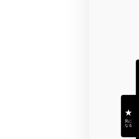
気に
なる