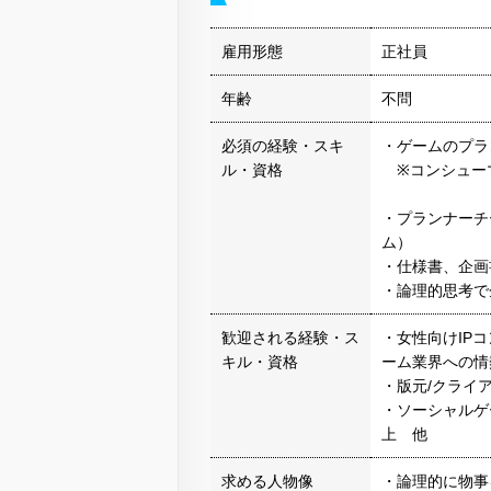
雇用形態
正社員
年齢
不問
必須の経験・スキ
・ゲームのプラ
ル・資格
※コンシュー
・プランナーチ
ム）
・仕様書、企画
・論理的思考で
歓迎される経験・ス
・女性向けIP
キル・資格
ーム業界への情
・版元/クライ
・ソーシャルゲ
上 他
求める人物像
・論理的に物事