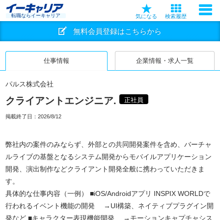
転職ならイーキャリア
気になる
検索履歴
無料会員登録はこちらから
仕事情報
企業情報・求人一覧
パルス株式会社
クライアントエンジニア.
正社員
掲載終了日：
2026/8/12
弊社内の案件のみならず、外部との共同開発案件を含め、バーチャ
ルライブの基盤となるシステム開発からモバイルアプリケーション
開発、演出制作などクライアント開発全般に携わっていただきま
す。
具体的な仕事内容（一例） ■iOS/Androidアプリ INSPIX WORLDで
行われるイベント機能の開発 →UI構築、ネイティブプラグイン開
発など ■キャラクター表現機能開発 →モーションキャプチャシス