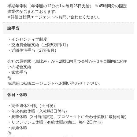
半期年俸制（年俸額の12分の1を毎月25日支給） ※45時間分の固定
残業代が含まれております。
※詳細は転職エージェントへお問い合わせください。
諸手当
・インセンティブ制度
・交通費全額支給（上限5万円/月）
・近隣住宅手当（2万円/月）
会社の最寄駅（恵比寿）から2駅以内且つ会社から3キロ圏内にお住
いの場合支給
・家族手当
他
※詳細は転職エージェントへお問い合わせください。
休日・休暇
・完全週休2日制（土日祝）
・年次有給休暇（入社時3日付与）
・夏季休暇（3日自由設定。プロジェクトに合わせ柔軟に取得可能）
・リフレッシュ休暇（有給休暇の他に、毎年2日付与）
・結婚休暇
他