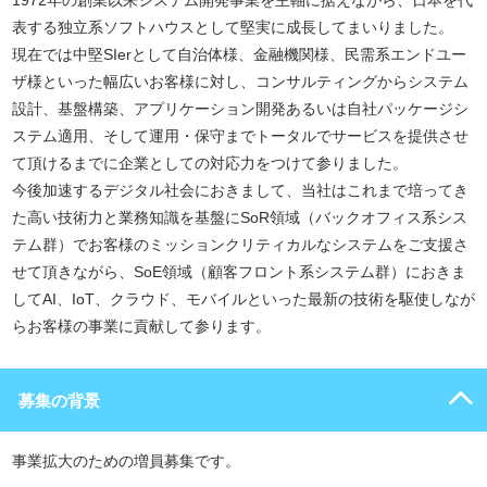
1972年の創業以来システム開発事業を主軸に据えながら、日本を代
表する独立系ソフトハウスとして堅実に成長してまいりました。
現在では中堅SIerとして自治体様、金融機関様、民需系エンドユー
ザ様といった幅広いお客様に対し、コンサルティングからシステム
設計、基盤構築、アプリケーション開発あるいは自社パッケージシ
ステム適用、そして運用・保守までトータルでサービスを提供させ
て頂けるまでに企業としての対応力をつけて参りました。
今後加速するデジタル社会におきまして、当社はこれまで培ってき
た高い技術力と業務知識を基盤にSoR領域（バックオフィス系シス
テム群）でお客様のミッションクリティカルなシステムをご支援さ
せて頂きながら、SoE領域（顧客フロント系システム群）におきま
してAI、IoT、クラウド、モバイルといった最新の技術を駆使しなが
らお客様の事業に貢献して参ります。
募集の背景
事業拡大のための増員募集です。