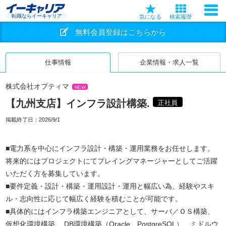
転職ならイーキャリア
気になる
検索履歴
無料会員登録はこちらから
仕事情報
企業情報・求人一覧
株式会社オプティマ
NEW
【九州支店】インフラ設計構築.
正社員
掲載終了日：
2026/9/1
■電力系を中心にインフラ設計・構築・運用業務をお任せします。
将来的にはプロジェクトにてプレイングマネージャーとしてご活躍
いただく方を募集しています。
■要件定義・設計・構築・運用設計・運用と幅広い為、経験やスキ
ル・志向性に応じて幅広く経験を積むことが可能です。
■具体的にはインフラ構築エンジニアとして、サーバ／ＯＳ構築、
仮想化環境構築、 DB環境構築（Oracle、PostgreSQL）、ミドルウ