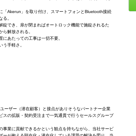
kerun」を取り付け、スマートフォンとBluetooth接続
なる。
解錠でき、扉が閉まればオートロック機能で施錠されるた
から解放される。
置にあたっての工事は一切不要。
いう手軽さ。
ドユーザー（潜在顧客）と接点がありそうなパートナー企業
ビスの拡販・契約受注まで一気通貫で行うセールスグループ
の事業に貢献できるかという観点を持ちながら、当社サービ
ザーが抱える顕在化・潜在化している課題の解決を図り、当