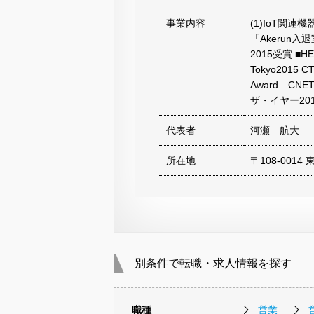
事業内容
(1)IoT関連
「Akerun
2015受賞 ■H
Tokyo2015 
Award CN
ザ・イヤー20
代表者
河瀬 航大
所在地
〒108-0014
別条件で転職・求人情報を探す
職種
営業