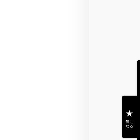
気に
なる