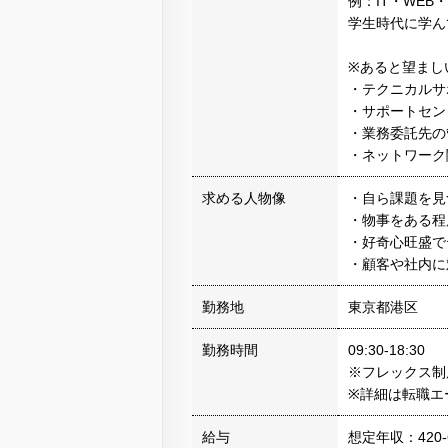
例：IT・WE
学生時代に学ん
※あると望まし
・テクニカルサ
・サポートセン
・業務委託先の
・ネットワーク
求める人物像
・自ら課題を見
・物事をある
・好奇心旺盛で
・顧客や社内に
勤務地
東京都港区
勤務時間
09:30-18:30
※フレックス制度 フ
※詳細は転職エ
給与
想定年収：420-