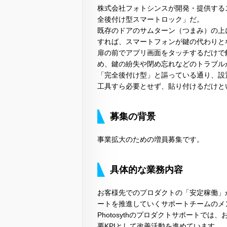
株式会社フォトシンスが開発・提供するス
全後付け型スマートロック」だ。
既存のドアのサムターン（つまみ）の上に「A
すれば、スマートフォンが鍵の代わりと
扉の前でアプリ画面をタッチするだけで
め、鍵の紛失や閉め忘れなどのトラブル
「完全後付け型」と謳っている通り、設
工具すら必要とせず、貼り付けるだけと
募集の背景
事業拡大のための増員募集です。
具体的な業務内容
お客様先でのプロダクトの「安定稼働」
ートを推進していくサポートチームのメ
Photosythのプロダクトサポートでは、お客
要KPIとして改善活動を進めています。