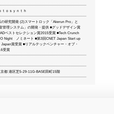
ｏｔｏｓｙｎｔｈ
機器の研究開発 (2)スマートロック「Akerun Pro」と
入退室管理システム」の開発・提供 ■グッドデザイン賞
EADベストセレクション賞2015受賞 ■Tech Crunch
CTO Night ノミネート ■第3回CNET Japan Start up
ET Japan賞受賞 ■リアルテックベンチャー・オブ・
16受賞
 東京都 港区芝5-29-11G-BASE田町15階