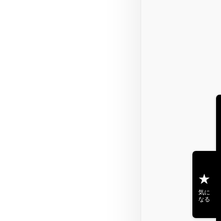
気に
なる