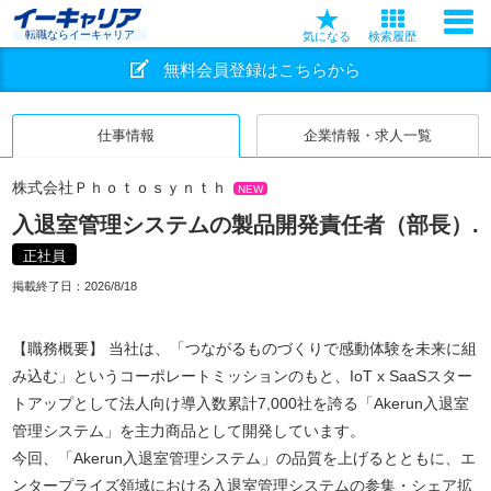
転職ならイーキャリア
気になる
検索履歴
無料会員登録はこちらから
仕事情報
企業情報・求人一覧
株式会社Ｐｈｏｔｏｓｙｎｔｈ
NEW
入退室管理システムの製品開発責任者（部長）.
正社員
掲載終了日：
2026/8/18
【職務概要】 当社は、「つながるものづくりで感動体験を未来に組
み込む」というコーポレートミッションのもと、IoT x SaaSスター
トアップとして法人向け導入数累計7,000社を誇る「Akerun入退室
管理システム」を主力商品として開発しています。
今回、「Akerun入退室管理システム」の品質を上げるとともに、エ
ンタープライズ領域における入退室管理システムの参集・シェア拡