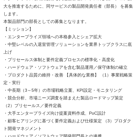
大を推進するために、同サービスの製品開発責任者（部長） を募集
します。
本製品部門の部長としての募集となります。
【ミッション】
・エンタープライズ領域への本格参入とシェア拡大
・中堅レベルの入退室管理ソリューションを業界トップクラスに底
上げ
・プリセールス体制と要件定義プロセスの標準化・高度化
・ハードウェア・ソフトウェアを含む製品運用／保守体制の確立
・プロダクト品質の維持・改善 【具体的な業務】 （1）事業戦略策
定・実行
・中長期（3～5年）の市場戦略立案、KPI設定・モニタリング
・競合分析、市場ニーズ調査を踏まえた製品ロードマップ策定
（2）プリセールス／要件定義
・大手エンタープライズ向け提案資料作成、PoC設計
・顧客ヒアリングに基づく要件定義および仕様策定 （3）プロダク
ト開発マネジメント
・ハードウェア／ソフトウェア開発部門長との連携