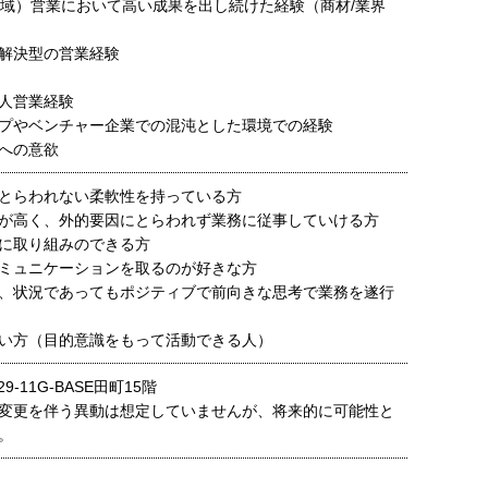
B領域）営業において高い成果を出し続けた経験（商材/業界
解決型の営業経験
人営業経験
プやベンチャー企業での混沌とした環境での経験
への意欲
とらわれない柔軟性を持っている方
が高く、外的要因にとらわれず業務に従事していける方
に取り組みのできる方
ミュニケーションを取るのが好きな方
、状況であってもポジティブで前向きな思考で業務を遂行
い方（目的意識をもって活動できる人）
9-11G-BASE田町15階
変更を伴う異動は想定していませんが、将来的に可能性と
。