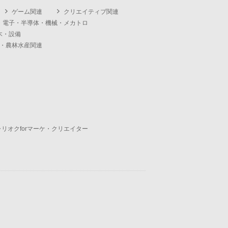
ゲーム関連
クリエイティブ関連
・電子・半導体・機械・メカトロ
木・設備
・農林水産関連
ャリオクforマーケ・クリエイター