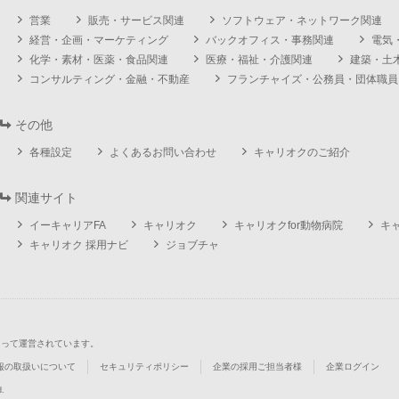
営業
販売・サービス関連
ソフトウェア・ネットワーク関連
経営・企画・マーケティング
バックオフィス・事務関連
電気
化学・素材・医薬・食品関連
医療・福祉・介護関連
建築・土
コンサルティング・金融・不動産
フランチャイズ・公務員・団体職員
その他
各種設定
よくあるお問い合わせ
キャリオクのご紹介
関連サイト
イーキャリアFA
キャリオク
キャリオクfor動物病院
キ
キャリオク 採用ナビ
ジョブチャ
よって運営されています。
報の取扱いについて
セキュリティポリシー
企業の採用ご担当者様
企業ログイン
d.