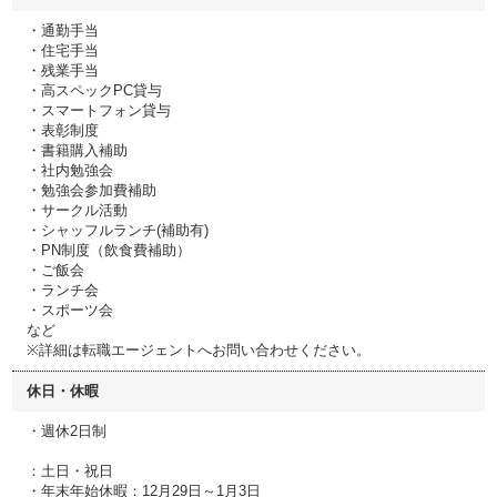
・通勤手当
・住宅手当
・残業手当
・高スペックPC貸与
・スマートフォン貸与
・表彰制度
・書籍購入補助
・社内勉強会
・勉強会参加費補助
・サークル活動
・シャッフルランチ(補助有)
・PN制度（飲食費補助）
・ご飯会
・ランチ会
・スポーツ会
など
※詳細は転職エージェントへお問い合わせください。
休日・休暇
・週休2日制
：土日・祝日
・年末年始休暇：12月29日～1月3日