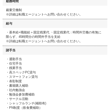
勤務時間
裁量労働制
※詳細は転職エージェントへお問い合わせください。
給与
・基本給+職能給＋固定残業代 ・固定残業代：時間外労働の有無に
限らず、45時間分の時間外手当を支給
※詳細は転職エージェントへお問い合わせください。
諸手当
・通勤手当
・住宅手当
・残業手当
・高スペックPC貸与
・スマートフォン貸与
・表彰制度
・書籍購入補助
・社内勉強会
・勉強会参加費補助
・サークル活動
・シャッフルランチ(補助有)
・PN制度（飲食費補助）