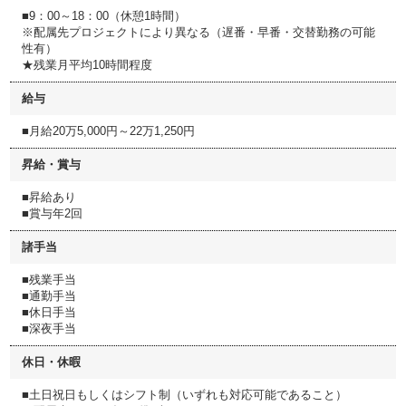
■9：00～18：00（休憩1時間）
※配属先プロジェクトにより異なる（遅番・早番・交替勤務の可能
性有）
★残業月平均10時間程度
給与
■月給20万5,000円～22万1,250円
昇給・賞与
■昇給あり
■賞与年2回
諸手当
■残業手当
■通勤手当
■休日手当
■深夜手当
休日・休暇
■土日祝日もしくはシフト制（いずれも対応可能であること）