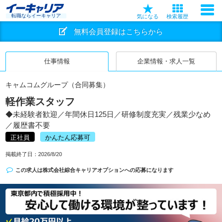
転職ならイーキャリア
気になる
検索履歴
無料会員登録はこちらから
仕事情報
企業情報・求人一覧
キャムコムグループ（合同募集）
軽作業スタッフ
◆未経験者歓迎／年間休日125日／研修制度充実／残業少なめ
／履歴書不要
正社員
かんたん応募可
掲載終了日：
2026/8/20
この求人は
株式会社綜合キャリアオプション
への応募になります