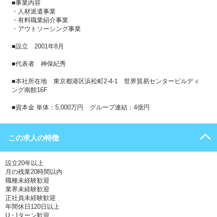
■事業内容
・人材派遣事業
・有料職業紹介事業
・アウトソーシング事業
■設立 2001年8月
■代表者 神保紀秀
■本社所在地 東京都港区浜松町2-4-1 世界貿易センタービルディ
ング南館16F
■資本金 単体：5,000万円 グループ連結：4億円
この求人の特徴
設立20年以上
月の残業20時間以内
職種未経験歓迎
業界未経験歓迎
正社員未経験歓迎
年間休日120日以上
U・Iターン歓迎