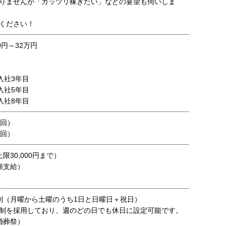
りませんが「ガッツリ稼ぎたい」などの要望も伺いしま
ください！
00円～32万円
入社3年目
入社5年目
入社8年目
2回）
2回）
限30,000円まで）
額支給）
制（月曜から土曜のうち1日と日曜日＋祝日）
制を採用しており、週のどの日でも休日に設定可能です。
婚葬祭）