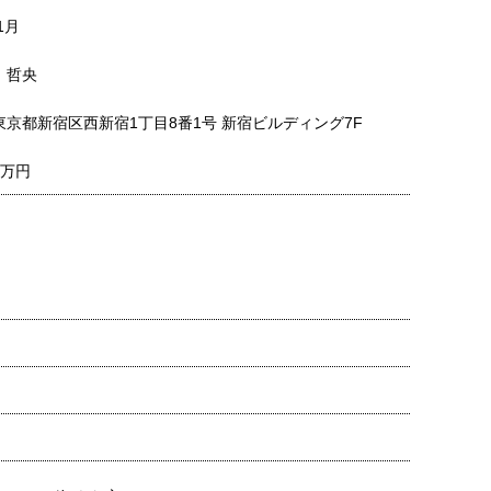
1月
 哲央
東京都新宿区西新宿1丁目8番1号 新宿ビルディング7F
0万円