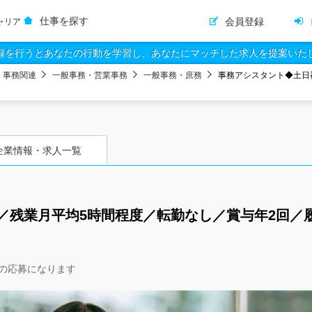
仕事を探す
会員登録
ャリア
録を行うとあなたの行動を学習し、あなたにマッチした求人を提案いた
・事務関連
一般事務・営業事務
一般事務・庶務
事務アシスタント◆土日
企業情報・求人一覧
／残業月平均5時間程度／転勤なし／賞与年2回／
の応募になります