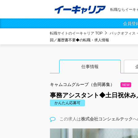
転職ならイーキ
会員登
転職サイトのイーキャリア TOP
バックオフィス
回／履歴書不要◆の転職・求人情報
仕事情報
キャムコムグループ（合同募集）
NEW
事務アシスタント◆土日祝休み
かんたん応募可
この求人は
株式会社コンシェルテック
へ