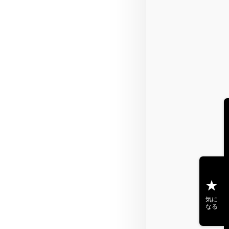
気に
なる