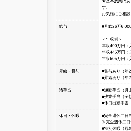
★基本残業はあ
す。
お気軽にご相談
給与
■月給26万6,0
＜年収例＞
年収400万円：
年収445万円：
年収505万円：
昇給・賞与
■賞与あり（年
■昇給あり（年
諸手当
■通勤手当（月上
■残業手当（全
■休日出勤手当
休日・休暇
■完全週休二日
※完全週休二日
■特別休暇（冠