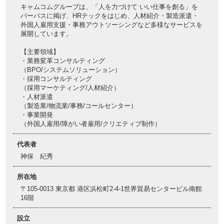
キャムコムグループは、「人を力づけて いい仕事を創る」を
パーパスに掲げ、HRテックをはじめ、人材紹介・製造派遣・
外国人雇用支援・事務アウトソーシングなど多様なサービスを
展開しています。
【主要領域】
・業務変革コンサルティング
（BPO/システムソリューション）
・採用コンサルティング
（採用マーケティング/人材紹介）
・人材派遣
（製造業/物流業/事務/コールセンター）
・事業開発
（外国人雇用/障がい者雇用/クリエティブ制作）
代表者
神保 紀秀
所在地
〒105-0013 東京都 港区浜松町2-4-1世界貿易センタービル南館
16階
設立