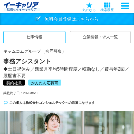
転職ならイーキャリア
気になる
検索履歴
無料会員登録はこちらから
仕事情報
企業情報・求人一覧
キャムコムグループ（合同募集）
事務アシスタント
◆土日祝休み／残業月平均5時間程度／転勤なし／賞与年2回／
履歴書不要
契約社員
かんたん応募可
掲載終了日：
2026/8/20
この求人は
株式会社コンシェルテック
への応募になります