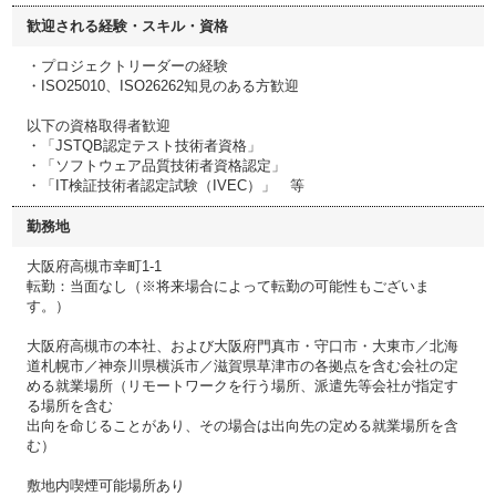
歓迎される経験・スキル・資格
・プロジェクトリーダーの経験
・ISO25010、ISO26262知見のある方歓迎
以下の資格取得者歓迎
・「JSTQB認定テスト技術者資格」
・「ソフトウェア品質技術者資格認定」
・「IT検証技術者認定試験（IVEC）」 等
勤務地
大阪府高槻市幸町1-1
転勤：当面なし（※将来場合によって転勤の可能性もございま
す。）
大阪府高槻市の本社、および大阪府門真市・守口市・大東市／北海
道札幌市／神奈川県横浜市／滋賀県草津市の各拠点を含む会社の定
める就業場所（リモートワークを行う場所、派遣先等会社が指定す
る場所を含む
出向を命じることがあり、その場合は出向先の定める就業場所を含
む）
敷地内喫煙可能場所あり