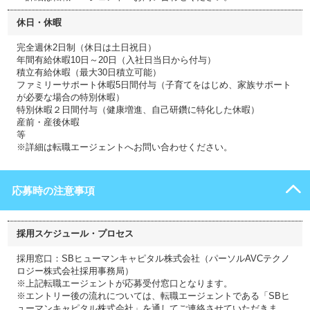
休日・休暇
完全週休2日制（休日は土日祝日）
年間有給休暇10日～20日（入社日当日から付与）
積立有給休暇（最大30日積立可能）
ファミリーサポート休暇5日間付与（子育てをはじめ、家族サポート
が必要な場合の特別休暇）
特別休暇２日間付与（健康増進、自己研鑽に特化した休暇）
産前・産後休暇
等
※詳細は転職エージェントへお問い合わせください。
応募時の注意事項
採用スケジュール・プロセス
採用窓口：SBヒューマンキャピタル株式会社（パーソルAVCテクノ
ロジー株式会社採用事務局）
※上記転職エージェントが応募受付窓口となります。
※エントリー後の流れについては、転職エージェントである「SBヒ
ューマンキャピタル株式会社」を通してご連絡させていただきま