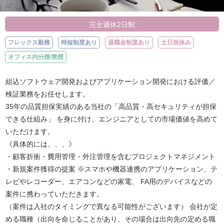
完全週休2日制
フレックス勤務
時短制度あり
退職金制度あり
土日祝休み
オフィス内分煙/禁煙
組込ソフトウェア開発およびアプリケーション開発における評価／
検証業務をお任せします。
35年の品質担保実績のある当社の「高品質・高セキュリティが担保
できる仕組み」 を身に付け、エンジニアとしての市場価値を高めて
いただけます。
《具体的には、、、》
・顧客折衝・費用管理・外注管理を含むプロジェクトマネジメント
・新規案件獲得の提案 ※スマホや機器連携のアプリケーション、テ
レビやレコーダー、エアコンなどの家電、 FA用のデバイスなどの
案件に携わっていただきます。
（案件は入社のタイミングで異なる可能性がございます） 会社が定
める職種（出向を命じることがあり、その場合は出向先の定める職