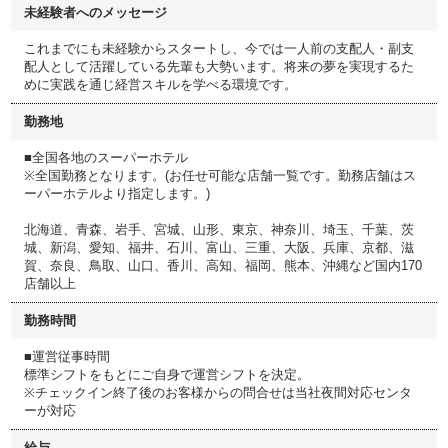
未経験者へのメッセージ
これまでにも未経験からスタートし、今では一人前の支配人・副支
配人として活躍している先輩も大勢います。将来の夢を実現するた
めに実践を通じ経営スキルを学べる環境です。
勤務地
■全国各地のスーパーホテル
※全国勤務となります。(お任せ可能な店舗一覧です。勤務店舗はス
ーパーホテルより指定します。)
北海道、青森、岩手、宮城、山形、東京、神奈川、埼玉、千葉、茨
城、新潟、愛知、福井、石川、富山、三重、大阪、兵庫、京都、滋
賀、奈良、鳥取、山口、香川、高知、福岡、熊本、沖縄など国内170
店舗以上
勤務時間
■運営従事時間
標準シフトをもとにご自身で運営シフトを決定。
※チェックイン終了後のお客様からの問合せは当社夜間対応センタ
ーが対応
給与