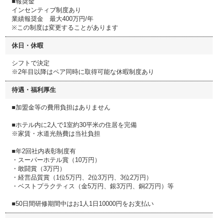
■報奨金
インセンティブ制度あり
業績報奨金 最大400万円/年
※この制度は変更することがあります
休日・休暇
シフトで決定
※2年目以降はペア同時に取得可能な休暇制度あり
待遇・福利厚生
■加盟金等の費用負担はありません
■ホテル内に2人で1室約30平米の住居を完備
※家賃・水道光熱費は当社負担
■年2回社内表彰制度有
・スーパーホテル賞（10万円）
・敢闘賞（3万円）
・経営品質賞（1位5万円、2位3万円、3位2万円）
・ベストプラクティス（金5万円、銀3万円、銅2万円）等
■50日間研修期間中はお1人1日10000円をお支払い