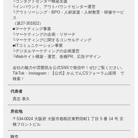
└コンタクトセンター構築支援
└インバウンド、アウトバウンドセンター運営
└アウトソーシング・BPO・人材派遣・人材教育・研修サービ
ス
（派27-301822）
■マーケティング事業
└マーケティングの企画・リサーチ
└マーケティングに関するコンサルティング
■ITコミュニケーション事業
└デジタルマーケティングの企画運営
└Webサイト構築・運営、各種PR、広告デザイン
会社の魅力や雰囲気を公式SNSで発信中！ぜひご覧ください。
TikTok・Instagram：【公式】かんでんCSフォーラム採用 で
検索！
代表者
貴志 泰久
所在地
〒534-0024 大阪府 大阪市都島区東野田町1 丁目 5 番 14 号 京
橋フロントビル
設立