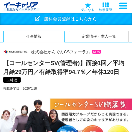
転職ならイーキャリア
気になる
検索履歴
無料会員登録はこちらから
仕事情報
企業情報・求人一覧
株式会社かんでんCSフォーラム
NEW
【コールセンターSV(管理者)】面接1回／平均
月給29万円／有給取得率94.7％／年休120日
正社員
掲載終了日：
2026/8/18