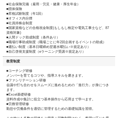
■社会保険完備（雇用・労災・健康・厚生年金）
■団体保険
■昇格試験制度（年1回）
■オフィス内分煙
■社員持株会制度
■国家資格などの合格祝金制度(もしもし検定や電気工事士など、87
資格対象)
■人間ドック助成制度（条件あり）
■職場行事助成制度（職場ごとに年2回企画するイベントの助成）
■週払い制度（基本日曜締め翌週水曜払い※規定あり）
■自己啓発支援制度（eラーニング受講※規定あり）
教育制度
■コーチング研修
メンバーを育てるコツや、指導スキルを磨きます。
■ファシリテーション研修
会議や打ち合わせをスムーズに進めるための「進行力」が身につき
ます。
■Excel基礎研修
資料作成や集計に役立つ基本操作から応用まで学べます。
■労務管理研修
勤怠や労働条件を適切に管理するための基礎知識を習得。