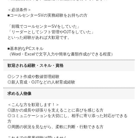
＜必須条件＞
■コールセンターSVの実務経験をお持ちの方
「前職でコールセンターSVをしていた」
「リーダーとしてシフト管理やOJTをしていた」
といった経験があれば大歓迎です。
■基本的なPCスキル
（Word・Excelで文字入力や簡単な書類作成ができる程度）
歓迎される経験・スキル・資格
◎シフト作成や数値管理経験
◎新人育成・OJTなどの人材育成経験
求める人物像
＜こんな方を歓迎します！＞
◎誰かの成長や頑張りを支えることに喜びを感じる方
◎コミュニケーションを大切にし、相手に寄り添った対応ができる
方
◎周囲の状況を見ながら、柔軟に判断・行動できる方
これまでの業界経験は問いません。