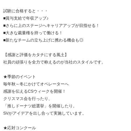
試験に合格すると・・・
■賞与支給で年収アップ♪
■さらに上のステージへキャリアアップが目指せる！
■大きな裁量権を持って働ける！
■新たなチームの立ち上げに携わる機会も◎
【感謝と評価をカタチにする風土】
社員の頑張りを全力で称えるのが当社のスタイルです。
★季節のイベント
毎年秋～冬にかけてオペレーターへ
感謝を伝えるCSウィークを開催！
クリスマス会を行ったり、
「推しドーナツ総選挙」を開催したり。
SVがアイデアを出し合って実施しています。
★応対コンクール