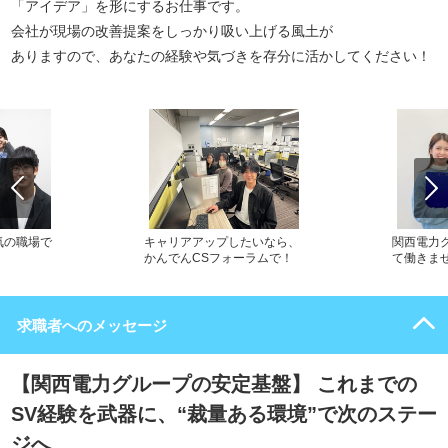
「アイデア」を形にするお仕事です。
会社が現場の改善提案をしっかり吸い上げる風土が
ありますので、あなたの経験や気づきを存分に活かしてください！
気の職場で
キャリアアップしたいなら、
関西電力
かんでんCSフォーラムで！
て働きま
求職者へのメッセージ
【関西電力グループの安定基盤】 これまでの
SV経験を武器に、“裁量ある環境”で次のステー
ジへ。