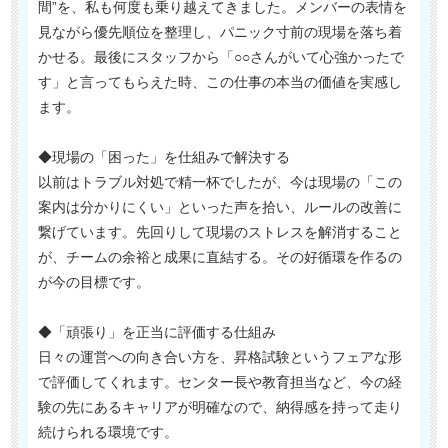
間”を、私も何度も乗り越えてきました。メンバーの表情を
見ながら優先順位を整理し、パニック寸前の現場を落ち着
かせる。最後にスタッフから「○○さんがいて心強かったで
す」と言ってもらえた時、この仕事の本当の価値を実感し
ます。
◆現場の「困った」を仕組みで解決する
以前はトラブル対処で精一杯でしたが、今は現場の「この
案内は分かりにくい」といった声を拾い、ルールの改善に
繋げています。先回りして現場のストレスを解消すること
が、チームの余裕と成果に直結する。その好循環を作るの
が今の目標です。
◆「頑張り」を正当に評価する仕組み
日々の運営への向き合い方を、昇格試験というフェアな形
で評価してくれます。センター長や教育担当など、今の経
験の先にあるキャリアが明確なので、納得感を持って走り
続けられる環境です。