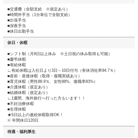
■交通費（全額支給 ※規定あり）
■時間外手当（1分単位で全額支給）
■出張手当
■深夜手当
■休日出勤手当
休日・休暇
■シフト制（月8日以上休み ※土日祝の休み取得も可能）
■慶弔休暇
■有給休暇
∟有給休暇は入社日より3日～10日付与（有休消化率94.7％）
■産前・産後休暇（取得・復職実績あり）
■育児休暇（男性88.9％、女性88%、復職率83%）
■介護休暇（規定あり）
■結婚休暇（規定あり）
∟1週間、海外旅行へ行った方もいます！！
■不妊治療休暇
■生理休暇
★5日以上の連続休暇取得OK！
※ 年間休日120日
待遇・福利厚生