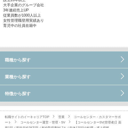
大手企業のグループ会社
3年連続売上UP
従業員数が1000人以上
女性管理職登用実績あり
育児中の社員在籍中
職種から探す
業種から探す
特徴から探す
転職サイトのイーキャリアTOP
営業
コールセンター・カスタマーサポ
ート
コールセンター運営・管理・SV
【コールセンターSV(管理者)】面
接1回／平均月給29万円／有給取得率94.7％／年休120日の転職・求人情報