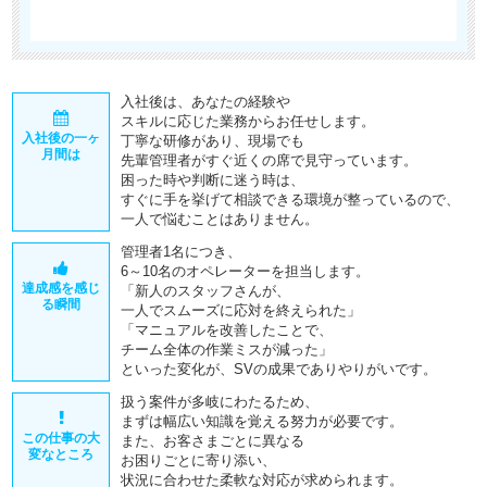
入社後は、あなたの経験や
スキルに応じた業務からお任せします。
入社後の一ヶ
丁寧な研修があり、現場でも
月間は
先輩管理者がすぐ近くの席で見守っています。
困った時や判断に迷う時は、
すぐに手を挙げて相談できる環境が整っているので、
一人で悩むことはありません。
管理者1名につき、
6～10名のオペレーターを担当します。
達成感を感じ
「新人のスタッフさんが、
る瞬間
一人でスムーズに応対を終えられた」
「マニュアルを改善したことで、
チーム全体の作業ミスが減った」
といった変化が、SVの成果でありやりがいです。
扱う案件が多岐にわたるため、
まずは幅広い知識を覚える努力が必要です。
この仕事の大
また、お客さまごとに異なる
変なところ
お困りごとに寄り添い、
状況に合わせた柔軟な対応が求められます。