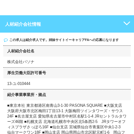
人材紹介会社情報
この求人は紹介求人です。姉妹サイト
イーキャリアFA
への応募になります
人材紹介会社名
株式会社パソナ
厚生労働大臣許可番号
13-ユ-010444
紹介事業事業所・拠点
■東京本社 東京都港区南青山3-1-30 PASONA SQUARE ■大阪支店
大阪府大阪市北区梅田1丁目13-1 大阪梅田ツインタワーズ・サウス
24F ■名古屋支店 愛知県名古屋市中村区名駅1-1-4 JRセントラルタワ
ーズ46階 ■札幌支店 北海道札幌市中央区北5条西2-5 JRタワーオフ
ィスプラザさっぽろ16F ■仙台支店 宮城県仙台市青葉区中央1-2-3
仙台マークワン18F ■岡山支店 岡山県岡山市北区駅元町1-6 岡山フ