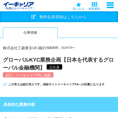
転職ならイーキャリア
気になる
検索履歴
無料会員登録はこちらから
仕事情報
株式会社三菱東京UFJ銀行
掲載期間：2024/7/5〜
グローバルKYC業務企画【日本を代表するグロ
ーバル金融機関】
正社員
紹介：イーキャリアFAに掲載
この求人は紹介求人です。姉妹サイト
イーキャリアFA
への応募になります
具体的な業務内容