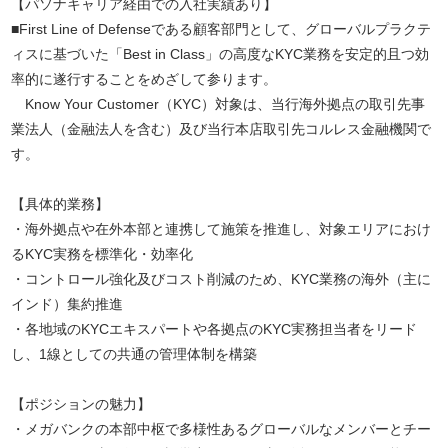
【パソナキャリア経由での入社実績あり】
■First Line of Defenseである顧客部門として、グローバルプラクテ
ィスに基づいた「Best in Class」の高度なKYC業務を安定的且つ効
率的に遂行することをめざして参ります。
Know Your Customer（KYC）対象は、当行海外拠点の取引先事
業法人（金融法人を含む）及び当行本店取引先コルレス金融機関で
す。
【具体的業務】
・海外拠点や在外本部と連携して施策を推進し、対象エリアにおけ
るKYC実務を標準化・効率化
・コントロール強化及びコスト削減のため、KYC業務の海外（主に
インド）集約推進
・各地域のKYCエキスパートや各拠点のKYC実務担当者をリード
し、1線としての共通の管理体制を構築
【ポジションの魅力】
・メガバンクの本部中枢で多様性あるグローバルなメンバーとチー