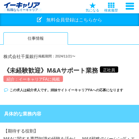
転職ならイーキャリア
気になる
検索履歴
無料会員登録はこちらから
仕事情報
株式会社千葉銀行
掲載期間：2024/11/21〜
《未経験歓迎》M&Aサポート業務
正社員
紹介：イーキャリアFAに掲載
この求人は紹介求人です。姉妹サイト
イーキャリアFA
への応募になります
具体的な業務内容
【期待する役割】
M&Aに関する専門知識や経験を活かし、M&A戦略のソーシング・エ