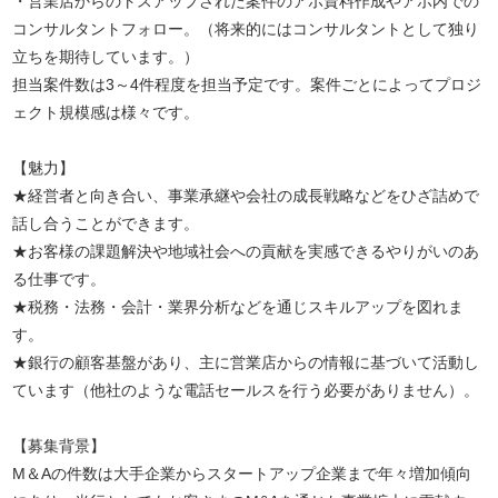
・営業店からのトスアップされた案件のアポ資料作成やアポ内での
コンサルタントフォロー。（将来的にはコンサルタントとして独り
立ちを期待しています。）
担当案件数は3～4件程度を担当予定です。案件ごとによってプロジ
ェクト規模感は様々です。
【魅力】
★経営者と向き合い、事業承継や会社の成長戦略などをひざ詰めで
話し合うことができます。
★お客様の課題解決や地域社会への貢献を実感できるやりがいのあ
る仕事です。
★税務・法務・会計・業界分析などを通じスキルアップを図れま
す。
★銀行の顧客基盤があり、主に営業店からの情報に基づいて活動し
ています（他社のような電話セールスを行う必要がありません）。
【募集背景】
M＆Aの件数は大手企業からスタートアップ企業まで年々増加傾向