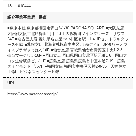
13-ユ-010444
紹介事業事業所・拠点
■東京本社 東京都港区南青山3-1-30 PASONA SQUARE ■大阪支店
大阪府大阪市北区梅田1丁目13-1 大阪梅田ツインタワーズ・サウス
24F ■名古屋支店 愛知県名古屋市中村区名駅1-1-4 JRセントラルタワ
ーズ46階 ■札幌支店 北海道札幌市中央区北5条西2-5 JRタワーオフ
ィスプラザさっぽろ16F ■仙台支店 宮城県仙台市青葉区中央1-2-3
仙台マークワン18F ■岡山支店 岡山県岡山市北区駅元町1-6 岡山フ
コク生命駅前ビル11F ■広島支店 広島県広島市中区本通7-19 広島
ダイヤモンドビル7F ■福岡支店 福岡市中央区天神2-8-35 天神住友
生命FJビジネスセンター19階
URL
https://www.pasonacareer.jp/