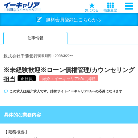
転職ならイーキャリア
気になる
検索履歴
無料会員登録はこちらから
仕事情報
株式会社千葉銀行
掲載期間：2025/3/22〜
※未経験歓迎※ローン債権管理/カウンセリング
担当
正社員
紹介：イーキャリアFAに掲載
この求人は紹介求人です。姉妹サイト
イーキャリアFA
への応募になります
具体的な業務内容
【職務概要】