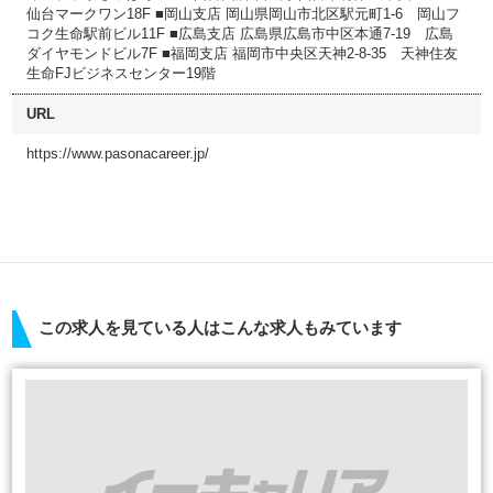
仙台マークワン18F ■岡山支店 岡山県岡山市北区駅元町1-6 岡山フ
コク生命駅前ビル11F ■広島支店 広島県広島市中区本通7-19 広島
ダイヤモンドビル7F ■福岡支店 福岡市中央区天神2-8-35 天神住友
生命FJビジネスセンター19階
URL
https://www.pasonacareer.jp/
この求人を見ている人はこんな求人もみています