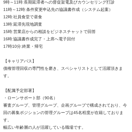
9時～11時:長期延滞者への督促架電及びカウンセリング打診
11時～12時:条件変更申込先の協議書作成（システム起案）
12時:社員食堂で昼食
13時:延滞先現地調査
15時:営業店からの相談をビジネスチャットで回答
16時:協議書作成完了・上席へ電子回付
17時10分:終業・帰宅
【キャリアパス】
債権管理回収の専門性を磨き、スペシャリストとして活躍頂きま
す。
【配属予定部署】
・ローンサポート部（90名）
審査グループ、管理グループ、企画グループで構成されており、今
回の募集ポジションの管理グループは45名程度が在籍しておりま
す。
幅広い年齢層の人が活躍している職場です。