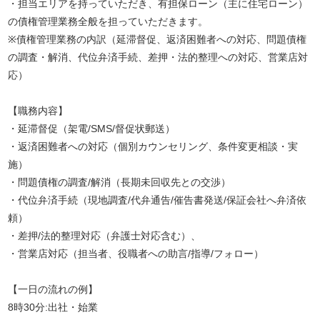
・担当エリアを持っていただき、有担保ローン（主に住宅ローン）
の債権管理業務全般を担っていただきます。
※債権管理業務の内訳（延滞督促、返済困難者への対応、問題債権
の調査・解消、代位弁済手続、差押・法的整理への対応、営業店対
応）
【職務内容】
・延滞督促（架電/SMS/督促状郵送）
・返済困難者への対応（個別カウンセリング、条件変更相談・実
施）
・問題債権の調査/解消（長期未回収先との交渉）
・代位弁済手続（現地調査/代弁通告/催告書発送/保証会社へ弁済依
頼）
・差押/法的整理対応（弁護士対応含む）、
・営業店対応（担当者、役職者への助言/指導/フォロー）
【一日の流れの例】
8時30分:出社・始業