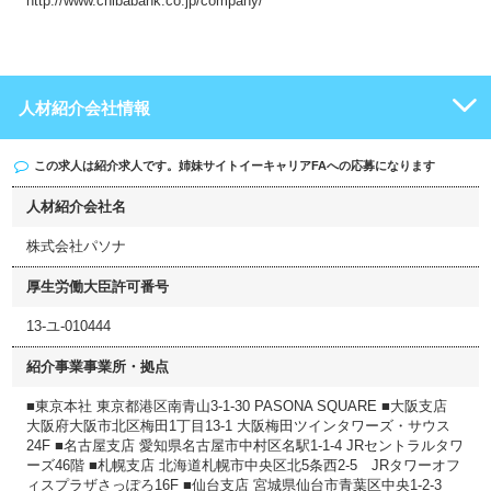
http://www.chibabank.co.jp/company/
人材紹介会社情報
この求人は紹介求人です。姉妹サイト
イーキャリアFA
への応募になります
人材紹介会社名
株式会社パソナ
厚生労働大臣許可番号
13-ユ-010444
紹介事業事業所・拠点
■東京本社 東京都港区南青山3-1-30 PASONA SQUARE ■大阪支店
大阪府大阪市北区梅田1丁目13-1 大阪梅田ツインタワーズ・サウス
24F ■名古屋支店 愛知県名古屋市中村区名駅1-1-4 JRセントラルタワ
ーズ46階 ■札幌支店 北海道札幌市中央区北5条西2-5 JRタワーオフ
ィスプラザさっぽろ16F ■仙台支店 宮城県仙台市青葉区中央1-2-3