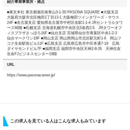
紹介事業事業所・拠点
■東京本社 東京都港区南青山3-1-30 PASONA SQUARE ■大阪支店
大阪府大阪市北区梅田1丁目13-1 大阪梅田ツインタワーズ・サウス
24F ■名古屋支店 愛知県名古屋市中村区名駅1-1-4 JRセントラルタワ
ーズ46階 ■札幌支店 北海道札幌市中央区北5条西2-5 JRタワーオフ
ィスプラザさっぽろ16F ■仙台支店 宮城県仙台市青葉区中央1-2-3
仙台マークワン18F ■岡山支店 岡山県岡山市北区駅元町1-6 岡山フ
コク生命駅前ビル11F ■広島支店 広島県広島市中区本通7-19 広島
ダイヤモンドビル7F ■福岡支店 福岡市中央区天神2-8-35 天神住友
生命FJビジネスセンター19階
URL
https://www.pasonacareer.jp/
この求人を見ている人はこんな求人もみています