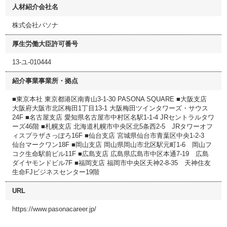
人材紹介会社名
株式会社パソナ
厚生労働大臣許可番号
13-ユ-010444
紹介事業事業所・拠点
■東京本社 東京都港区南青山3-1-30 PASONA SQUARE ■大阪支店
大阪府大阪市北区梅田1丁目13-1 大阪梅田ツインタワーズ・サウス
24F ■名古屋支店 愛知県名古屋市中村区名駅1-1-4 JRセントラルタワ
ーズ46階 ■札幌支店 北海道札幌市中央区北5条西2-5 JRタワーオフ
ィスプラザさっぽろ16F ■仙台支店 宮城県仙台市青葉区中央1-2-3
仙台マークワン18F ■岡山支店 岡山県岡山市北区駅元町1-6 岡山フ
コク生命駅前ビル11F ■広島支店 広島県広島市中区本通7-19 広島
ダイヤモンドビル7F ■福岡支店 福岡市中央区天神2-8-35 天神住友
生命FJビジネスセンター19階
URL
https://www.pasonacareer.jp/