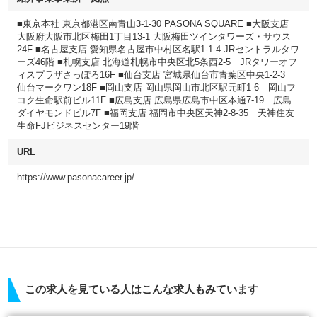
■東京本社 東京都港区南青山3-1-30 PASONA SQUARE ■大阪支店
大阪府大阪市北区梅田1丁目13-1 大阪梅田ツインタワーズ・サウス
24F ■名古屋支店 愛知県名古屋市中村区名駅1-1-4 JRセントラルタワ
ーズ46階 ■札幌支店 北海道札幌市中央区北5条西2-5 JRタワーオフ
ィスプラザさっぽろ16F ■仙台支店 宮城県仙台市青葉区中央1-2-3
仙台マークワン18F ■岡山支店 岡山県岡山市北区駅元町1-6 岡山フ
コク生命駅前ビル11F ■広島支店 広島県広島市中区本通7-19 広島
ダイヤモンドビル7F ■福岡支店 福岡市中央区天神2-8-35 天神住友
生命FJビジネスセンター19階
URL
https://www.pasonacareer.jp/
この求人を見ている人はこんな求人もみています