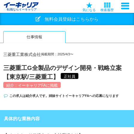
転職ならイーキャリア
気になる
検索履歴
無料会員登録はこちらから
仕事情報
三菱重工業株式会社
掲載期間：2025/4/3〜
三菱重工G全製品のデザイン開発・戦略立案
【東京駅/三菱重工】
正社員
紹介：イーキャリアFAに掲載
この求人は紹介求人です。姉妹サイト
イーキャリアFA
への応募になります
具体的な業務内容