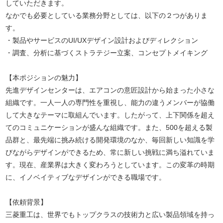
していただきます。
なかでも必要としている業務分野としては、以下の２つがありま
す。
・製品やサービスのUI/UXデザイン設計およびディレクション
・調査、分析に基づくストラテジー立案、コンセプトメイキング
【本ポジションの魅力】
先進デザインセンターは、エアコンの意匠設計から始まった小さな
組織です。一人一人の専門性を重視し、能力の違うメンバーが協働
して大きなテーマに取組んでいます。したがって、上下関係を超え
てのコミュニケーションが盛んな組織です。また、500を超える製
品群と、最先端に挑み続ける開発環境のなか、毎回新しい知識を学
びながらデザインができるため、常に新しい挑戦に満ち溢れていま
す。現在、産業界は大きく変わろうとしています。この変革の時期
に、イノベイティブなデザインができる職場です。
【依頼背景】
三菱重工は、世界でもトップクラスの技術力と広い製品領域を持っ