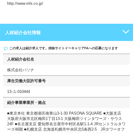
http://www.mhi.co.jp/
人材紹介会社情報
この求人は紹介求人です。姉妹サイト
イーキャリアFA
への応募になります
人材紹介会社名
株式会社パソナ
厚生労働大臣許可番号
13-ユ-010444
紹介事業事業所・拠点
■東京本社 東京都港区南青山3-1-30 PASONA SQUARE ■大阪支店
大阪府大阪市北区梅田1丁目13-1 大阪梅田ツインタワーズ・サウス
24F ■名古屋支店 愛知県名古屋市中村区名駅1-1-4 JRセントラルタワ
ーズ46階 ■札幌支店 北海道札幌市中央区北5条西2-5 JRタワーオフ