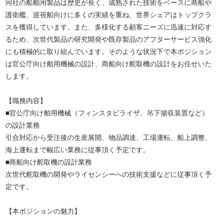
同社の船舶用製品は歴史が長く、成熟された技術をベースに商船や
護衛艦、巡視船向けに多くの実績を重ね、世界シェアはトップクラ
スを獲得しています。また、多様化する顧客ニーズに迅速に対応す
るため、次世代製品の研究開発や既存製品のアフターサービス強化
にも積極的に取り組んでいます。そのような状況下で本ポジション
は官公庁向け舶用機械の設計、商船向け舵取機の設計をお任せいた
します。
【職務内容】
■官公庁向け舶用機械（フィンスタビライザ、吊下揚収装置など）
の設計業務
引合対応から受注後の生産展開、物品調達、工場運転、船上調整、
海上運転まで幅広い業務に従事頂く予定です。
■商船向け舵取機の設計業務
次世代舵取機の開発やライセンシーへの技術支援などに従事頂く予
定です。
【本ポジションの魅力】