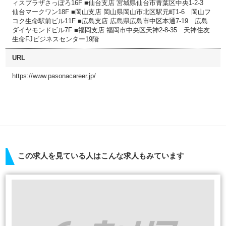
ィスプラザさっぽろ16F ■仙台支店 宮城県仙台市青葉区中央1-2-3
仙台マークワン18F ■岡山支店 岡山県岡山市北区駅元町1-6 岡山フ
コク生命駅前ビル11F ■広島支店 広島県広島市中区本通7-19 広島
ダイヤモンドビル7F ■福岡支店 福岡市中央区天神2-8-35 天神住友
生命FJビジネスセンター19階
URL
https://www.pasonacareer.jp/
この求人を見ている人はこんな求人もみています