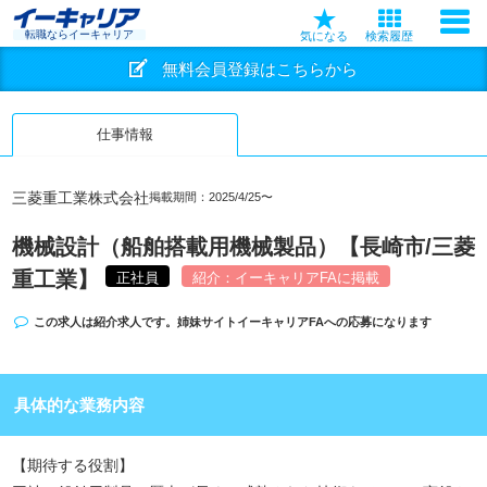
転職ならイーキャリア
気になる
検索履歴
無料会員登録はこちらから
仕事情報
三菱重工業株式会社
掲載期間：2025/4/25〜
機械設計（船舶搭載用機械製品）【長崎市/三菱
重工業】
正社員
紹介：イーキャリアFAに掲載
この求人は紹介求人です。姉妹サイト
イーキャリアFA
への応募になります
具体的な業務内容
【期待する役割】