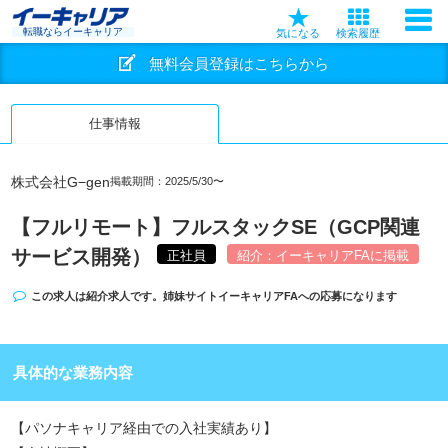
転職ならイーキャリア
気になる
検索履歴
無料会員登録はこちらから
仕事情報
株式会社G−gen
掲載期間：2025/5/30〜
【フルリモート】フルスタックSE（GCP関連
サービス開発）
正社員
紹介：イーキャリアFAに掲載
この求人は紹介求人です。姉妹サイト
イーキャリアFA
への応募になります
具体的な業務内容
【パソナキャリア経由での入社実績あり】