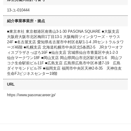
13-ユ-010444
紹介事業事業所・拠点
■東京本社 東京都港区南青山3-1-30 PASONA SQUARE ■大阪支店
大阪府大阪市北区梅田1丁目13-1 大阪梅田ツインタワーズ・サウス
24F ■名古屋支店 愛知県名古屋市中村区名駅1-1-4 JRセントラルタワ
ーズ46階 ■札幌支店 北海道札幌市中央区北5条西2-5 JRタワーオフ
ィスプラザさっぽろ16F ■仙台支店 宮城県仙台市青葉区中央1-2-3
仙台マークワン18F ■岡山支店 岡山県岡山市北区駅元町1-6 岡山フ
コク生命駅前ビル11F ■広島支店 広島県広島市中区本通7-19 広島
ダイヤモンドビル7F ■福岡支店 福岡市中央区天神2-8-35 天神住友
生命FJビジネスセンター19階
URL
https://www.pasonacareer.jp/