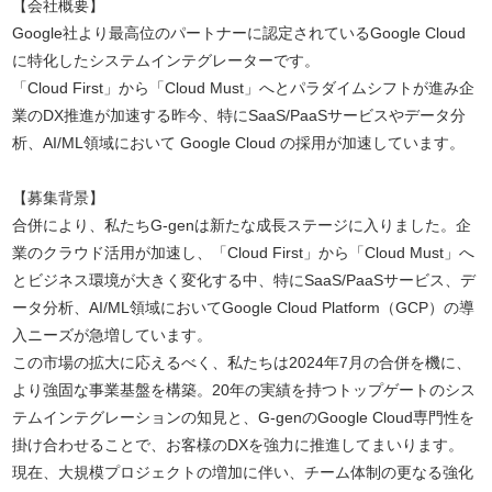
【会社概要】
Google社より最高位のパートナーに認定されているGoogle Cloud
に特化したシステムインテグレーターです。
「Cloud First」から「Cloud Must」へとパラダイムシフトが進み企
業のDX推進が加速する昨今、特にSaaS/PaaSサービスやデータ分
析、AI/ML領域において Google Cloud の採用が加速しています。
【募集背景】
合併により、私たちG-genは新たな成長ステージに入りました。企
業のクラウド活用が加速し、「Cloud First」から「Cloud Must」へ
とビジネス環境が大きく変化する中、特にSaaS/PaaSサービス、デ
ータ分析、AI/ML領域においてGoogle Cloud Platform（GCP）の導
入ニーズが急増しています。
この市場の拡大に応えるべく、私たちは2024年7月の合併を機に、
より強固な事業基盤を構築。20年の実績を持つトップゲートのシス
テムインテグレーションの知見と、G-genのGoogle Cloud専門性を
掛け合わせることで、お客様のDXを強力に推進してまいります。
現在、大規模プロジェクトの増加に伴い、チーム体制の更なる強化