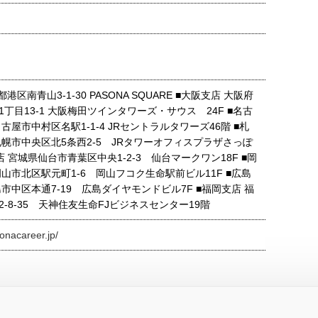
港区南青山3-1-30 PASONA SQUARE ■大阪支店 大阪府
丁目13-1 大阪梅田ツインタワーズ・サウス 24F ■名古
古屋市中村区名駅1-1-4 JRセントラルタワーズ46階 ■札
札幌市中央区北5条西2-5 JRタワーオフィスプラザさっぽ
支店 宮城県仙台市青葉区中央1-2-3 仙台マークワン18F ■岡
山市北区駅元町1-6 岡山フコク生命駅前ビル11F ■広島
市中区本通7-19 広島ダイヤモンドビル7F ■福岡支店 福
-8-35 天神住友生命FJビジネスセンター19階
onacareer.jp/