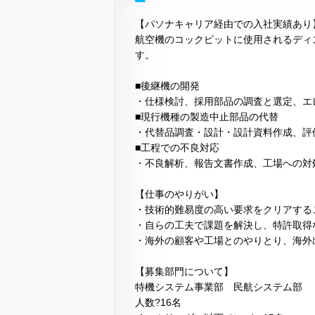
【パソナキャリア経由での入社実績あり
航空機のコックピットに使用されるディ
す。
■後継機の開発
・仕様検討、採用部品の調査と選定、エ
■現行機種の製造中止部品の代替
・代替品調査・設計・設計資料作成、評
■工程での不良対応
・不良解析、報告文書作成、工場への対
【仕事のやりがい】
・技術的難易度の高い要求をクリアする
・自らの工夫で課題を解決し、特許取得
・海外の顧客や工場とのやりとり、海外
【募集部門について】
特機システム事業部 民航システム部
人数?16名