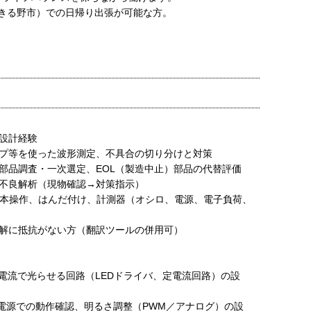
きる野市）での日帰り出張が可能な方。
設計経験
プ等を使った波形測定、不具合の切り分けと対策
部品調査・一次選定、EOL（製造中止）部品の代替評価
不良解析（現物確認→対策指示）
基本操作、はんだ付け、計測器（オシロ、電源、電子負荷、
解に抵抗がない方（翻訳ツールの併用可）
の電流で光らせる回路（LEDドライバ、定電流回路）の設
の電源での動作確認、明るさ調整（PWM／アナログ）の設