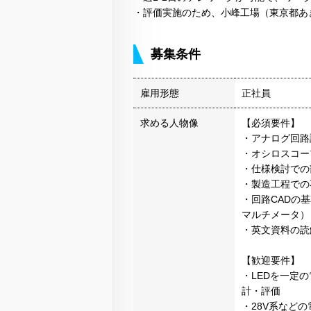
・評価実施のため、小峰工場（東京都あ
募集条件
雇用形態
正社員
求める人物像
【必須要件】
・アナログ回路
・オシロスコー
・仕様検討での
・製造工程での
・回路CADの
マルチメータ）
・英文資料の読
【歓迎要件】
・LEDを一定
計・評価
・28V系など