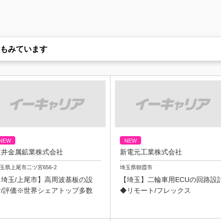
もみています
NEW
NEW
三井金属鉱業株式会社
新電元工業株式会社
玉県上尾市二ツ宮656-2
埼玉県朝霞市
【埼玉/上尾市】高周波基板の設
【埼玉】二輪車用ECUの回路設
計/評価※世界シェアトップ多数
◆リモート/フレックス