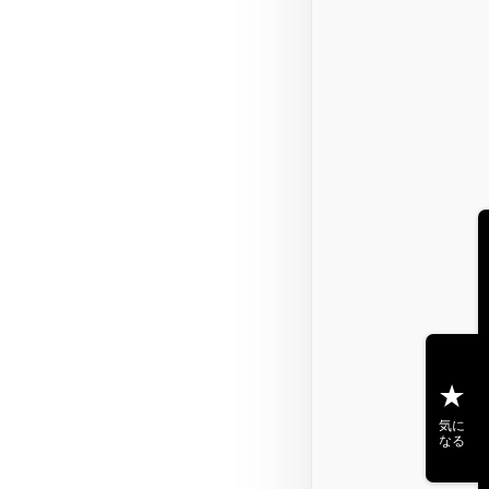
気に
なる