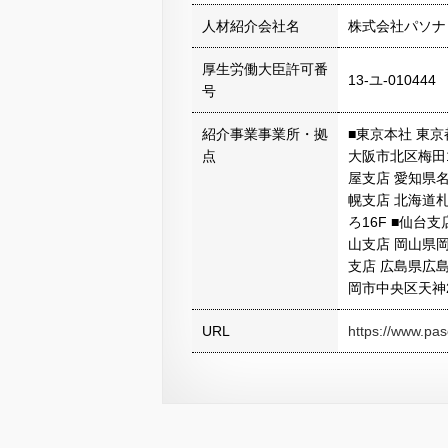
人材紹介会社名
株式会社パソナ
厚生労働大臣許可番
13-ユ-010444
号
紹介事業事業所・拠
■東京本社 東京都
点
大阪市北区梅田1
屋支店 愛知県名
幌支店 北海道
ろ16F ■仙台
山支店 岡山県岡
支店 広島県広島
岡市中央区天神2
URL
https://www.pas