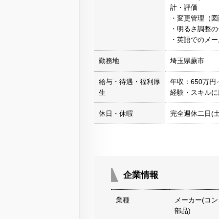
計・評価
・変更管理（図
・明るさ調整の
・英語でのメー
勤務地
埼玉県蕨市
給与・待遇・福利厚
年収：650万円
生
経験・スキルに
休日・休暇
完全週休二日(土
企業情報
業種
メーカー(コン
部品)