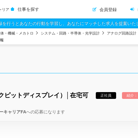
仕事を探す
会員登録
ャリア
録を行うとあなたの行動を学習し、あなたにマッチした求人を提案いた
導体・機械・メカトロ
システム・回路・半導体・光学設計
アナログ回路設計
情報
クピットディスプレイ）│在宅可
正社員
紹介：
ーキャリアFA
への応募になります