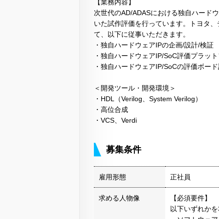
【業務内容】
次世代のAD/ADASにおける独自ハード
いた試作評価を行っています。トヨタ、
て、以下に従事いただきます。
・独自ハードウェアIPの企画/設計/検証
・独自ハードウェアIP/SoC評価プラ
・独自ハードウェアIP/SoCの評価ボード
＜開発ツール・開発環境＞
・HDL（Verilog、System Verilog）
・高位合成
・VCS、Verdi
募集条件
雇用形態
正社員
求める人物像
【必須要件】
以下いずれかを