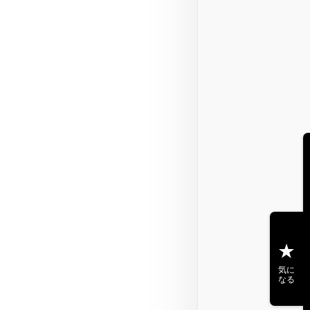
気に
なる