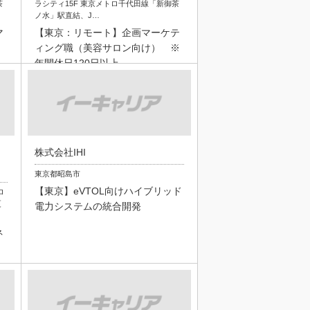
茶
ラシティ15F 東京メトロ千代田線「新御茶
ノ水」駅直結、J…
マ
【東京：リモート】企画マーケテ
ィング職（美容サロン向け） ※
年間休日120日以上
株式会社IHI
東京都昭島市
【東京】eVTOL向けハイブリッド
ロ
更
電力システムの統合開発
ネ