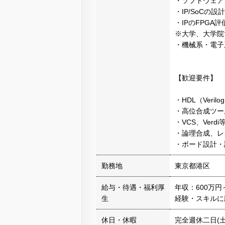
・ソフトウェア
・IP/SoCの設
・IPのFPGA評
※大学、大学院
・機械系・電子
【歓迎要件】
・HDL（Verilo
・高位合成ツー
・VCS、Ver
・論理合成、レ
・ボード設計・
勤務地
東京都港区
給与・待遇・福利厚
年収：600万円
生
経験・スキルに
休日・休暇
完全週休二日(土