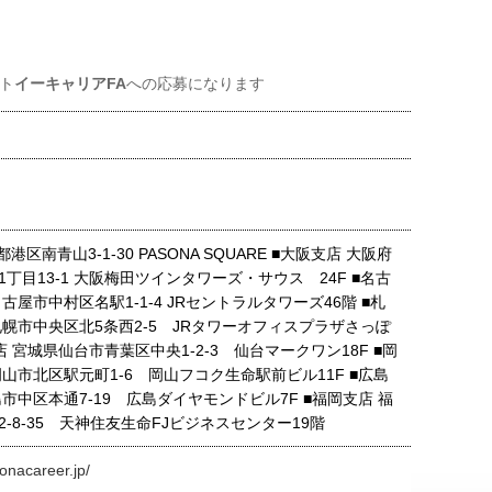
ト
イーキャリアFA
への応募になります
港区南青山3-1-30 PASONA SQUARE ■大阪支店 大阪府
丁目13-1 大阪梅田ツインタワーズ・サウス 24F ■名古
古屋市中村区名駅1-1-4 JRセントラルタワーズ46階 ■札
札幌市中央区北5条西2-5 JRタワーオフィスプラザさっぽ
支店 宮城県仙台市青葉区中央1-2-3 仙台マークワン18F ■岡
山市北区駅元町1-6 岡山フコク生命駅前ビル11F ■広島
市中区本通7-19 広島ダイヤモンドビル7F ■福岡支店 福
-8-35 天神住友生命FJビジネスセンター19階
onacareer.jp/