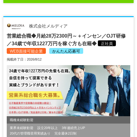
株式会社メルディア
営業総合職◆月給28万2300円～＋インセン／OJT研修
／34歳で年収1227万円を稼ぐ方も在籍◆
正社員
WEB面接可能企業
かんたん応募可
掲載終了日：2026/8/12
職種未経験歓迎
業界未経験歓迎
設立20年以上
3年連続売上UP
20代の管理職登用実績あり
完全週休2日制