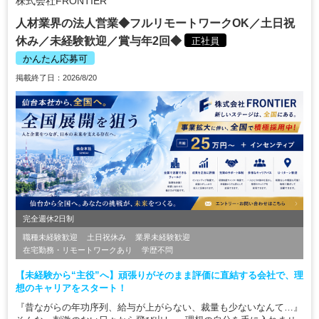
株式会社FRONTIER
人材業界の法人営業◆フルリモートワークOK／土日祝
休み／未経験歓迎／賞与年2回◆
正社員
かんたん応募可
掲載終了日：2026/8/20
完全週休2日制
職種未経験歓迎
土日祝休み
業界未経験歓迎
在宅勤務・リモートワークあり
学歴不問
【未経験から“主役”へ】頑張りがそのまま評価に直結する会社で、理
想のキャリアをスタート！
『昔ながらの年功序列、給与が上がらない、裁量も少ないなんて…』