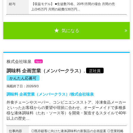
給与
【収益モデル】 ■生徒数70名、20坪/月間の場合 月間の売
上/245万円 月間の経費/139万円...
気になる
株式会社味泉
New
調味料 企画営業（メンバークラス）.
正社員
かんたん応募可
掲載終了日：2026/9/3
調味料 企画営業（メンバークラス）/株式会社味泉
外食チェーンやスーパー、コンビニエンスストア、冷凍食品メーカー
といったお客様からの要望や現状に合わせ、オーダーメイドで多種多
様な液体調味料（たれ・ソース等）を開発・製造するスタイルで40年
以上の歴史...
仕事内容
◎既存顧客に向けた液体調味料の新製品の企画提案 ◎営業戦略