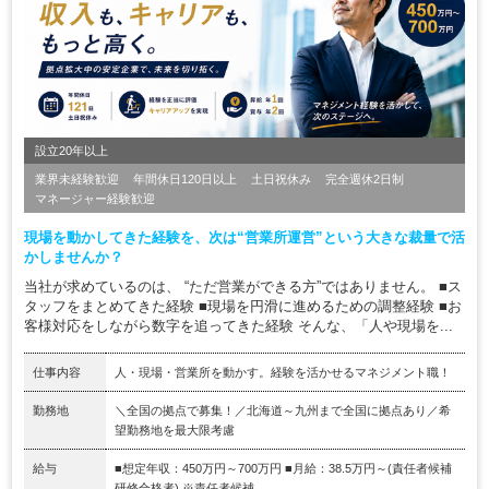
設立20年以上
業界未経験歓迎
年間休日120日以上
土日祝休み
完全週休2日制
マネージャー経験歓迎
現場を動かしてきた経験を、次は“営業所運営”という大きな裁量で活
かしませんか？
当社が求めているのは、 “ただ営業ができる方”ではありません。 ■ス
タッフをまとめてきた経験 ■現場を円滑に進めるための調整経験 ■お
客様対応をしながら数字を追ってきた経験 そんな、「人や現場を...
仕事内容
人・現場・営業所を動かす。経験を活かせるマネジメント職！
勤務地
＼全国の拠点で募集！／北海道～九州まで全国に拠点あり／希
望勤務地を最大限考慮
給与
■想定年収：450万円～700万円 ■月給：38.5万円～(責任者候補
研修合格者) ※責任者候補...