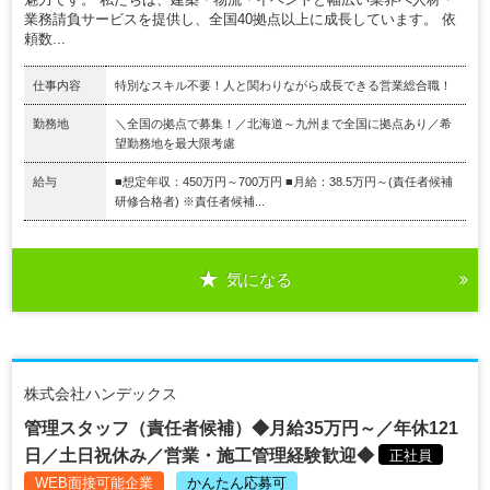
業務請負サービスを提供し、全国40拠点以上に成長しています。 依
頼数...
仕事内容
特別なスキル不要！人と関わりながら成長できる営業総合職！
勤務地
＼全国の拠点で募集！／北海道～九州まで全国に拠点あり／希
望勤務地を最大限考慮
給与
■想定年収：450万円～700万円 ■月給：38.5万円～(責任者候補
研修合格者) ※責任者候補...
気になる
株式会社ハンデックス
管理スタッフ（責任者候補）◆月給35万円～／年休121
日／土日祝休み／営業・施工管理経験歓迎◆
正社員
WEB面接可能企業
かんたん応募可