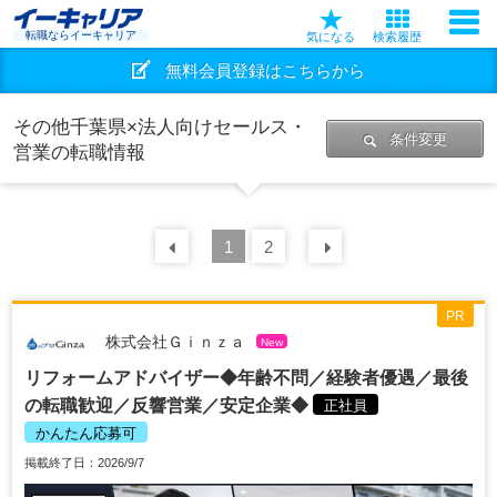
転職ならイーキャリア
気になる
検索履歴
無料会員登録はこちらから
その他千葉県×法人向けセールス・
条件変更
営業の転職情報
前の
1
30
2
件
次の
30
件
PR
株式会社Ｇｉｎｚａ
New
リフォームアドバイザー◆年齢不問／経験者優遇／最後
の転職歓迎／反響営業／安定企業◆
正社員
かんたん応募可
掲載終了日：2026/9/7