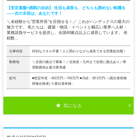
【安定基盤×挑戦の自由】 生活も成長も、どちらも諦めない転職を
——次の主役は、あなたです！
＼未経験から“営業所長”を目指せる！／ これがハンデックスの最大の
魅力です。 私たちは、建築・物流・イベントと幅広い業界へ人材・
業務請負サービスを提供し、全国40拠点以上に成長しています。 依
頼数...
仕事内容
特別なスキル不要！人と関わりながら成長できる営業総合職！
勤務地
＼全国の拠点で募集！／北海道～九州まで全国に拠点あり／希
望勤務地を最大限考慮
給与
■想定年収：450万円～700万円 ■月給：38.5万円～(責任者候補
研修合格者) ※責任者候補...
気になる