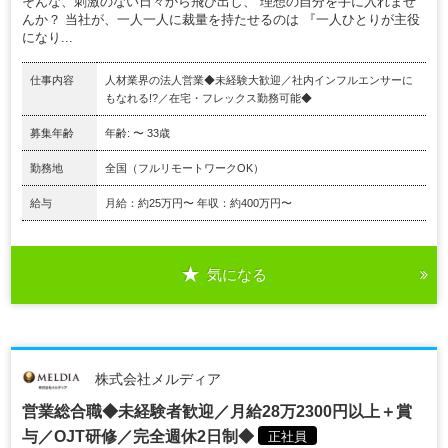
そんな、刺激のない日々から飛び出し、 理想の自分を手に入れませ
んか？ 当社が、一人一人に裁量を持たせるのは 『一人ひとりが主役
になり...
仕事内容
人材業界の法人営業◆未経験大歓迎／社内インフルエンサーに
もなれる!?／在宅・フレックス勤務可能◆
募集年齢
年齢: 〜 33歳
勤務地
全国（フルリモートワークOK）
給与
月給：約25万円〜 年収：約400万円〜
気になる
株式会社メルディア
営業総合職◆未経験者歓迎／月給28万2300円以上＋賞
与／OJT研修／完全週休2日制◆
正社員