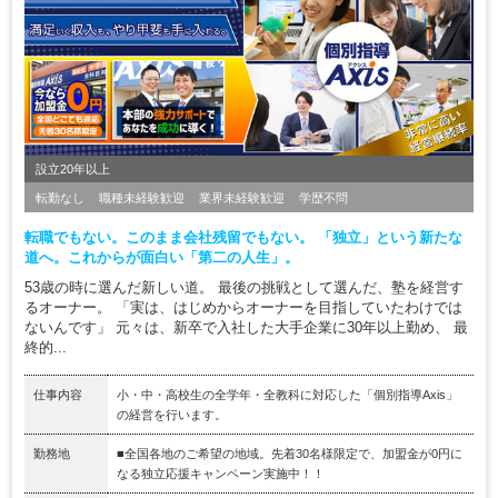
設立20年以上
転勤なし
職種未経験歓迎
業界未経験歓迎
学歴不問
転職でもない。このまま会社残留でもない。 「独立」という新たな
道へ。これからが面白い「第二の人生」。
53歳の時に選んだ新しい道。 最後の挑戦として選んだ、塾を経営す
るオーナー。 「実は、はじめからオーナーを目指していたわけでは
ないんです」 元々は、新卒で入社した大手企業に30年以上勤め、 最
終的...
仕事内容
小・中・高校生の全学年・全教科に対応した「個別指導Axis」
の経営を行います。
勤務地
■全国各地のご希望の地域。先着30名様限定で、加盟金が0円に
なる独立応援キャンペーン実施中！！