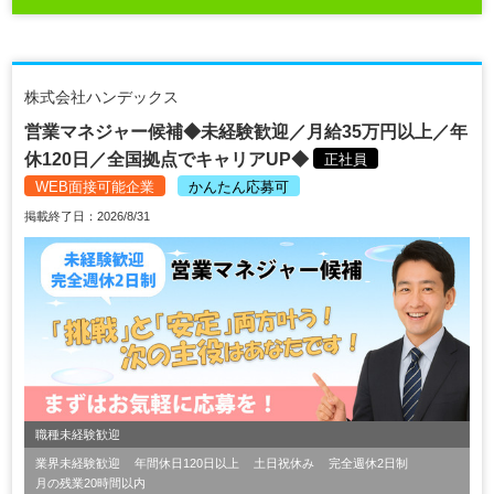
株式会社ハンデックス
営業マネジャー候補◆未経験歓迎／月給35万円以上／年
休120日／全国拠点でキャリアUP◆
正社員
WEB面接可能企業
かんたん応募可
掲載終了日：2026/8/31
職種未経験歓迎
業界未経験歓迎
年間休日120日以上
土日祝休み
完全週休2日制
月の残業20時間以内