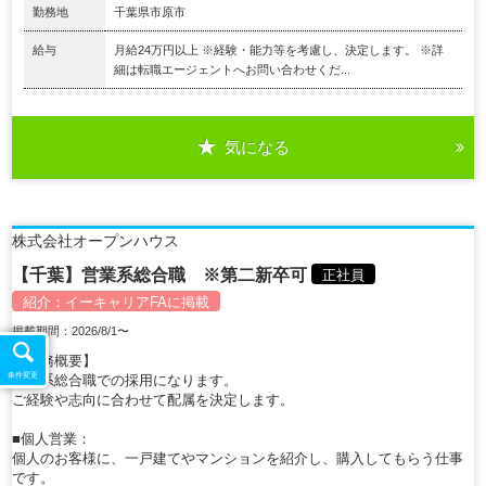
勤務地
千葉県市原市
給与
月給24万円以上 ※経験・能力等を考慮し、決定します。 ※詳
細は転職エージェントへお問い合わせくだ...
気になる
株式会社オープンハウス
【千葉】営業系総合職 ※第二新卒可
正社員
紹介：
イーキャリアFA
に掲載
掲載期間：2026/8/1〜
【職務概要】
条件変更
営業系総合職での採用になります。
ご経験や志向に合わせて配属を決定します。
■個人営業：
個人のお客様に、一戸建てやマンションを紹介し、購入してもらう仕事
です。