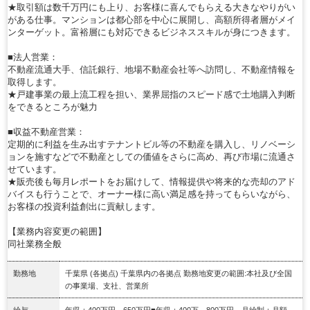
★取引額は数千万円にも上り、お客様に喜んでもらえる大きなやりがい
がある仕事。マンションは都心部を中心に展開し、高額所得者層がメイ
ンターゲット。富裕層にも対応できるビジネススキルが身につきます。
■法人営業：
不動産流通大手、信託銀行、地場不動産会社等へ訪問し、不動産情報を
取得します。
★戸建事業の最上流工程を担い、業界屈指のスピード感で土地購入判断
をできるところが魅力
■収益不動産営業：
定期的に利益を生み出すテナントビル等の不動産を購入し、リノベーシ
ョンを施すなどで不動産としての価値をさらに高め、再び市場に流通さ
せています。
★販売後も毎月レポートをお届けして、情報提供や将来的な売却のアド
バイスも行うことで、オーナー様に高い満足感を持ってもらいながら、
お客様の投資利益創出に貢献します。
【業務内容変更の範囲】
同社業務全般
勤務地
千葉県 (各拠点) 千葉県内の各拠点 勤務地変更の範囲:本社及び全国
の事業場、支社、営業所
給与
年収：400万円～650万円■年収：400万～800万円 月給制：月額