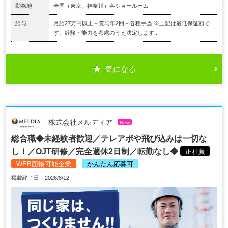
勤務地
全国（東京、神奈川）各ショールーム
給与
月給27万円以上＋賞与年2回＋各種手当 ※上記は最低保証額で
す。経験・能力を考慮のうえ決定します...
気になる
株式会社メルディア
New
総合職◆未経験者歓迎／テレアポや飛び込みは一切な
し！／OJT研修／完全週休2日制／転勤なし◆
正社員
WEB面接可能企業
かんたん応募可
掲載終了日：2026/8/12