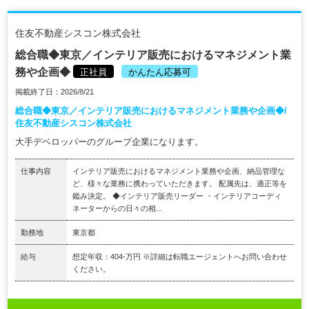
住友不動産シスコン株式会社
総合職◆東京／インテリア販売におけるマネジメント業
務や企画◆
正社員
かんたん応募可
掲載終了日：2026/8/21
総合職◆東京／インテリア販売におけるマネジメント業務や企画◆/
住友不動産シスコン株式会社
大手デベロッパーのグループ企業になります。
仕事内容
インテリア販売におけるマネジメント業務や企画、納品管理な
ど、様々な業務に携わっていただきます。 配属先は、適正等を
鑑み決定。 ◆インテリア販売リーダー ・インテリアコーディ
ネーターからの日々の相...
勤務地
東京都
給与
想定年収：404-万円 ※詳細は転職エージェントへお問い合わせ
ください。