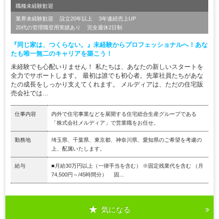
職種未経験歓迎
業界未経験歓迎
設立20年以上
3年連続売上UP
20代の管理職登用実績あり
完全週休2日制
『同じ家は、つくらない。』未経験からプロフェッショナルへ！あな
たも唯一無二のキャリアを築こう！
未経験でも心配いりません！ 私たちは、あなたの新しいスタートを
全力でサポートします。 最初は誰でも初心者。先輩社員たちがあな
たの成長をしっかり支えてくれます。 メルディアは、ただの住宅販
売会社では...
仕事内容
内外で住宅事業などを展開する住宅総合生産グループである
「株式会社メルディア」で営業職をお任せ。
勤務地
埼玉県、千葉県、東京都、神奈川県、愛知県のご希望を考慮の
上、配属いたします。
給与
■月給30万円以上（一律手当を含む） ※固定残業代を含む （月
74,500円～/45時間分） 固...
気になる