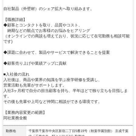
自社製品（外壁材）のシェア拡大へ取り組みます。
【職務詳細】
◆顧客とコンタクトを取り、品質やコスト、
納期などの観点でお客様のお悩みをヒアリング
（オンラインでの商談も増えており、状況に応じて在宅勤務も相談可能
です)
◆課題に合わせて、製品やサービスで解決できることを提案
◆顧客売り上げや業績アップに貢献
■入社後の流れ
入社後は、商品や業界の知識を学ぶ座学研修を受講し、
営業活動も先輩がサポートします。
入社3ヶ月程で自分の担当顧客を持ち、半年ほどで独り立ちを目指しま
す。
その後も先輩や上司など仲間に相談ができる環境です。
【業務内容変更の範囲】
同社業務全般
勤務地
千葉県千葉市中央区新宿二丁目5番19号（秋葉学園別館） 京成千葉