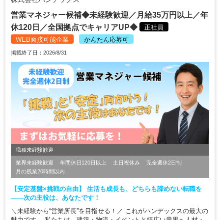
営業マネジャー候補◆未経験歓迎／月給35万円以上／年
休120日／全国拠点でキャリアUP◆
正社員
WEB面接可能企業
かんたん応募可
掲載終了日：2026/8/31
職種未経験歓迎
業界未経験歓迎
年間休日120日以上
土日祝休み
完全週休2日制
月の残業20時間以内
【安定基盤×挑戦の自由】 生活も成長も、どちらも諦めない転職を
——次の主役は、あなたです！
＼未経験から“営業所長”を目指せる！／ これがハンデックスの最大の
魅力です。 私たちは、建築・物流・イベントと幅広い業界へ人材・