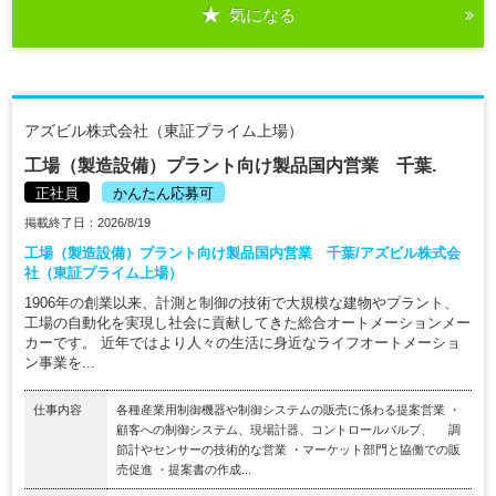
気になる
アズビル株式会社（東証プライム上場）
工場（製造設備）プラント向け製品国内営業 千葉.
正社員
かんたん応募可
掲載終了日：2026/8/19
工場（製造設備）プラント向け製品国内営業 千葉/アズビル株式会
社（東証プライム上場）
1906年の創業以来、計測と制御の技術で大規模な建物やプラント、
工場の自動化を実現し社会に貢献してきた総合オートメーションメー
カーです。 近年ではより人々の生活に身近なライフオートメーショ
ン事業を...
仕事内容
各種産業用制御機器や制御システムの販売に係わる提案営業 ・
顧客への制御システム、現場計器、コントロールバルブ、 調
節計やセンサーの技術的な営業 ・マーケット部門と協働での販
売促進 ・提案書の作成...