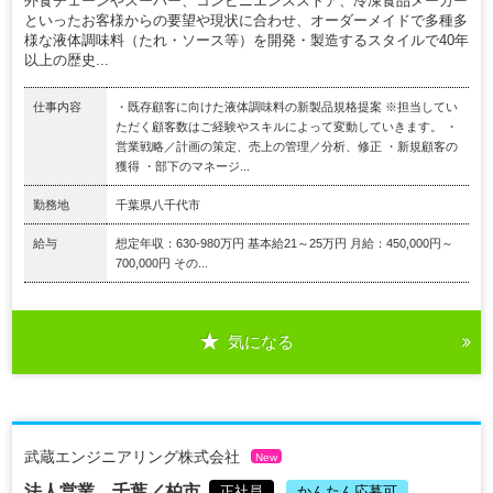
外食チェーンやスーパー、コンビニエンスストア、冷凍食品メーカー
といったお客様からの要望や現状に合わせ、オーダーメイドで多種多
様な液体調味料（たれ・ソース等）を開発・製造するスタイルで40年
以上の歴史...
仕事内容
・既存顧客に向けた液体調味料の新製品規格提案 ※担当してい
ただく顧客数はご経験やスキルによって変動していきます。 ・
営業戦略／計画の策定、売上の管理／分析、修正 ・新規顧客の
獲得 ・部下のマネージ...
勤務地
千葉県八千代市
給与
想定年収：630-980万円 基本給21～25万円 月給：450,000円～
700,000円 その...
気になる
武蔵エンジニアリング株式会社
New
法人営業 千葉／柏市.
正社員
かんたん応募可