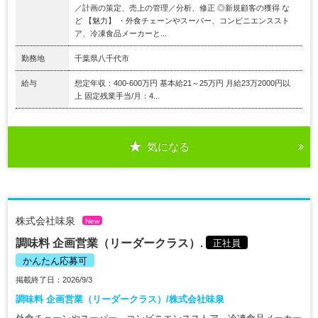
／計画の策定、売上の管理／分析、修正 ◎新規顧客の獲得 な
ど 【魅力】 ・外食チェーンやスーパー、コンビニエンススト
ア、冷凍食品メーカーと...
勤務地
千葉県八千代市
給与
想定年収：400-600万円 基本給21～25万円 月給23万2000円以
上 固定残業手当/月：4...
気になる
株式会社味泉
New
調味料 企画営業（リーダークラス）.
正社員
かんたん応募可
掲載終了日：2026/9/3
調味料 企画営業（リーダークラス）/株式会社味泉