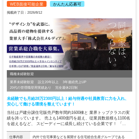
WEB面接可能企業
かんたん応募可
掲載終了日：2026/8/12
職種未経験歓迎
業界未経験歓迎
設立20年以上
3年連続売上UP
20代の管理職登用実績あり
完全週休2日制
未経験でも月給28万2300円以上！給与待遇や社員教育に力を入れ、
安心して働ける環境を整えています！
当社は戸建分譲住宅販売戸数年間約1600棟と 業界トップクラスの実
績を誇っています。 売上も1400億円を超え、従業員数規模も1100名
を超えるなど、 スピーディーに成長し続けている企業です！ 「...
仕事内容
内外で住宅事業などを展開する住宅総合生産グループである