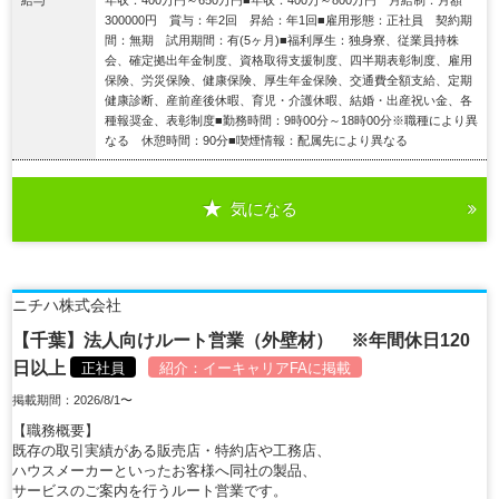
300000円 賞与：年2回 昇給：年1回■雇用形態：正社員 契約期
間：無期 試用期間：有(5ヶ月)■福利厚生：独身寮、従業員持株
会、確定拠出年金制度、資格取得支援制度、四半期表彰制度、雇用
保険、労災保険、健康保険、厚生年金保険、交通費全額支給、定期
健康診断、産前産後休暇、育児・介護休暇、結婚・出産祝い金、各
種報奨金、表彰制度■勤務時間：9時00分～18時00分※職種により異
なる 休憩時間：90分■喫煙情報：配属先により異なる
気になる
詳細を見る
ニチハ株式会社
【千葉】法人向けルート営業（外壁材） ※年間休日120
日以上
正社員
紹介：
イーキャリアFA
に掲載
掲載期間：2026/8/1〜
【職務概要】
既存の取引実績がある販売店・特約店や工務店、
ハウスメーカーといったお客様へ同社の製品、
サービスのご案内を行うルート営業です。