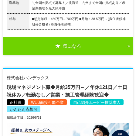
勤務地
＼全国の拠点で募集！／北海道～九州まで全国に拠点あり／希
望勤務地を最大限考慮
給与
■想定年収：450万円～700万円 ■月給：38.5万円～(責任者候補
研修合格者) ※責任者候補...
気になる
株式会社ハンデックス
現場マネジメント職◆月給35万円～／年休121日／土日
祝休み／転勤なし／営業・施工管理経験歓迎◆
正社員
WEB面接可能企業
自己紹介ムービー推奨求人
かんたん応募可
掲載終了日：2026/8/31