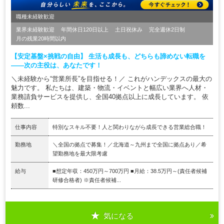
職種未経験歓迎
業界未経験歓迎
年間休日120日以上
土日祝休み
完全週休2日制
月の残業20時間以内
【安定基盤×挑戦の自由】 生活も成長も、どちらも諦めない転職を
——次の主役は、あなたです！
＼未経験から“営業所長”を目指せる！／ これがハンデックスの最大の
魅力です。 私たちは、建築・物流・イベントと幅広い業界へ人材・
業務請負サービスを提供し、全国40拠点以上に成長しています。 依
頼数...
仕事内容
特別なスキル不要！人と関わりながら成長できる営業総合職！
勤務地
＼全国の拠点で募集！／北海道～九州まで全国に拠点あり／希
望勤務地を最大限考慮
給与
■想定年収：450万円～700万円 ■月給：38.5万円～(責任者候補
研修合格者) ※責任者候補...
気になる