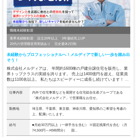
職種未経験歓迎
業界未経験歓迎
設立20年以上
3年連続売上UP
20代の管理職登用実績あり
完全週休2日制
未経験からプロフェッショナルへ！メルディアで新しい一歩を踏み出
そう！
株式会社メルディアは、 年間約1600棟の戸建分譲住宅を販売し、業
界トップクラスの実績を誇ります。 売上は1400億円を超え、従業員
数は1100名以上。 私たちはスピーディーに成長し続けています！ ...
仕事内容
内外で住宅事業などを展開する住宅総合生産グループである
「株式会社メルディア」で営業職をお任せ。
勤務地
埼玉県、千葉県、東京都、神奈川県、愛知県のご希望を考慮の
上、配属いたします。
給与
■月給30万円以上（一律手当を含む） ※固定残業代を含む （月
74,500円～/45時間分） 固...