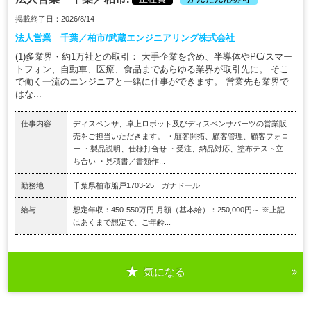
掲載終了日：2026/8/14
法人営業 千葉／柏市/武蔵エンジニアリング株式会社
(1)多業界・約1万社との取引： 大手企業を含め、半導体やPC/スマー
トフォン、自動車、医療、食品まであらゆる業界が取引先に。 そこ
で働く一流のエンジニアと一緒に仕事ができます。 営業先も業界で
はな...
仕事内容
ディスペンサ、卓上ロボット及びディスペンサパーツの営業販
売をご担当いただきます。 ・顧客開拓、顧客管理、顧客フォロ
ー ・製品説明、仕様打合せ ・受注、納品対応、塗布テスト立
ち合い ・見積書／書類作...
勤務地
千葉県柏市船戸1703-25 ガナドール
給与
想定年収：450-550万円 月額（基本給）：250,000円～ ※上記
はあくまで想定で、ご年齢...
気になる