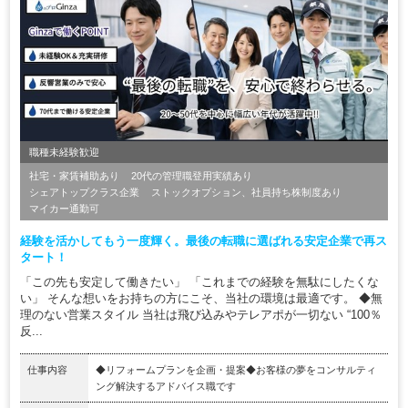
職種未経験歓迎
社宅・家賃補助あり
20代の管理職登用実績あり
シェアトップクラス企業
ストックオプション、社員持ち株制度あり
マイカー通勤可
経験を活かしてもう一度輝く。最後の転職に選ばれる安定企業で再ス
タート！
「この先も安定して働きたい」 「これまでの経験を無駄にしたくな
い」 そんな想いをお持ちの方にこそ、当社の環境は最適です。 ◆無
理のない営業スタイル 当社は飛び込みやテレアポが一切ない “100％
反...
仕事内容
◆リフォームプランを企画・提案◆お客様の夢をコンサルティ
ング解決するアドバイス職です