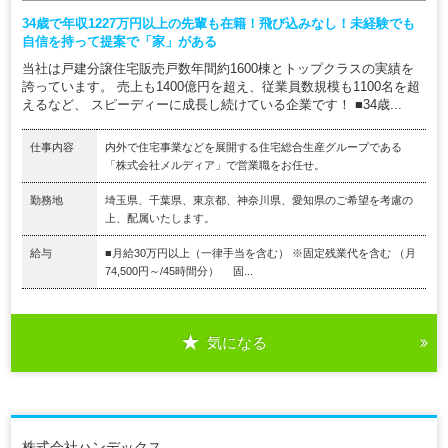
34歳で年収1227万円以上の先輩も在籍！飛び込みなし！未経験でも
自信を持って提案で「家」がある
当社は戸建分譲住宅販売戸数年間約1600棟とトップクラスの実績を
誇っています。 売上も1400億円を超え、従業員数規模も1100名を超
えるなど、 スピーディーに成長し続けている企業です！ ■34歳...
仕事内容
内外で住宅事業などを展開する住宅総合生産グループである
「株式会社メルディア」で営業職をお任せ。
勤務地
埼玉県、千葉県、東京都、神奈川県、愛知県のご希望を考慮の
上、配属いたします。
給与
■月給30万円以上（一律手当を含む） ※固定残業代を含む （月
74,500円～/45時間分） 固...
気になる
株式会社ハンデックス