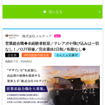
気になる
株式会社メルディア
New
営業総合職◆未経験者歓迎／テレアポや飛び込みは一切
なし！／OJT研修／完全週休2日制／転勤なし◆
正社員
WEB面接可能企業
かんたん応募可
掲載終了日：2026/8/12