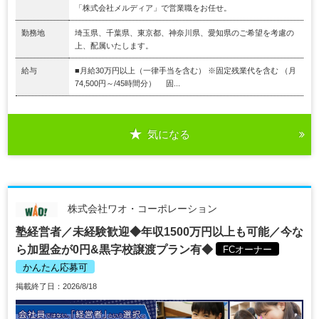
「株式会社メルディア」で営業職をお任せ。
勤務地
埼玉県、千葉県、東京都、神奈川県、愛知県のご希望を考慮の
上、配属いたします。
給与
■月給30万円以上（一律手当を含む） ※固定残業代を含む （月
74,500円～/45時間分） 固...
気になる
株式会社ワオ・コーポレーション
塾経営者／未経験歓迎◆年収1500万円以上も可能／今な
ら加盟金が0円&黒字校譲渡プラン有◆
FCオーナー
かんたん応募可
掲載終了日：2026/8/18