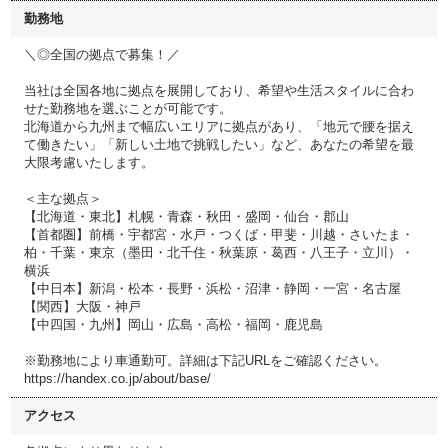
勤務地
＼◎全国の拠点で募集！／
当社は全国各地に拠点を展開しており、希望や生活スタイルに合わ
せた勤務地を選ぶことが可能です。
北海道から九州まで幅広いエリアに拠点があり、「地元で腰を据え
て働きたい」「新しい土地で挑戦したい」など、あなたの希望を最
大限考慮いたします。
＜主な拠点＞
【北海道・東北】札幌・青森・秋田・盛岡・仙台・郡山
【首都圏】前橋・宇都宮・水戸・つくば・甲斐・川越・さいたま・
柏・千葉・東京（墨田・北千住・秋葉原・葛西・八王子・立川）・
横浜
【中日本】新潟・松本・長野・浜松・沼津・静岡・一宮・名古屋
【関西】大阪・神戸
【中四国・九州】岡山・広島・高松・福岡・鹿児島
※勤務地により車通勤可。詳細は下記URLをご確認ください。
https://handex.co.jp/about/base/
アクセス