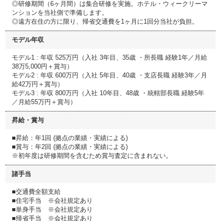
◎研修期間（6ヶ月間）は集合研修を実施。ホテル・ウィークリーマ
ンションを当社側で準備します。
◎遠方在住の方に限り、帰省交通費を1ヶ月に1回分当社が負担。
モデル年収
モデル1 : 年収 525万円（入社 3年目、35歳 ・所長職 経験1年／月給
38万5,000円＋賞与）
モデル2 : 年収 600万円（入社 5年目、40歳 ・支店長職 経験3年／月
給42万円＋賞与）
モデル3 : 年収 800万円（入社 10年目、48歳 ・統轄部長職 経験5年
／月給55万円＋賞与）
昇給・賞与
■昇給：年1回 (拠点の業績・実績による)
■賞与：年2回 (拠点の業績・実績による)
※初年度は研修期間を含むため賞与査定に含まれない。
諸手当
■交通費全額支給
■住宅手当 ※会社規定あり
■単身手当 ※会社規定あり
■帰省手当 ※会社規定あり