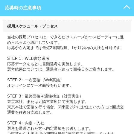
応募時の注意事項
採用スケジュール・プロセス
当社の採用プロセスは、できるだけスムーズかつスピーディーに進
められるよう設計しています。
応募から内定までは最短2週間程度、1か月以内の入社も可能です。
STEP 1：WEB書類選考
応募データをもとに書類選考を実施します。
選考結果については、通過者へ追って面接日をご案内します。
STEP 2：一次面接（Web実施）
オンラインにて一次面接を行います。
STEP 3：最終面接＋適性検査（対面実施）
東京本社、または近隣営業所にて実施します。
東京本社で面接を行う場合、関東圏以外にお住まいの方には面接交
通費を往復分支給します。
STEP 4：内定・入社
選考を通過された方へ内定通知をお送りします。
ご応募から内定までの期間は最短2週間程度を想定しています。