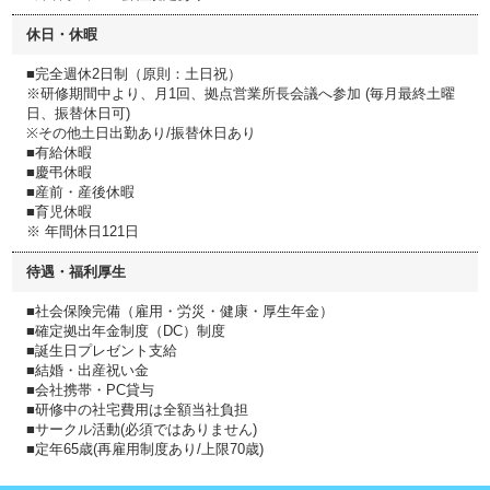
休日・休暇
■完全週休2日制（原則：土日祝）
※研修期間中より、月1回、拠点営業所長会議へ参加 (毎月最終土曜
日、振替休日可)
※その他土日出勤あり/振替休日あり
■有給休暇
■慶弔休暇
■産前・産後休暇
■育児休暇
※ 年間休日121日
待遇・福利厚生
■社会保険完備（雇用・労災・健康・厚生年金）
■確定拠出年金制度（DC）制度
■誕生日プレゼント支給
■結婚・出産祝い金
■会社携帯・PC貸与
■研修中の社宅費用は全額当社負担
■サークル活動(必須ではありません)
■定年65歳(再雇用制度あり/上限70歳)