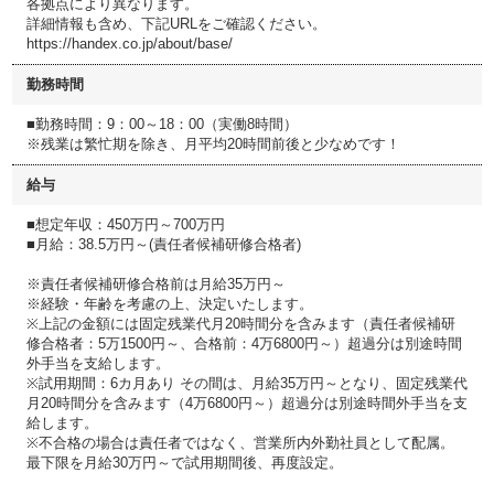
各拠点により異なります。
詳細情報も含め、下記URLをご確認ください。
https://handex.co.jp/about/base/
勤務時間
■勤務時間：9：00～18：00（実働8時間）
※残業は繁忙期を除き、月平均20時間前後と少なめです！
給与
■想定年収：450万円～700万円
■月給：38.5万円～(責任者候補研修合格者)
※責任者候補研修合格前は月給35万円～
※経験・年齢を考慮の上、決定いたします。
※上記の金額には固定残業代月20時間分を含みます（責任者候補研
修合格者：5万1500円～、合格前：4万6800円～）超過分は別途時間
外手当を支給します。
※試用期間：6カ月あり その間は、月給35万円～となり、固定残業代
月20時間分を含みます（4万6800円～）超過分は別途時間外手当を支
給します。
※不合格の場合は責任者ではなく、営業所内外勤社員として配属。
最下限を月給30万円～で試用期間後、再度設定。