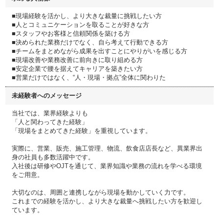
■現場経験を活かし、より大きな裁量に挑戦したい方
■人とコミュニケーションを取ることが好きな方
■スタッフやお客様と信頼関係を築ける方
■決められた業務だけでなく、自ら考えて行動できる方
■チームをまとめながら成果を出すことにやりがいを感じる方
■現場改善や業務改善に前向きに取り組める方
■安定企業で腰を据えてキャリアを築きたい方
■営業だけではなく、“人・現場・拠点”全体に関わりた
未経験者へのメッセージ
当社では、業界経験よりも
「人と関わってきた経験」
「現場をまとめてきた経験」を重視しています。
実際に、営業、販売、施工管理、物流、飲食店店長など、異業界出
身の社員も多数活躍中です。
入社後は研修やOJTを通じて、業界知識や業務の流れを学べる環境
をご用意。
大切なのは、周囲と連携しながら現場を動かしていく力です。
これまでの経験を活かし、より大きな裁量へ挑戦したい方を歓迎し
ています。