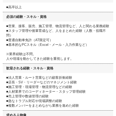
■高卒以上
必須の経験・スキル・資格
■営業、接客、販売、施工管理、物流管理など、人と関わる業務経験
■スタッフ管理や後輩育成など、人をまとめた経験（人数・役職不
問）
■普通自動車免許（AT限定可）
■基本的なPCスキル（Excel・メール・入力作業など）
※業界経験は不問。
人や現場を動かしてきた経験を重視します。
歓迎される経験・スキル・資格
■法人営業・ルート営業などの顧客折衝経験
■店長・SV・リーダーなどのマネジメント経験
■施工管理・現場管理・物流管理などの経験
■人材業界でのコーディネーター・スタッフ管理経験
■売上管理や数値管理の経験
■急なトラブル対応や現場調整の経験
■複数メンバーをまとめながら業務を進めた経験
求める人物像