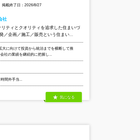
掲載終了日：2026/8/27
会社
ナリティとクオリティを追求した住まいづ
／企画／施工／販売という住まい...
拡大に向けて投資から統治までを横断して推
会社の業績を継続的に把握し...
時間外手当...
気になる