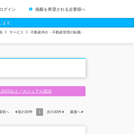
ログイン
掲載を希望される企業様へ
します。
画
サービス
不動産仲介・不動産管理の転職・
120日以上／カジュアル面談
最初へ
前の
30
件
1
次の
30
件
最後へ