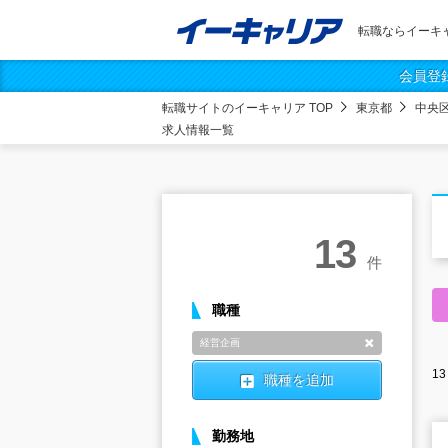
転職ならイーキ
会員登
転職サイトのイーキャリア TOP
東京都
中央
求人情報一覧
13
件
職種
経営企画
削除
13
職種を追加
勤務地