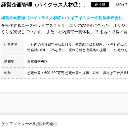
経営企画管理（ハイクラス人材②）.
正社員
掲載終了日
経営企画管理（ハイクラス人材②）/ケイアイスター不動産株式会社
多様化するニーズやライフスタイル、エリアの特性に合った、オリジ
くりを実現しています。 また「社内責任一貫体制」で 用地の取得／開発
仕事内容
・社内の各種資料を読み取り、事業の現状を整理。 ・全社のコス
連会社のP/L・B/Sを基に、現状分析と改善案の提示。 ・住宅づくり
勤務地
東京都中央区
給与
想定年収：600-800万円 想定年収の提示。昇給・賞与は正社員登用
ケイアイスター不動産株式会社