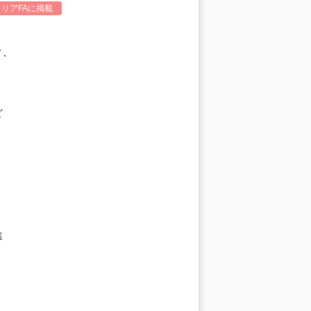
リアFA
に掲載
ィ、
ど
進