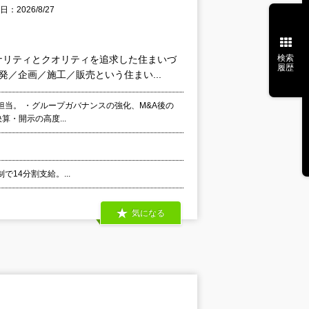
：2026/8/27
検索
ナリティとクオリティを追求した住まいづ
履歴
／企画／施工／販売という住まい...
当。 ・グループガバナンスの強化、M&A後の
算・開示の高度...
で14分割支給。...
気になる