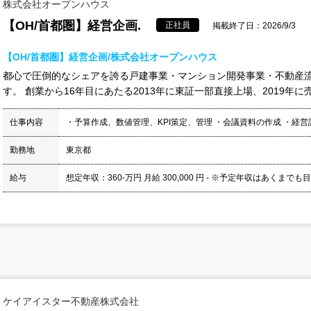
株式会社オープンハウス
【OH/首都圏】経営企画.
正社員
掲載終了日：2026/9/3
【OH/首都圏】経営企画/株式会社オープンハウス
都心で圧倒的なシェアを誇る戸建事業・マンション開発事業・不動産
す。 創業から16年目にあたる2013年に東証一部直接上場、2019年に売上
仕事内容
・予算作成、数値管理、KPI策定、管理 ・会議資料の作成 ・経営
勤務地
東京都
給与
想定年収：360-万円 月給 300,000 円 - ※予定年収はあくまでも
ケイアイスター不動産株式会社