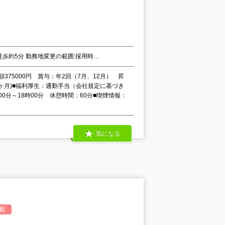
徒歩約5分 勤務地変更の範囲:採用時…
額375000円 賞与：年2回（7月、12月） 昇
ヶ月)■福利厚生：通勤手当（会社規定に基づき
分～18時00分 休憩時間：60分■喫煙情報：
気になる
載