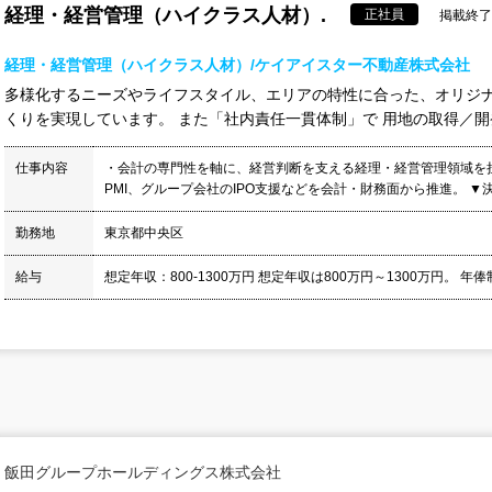
経理・経営管理（ハイクラス人材）.
正社員
掲載終了日
経理・経営管理（ハイクラス人材）/ケイアイスター不動産株式会社
多様化するニーズやライフスタイル、エリアの特性に合った、オリジ
くりを実現しています。 また「社内責任一貫体制」で 用地の取得／開発
仕事内容
・会計の専門性を軸に、経営判断を支える経理・経営管理領域を担
PMI、グループ会社のIPO支援などを会計・財務面から推進。 ▼決
勤務地
東京都中央区
給与
想定年収：800-1300万円 想定年収は800万円～1300万円。 年俸制
飯田グループホールディングス株式会社