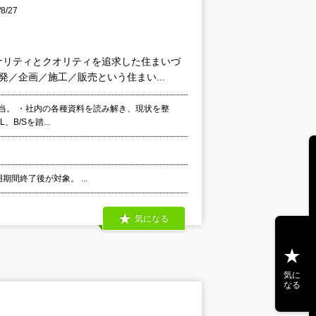
/27
ナリティとクオリティを追求した住まいづ
／企画／施工／販売という住まい...
当。 ・社内の各種資料を読み解き、現状を整
B/Sを踏...
期間終了後が対象。 ...
気になる
気に
なる