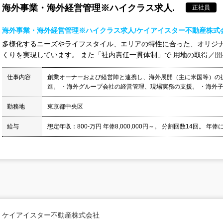
海外事業・海外経営管理※ハイクラス求人.
正社員
海外事業・海外経営管理※ハイクラス求人/ケイアイスター不動産株式
多様化するニーズやライフスタイル、エリアの特性に合った、オリジ
くりを実現しています。 また「社内責任一貫体制」で 用地の取得／開発
仕事内容
創業オーナーおよび経営陣と連携し、海外展開（主に米国等）の
進。 ・海外グループ会社の経営管理、現場実務の支援。 ・海外子
勤務地
東京都中央区
給与
想定年収：800-万円 年俸8,000,000円～。 分割回数14回。 年俸に
ケイアイスター不動産株式会社