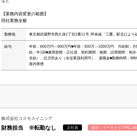
など
【業務内容変更の範囲】
同社業務全般
勤務地
東京都武蔵野市西久保1丁目2番11号 JR各線「三鷹」駅北口より
給与
年収：600万円～800万円■年収：600万～1000万円 月給制：月
給：年1回■雇用形態：正社員 契約期間：無期 試用期間：有(6
支給）、託児所あり（全従業員利用可）、退職金■勤務時間：9時00
屋内禁煙
株式会社コスモスイニシア
財務担当 ※転勤なし
正社員
紹介：
イーキャリアFA
に掲