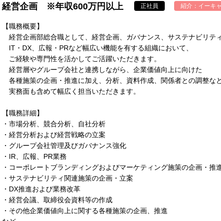
経営企画 ※年収600万円以上
正社員
紹介：
イーキャ
【職務概要】
経営企画部総合職として、経営企画、ガバナンス、サステナビリテ
IT・DX、広報・PRなど幅広い機能を有する組織において、
ご経験や専門性を活かしてご活躍いただきます。
経営層やグループ会社と連携しながら、企業価値向上に向けた
各種施策の企画・推進に加え、分析、資料作成、関係者との調整な
実務面も含めて幅広く担当いただきます。
【職務詳細】
・市場分析、競合分析、自社分析
・経営分析および経営戦略の立案
・グループ会社管理及びガバナンス強化
・IR、広報、PR業務
・コーポレートブランディングおよびマーケティング施策の企画・推
・サステナビリティ関連施策の企画・立案
・DX推進および業務改革
・経営会議、取締役会資料等の作成
・その他企業価値向上に関する各種施策の企画、推進