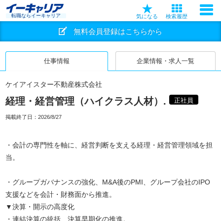
転職ならイーキャリア
気になる
検索履歴
無料会員登録はこちらから
仕事情報
企業情報・求人一覧
ケイアイスター不動産株式会社
経理・経営管理（ハイクラス人材）.
正社員
掲載終了日：
2026/8/27
・会計の専門性を軸に、経営判断を支える経理・経営管理領域を担
当。
・グループガバナンスの強化、M&A後のPMI、グループ会社のIPO
支援などを会計・財務面から推進。
▼決算・開示の高度化
・連結決算の統括、決算早期化の推進。