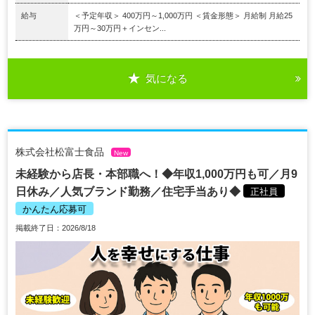
給与
＜予定年収＞ 400万円～1,000万円 ＜賃金形態＞ 月給制 月給25
万円～30万円＋インセン...
気になる
株式会社松富士食品
New
未経験から店長・本部職へ！◆年収1,000万円も可／月9
日休み／人気ブランド勤務／住宅手当あり◆
正社員
かんたん応募可
掲載終了日：2026/8/18