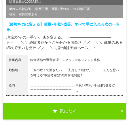
従業員数が1000人以上
職種未経験歓迎
学歴不問
面接1回のみ
PC経験不要
社宅・家賃補助あり
【経験を力に変える】裁量×年収×成長、すべて手に入れる次の一歩
を。
現場の“その一手”が、店を変える。 ╭────────────────･･･
✨─╮ ＼＼ 経験者だからこそ分かる面白さ ／／ ＼＼ 裁量のある
環境で実力を発揮 ／／ ＼＼ 評価は実績ベース、正...
仕事内容
飲食店舗の運営管理・スタッフマネジメント業務
勤務地
「家の近くで働きたい」「安定して続けたい」――そんな想い
を叶える“希望考慮型”の勤務地制度！
給与
＿＿＿＿＿＿＿＿＿＿＿＿＿＿ 年収1,000万円も目指せる◎ ￣
￣￣￣￣￣￣￣￣￣￣￣￣￣ 「...
気になる