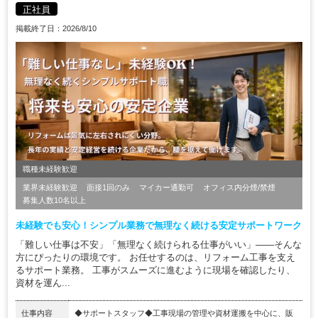
正社員
掲載終了日：2026/8/10
職種未経験歓迎
業界未経験歓迎
面接1回のみ
マイカー通勤可
オフィス内分煙/禁煙
募集人数10名以上
未経験でも安心！シンプル業務で無理なく続ける安定サポートワーク
「難しい仕事は不安」「無理なく続けられる仕事がいい」——そんな
方にぴったりの環境です。 お任せするのは、リフォーム工事を支え
るサポート業務。 工事がスムーズに進むように現場を確認したり、
資材を運ん...
仕事内容
◆サポートスタッフ◆工事現場の管理や資材運搬を中⼼に、販