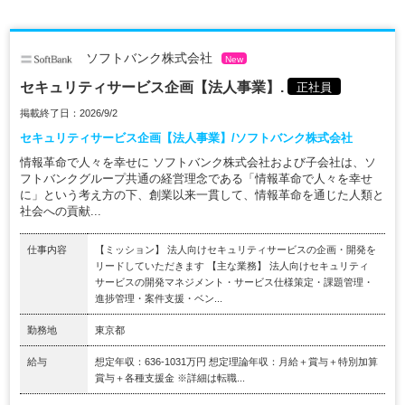
ソフトバンク株式会社
New
セキュリティサービス企画【法人事業】.
正社員
掲載終了日：2026/9/2
セキュリティサービス企画【法人事業】/ソフトバンク株式会社
情報革命で人々を幸せに ソフトバンク株式会社および子会社は、ソ
フトバンクグループ共通の経営理念である「情報革命で人々を幸せ
に」という考え方の下、創業以来一貫して、情報革命を通じた人類と
社会への貢献...
仕事内容
【ミッション】 法人向けセキュリティサービスの企画・開発を
リードしていただきます 【主な業務】 法人向けセキュリティ
サービスの開発マネジメント・サービス仕様策定・課題管理・
進捗管理・案件支援・ベン...
勤務地
東京都
給与
想定年収：636-1031万円 想定理論年収：月給＋賞与＋特別加算
賞与＋各種支援金 ※詳細は転職...