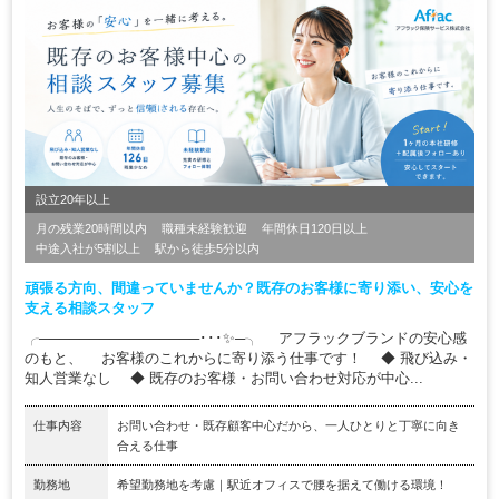
設立20年以上
月の残業20時間以内
職種未経験歓迎
年間休日120日以上
中途入社が5割以上
駅から徒歩5分以内
頑張る方向、間違っていませんか？既存のお客様に寄り添い、安心を
支える相談スタッフ
╭────────────────･･･✨─╮ アフラックブランドの安心感
のもと、 お客様のこれからに寄り添う仕事です！ ◆ 飛び込み・
知人営業なし ◆ 既存のお客様・お問い合わせ対応が中心...
仕事内容
お問い合わせ・既存顧客中心だから、一人ひとりと丁寧に向き
合える仕事
勤務地
希望勤務地を考慮｜駅近オフィスで腰を据えて働ける環境！