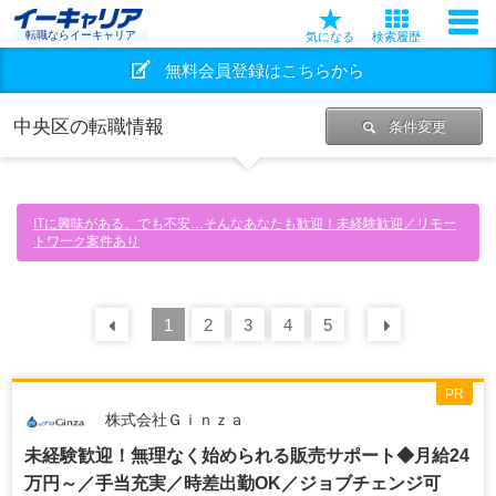
転職ならイーキャリア
気になる
検索履歴
無料会員登録はこちらから
中央区の転職情報
条件変更
ITに興味がある、でも不安…そんなあなたも歓迎！未経験歓迎／リモー
トワーク案件あり
前の
1
30
2
件
3
4
5
次の
30
PR
株式会社Ｇｉｎｚａ
未経験歓迎！無理なく始められる販売サポート◆月給24
万円～／手当充実／時差出勤OK／ジョブチェンジ可