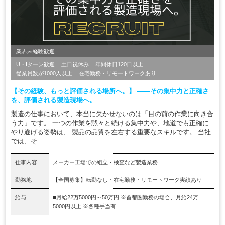
業界未経験歓迎
U・Iターン歓迎
土日祝休み
年間休日120日以上
従業員数が1000人以上
在宅勤務・リモートワークあり
【その経験、もっと評価される場所へ。】 ――その集中力と正確さ
を、評価される製造現場へ。
製造の仕事において、本当に欠かせないのは「目の前の作業に向き合
う力」です。 一つの作業を黙々と続ける集中力や、地道でも正確に
やり遂げる姿勢は、 製品の品質を左右する重要なスキルです。 当社
では、そ...
仕事内容
メーカー工場での組立・検査など製造業務
勤務地
【全国募集】転勤なし・在宅勤務・リモートワーク実績あり
給与
■月給22万5000円～50万円 ※首都圏勤務の場合、月給24万
5000円以上 ※各種手当有 ...