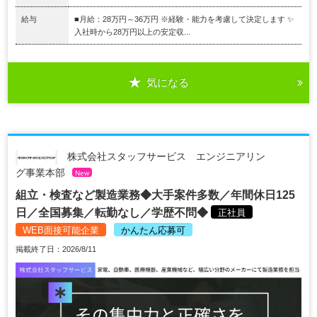
給与
■月給：28万円～36万円 ※経験・能力を考慮して決定します ✨
入社時から28万円以上の安定収...
気になる
株式会社スタッフサービス エンジニアリン
グ事業本部
New
組立・検査など製造業務◆大手案件多数／年間休日125
日／全国募集／転勤なし／学歴不問◆
正社員
WEB面接可能企業
かんたん応募可
掲載終了日：2026/8/11