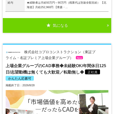
給与
★経験者は月給50万円～90万円（残業代は別途全額支給） 【北
海道】月給252,960円 【青森・...
気になる
株式会社コプロコンストラクション（東証プ
ライム・名証プレミア上場企業グループ）
New
上場企業グループのCAD事務◆未経験OK/年間休日125
日/志望動機は無くても大歓迎／転勤無し◆
正社員
かんたん応募可
掲載終了日：2026/8/28