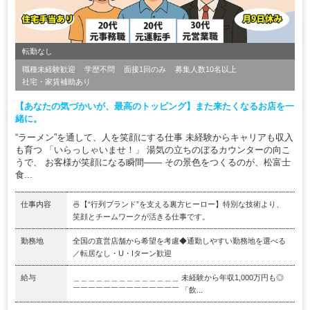
転勤なし
職種未経験歓迎
学歴不問
面接1回のみ
募集人数10名以上
社宅・家賃補助あり
【あなたの気づかいが、最高のトッピング】また来たくなるお店を一
緒に。
“ラーメン”を通して、人を笑顔にする仕事 未経験からキャリアも収入
も育つ 「いらっしゃいませ！」 湯気の立ちのぼるカウンターの向こ
うで、 お客様が笑顔になる瞬間―― その景色をつくるのが、松富士
食...
仕事内容
🍜【“行列ブランド”を支える裏方ヒーロー】特別な技術より、
笑顔とチームワークが活きる仕事です。
勤務地
全国の直営店舗から希望を考慮◆通勤しやすい勤務地を選べる
／転居なし・U・Iターン歓迎
給与
＿＿＿＿＿＿＿＿＿＿＿＿＿＿ 未経験から年収1,000万円も◎
￣￣￣￣￣￣￣￣￣￣￣￣￣￣ 「飲...