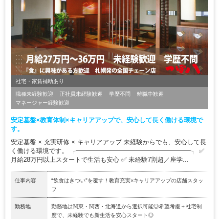
社宅・家賃補助あり
職種未経験歓迎
正社員未経験歓迎
学歴不問
離職中歓迎
マネージャー経験歓迎
安定基盤×教育体制×キャリアアップで、安心して長く働ける環境で
す。
安定基盤 × 充実研修 × キャリアアップ 未経験からでも、安心して長
く働ける環境です。 ╭━━━━━━━━━━━━━━━━━━╮ ✅
月給28万円以上スタートで生活も安心 ✅ 未経験7割超／座学...
仕事内容
“飲食はきつい”を覆す！教育充実×キャリアアップの店舗スタッ
フ
勤務地
勤務地は関東・関西・北海道から選択可能◎希望考慮＋社宅制
度で、未経験でも新生活を安心スタート◎