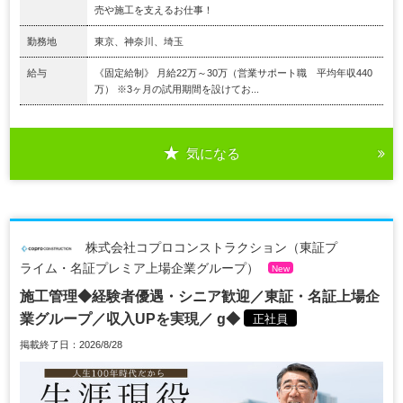
売や施⼯を⽀えるお仕事！
勤務地
東京、神奈川、埼玉
給与
《固定給制》 月給22万～30万（営業サポート職 平均年収440
万） ※3ヶ⽉の試⽤期間を設けてお...
気になる
株式会社コプロコンストラクション（東証プ
ライム・名証プレミア上場企業グループ）
New
施工管理◆経験者優遇・シニア歓迎／東証・名証上場企
業グループ／収入UPを実現／ g◆
正社員
掲載終了日：2026/8/28