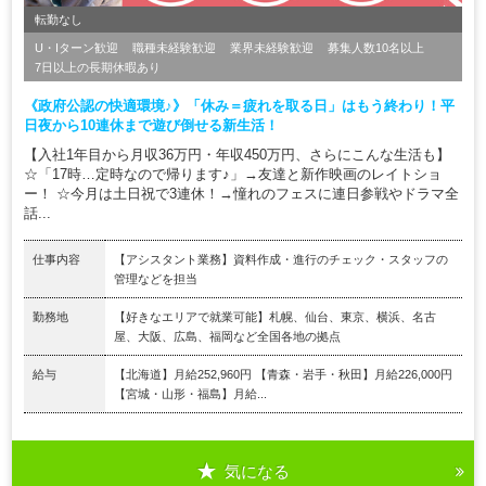
転勤なし
U・Iターン歓迎
職種未経験歓迎
業界未経験歓迎
募集人数10名以上
7日以上の長期休暇あり
《政府公認の快適環境♪》「休み＝疲れを取る日」はもう終わり！平
日夜から10連休まで遊び倒せる新生活！
【入社1年目から月収36万円・年収450万円、さらにこんな生活も】
☆「17時…定時なので帰ります♪」→友達と新作映画のレイトショ
ー！ ☆今月は土日祝で3連休！→憧れのフェスに連日参戦やドラマ全
話...
仕事内容
【アシスタント業務】資料作成・進行のチェック・スタッフの
管理などを担当
勤務地
【好きなエリアで就業可能】札幌、仙台、東京、横浜、名古
屋、大阪、広島、福岡など全国各地の拠点
給与
【北海道】月給252,960円 【青森・岩手・秋田】月給226,000円
【宮城・山形・福島】月給...
気になる