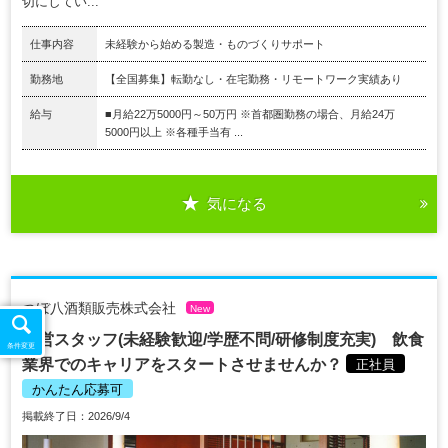
切にしてい...
仕事内容
未経験から始める製造・ものづくりサポート
勤務地
【全国募集】転勤なし・在宅勤務・リモートワーク実績あり
給与
■月給22万5000円～50万円 ※首都圏勤務の場合、月給24万
5000円以上 ※各種手当有 ...
気になる
つぼ八酒類販売株式会社
New
運営スタッフ(未経験歓迎/学歴不問/研修制度充実) 飲食
条件変更
業界でのキャリアをスタートさせませんか？
正社員
かんたん応募可
掲載終了日：2026/9/4