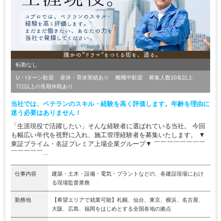
転勤なし
U・Iターン歓迎
産休・育休実績あり
離職中歓迎
募集人数10名以上
7日以上の長期休暇あり
当社では、ベテランのスキル・経験を高く評価します。年齢を理由に
迷う必要はありません！
「生涯現役で活躍したい」そんな経験者に選ばれている当社。 今回
も幅広い年代を視野に入れ、施工管理経験者を募集いたします。 ▼
東証プライム・名証プレミア上場企業グループ▼ ￣￣￣￣￣￣￣￣
￣￣￣￣￣...
仕事内容
建築・土木・設備・電気・プラントなどの、各建設現場におけ
る現場監督業務
勤務地
【希望エリアで就業可能】札幌、仙台、東京、横浜、名古屋、
大阪、広島、福岡をはじめとする全国各地の拠点