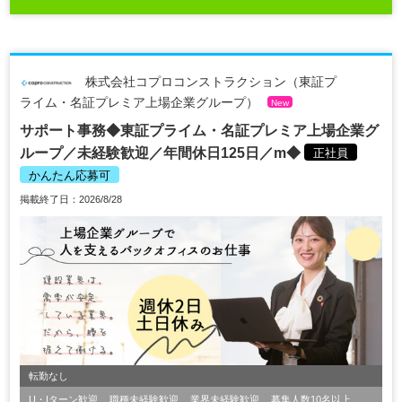
株式会社コプロコンストラクション（東証プ
ライム・名証プレミア上場企業グループ）
New
サポート事務◆東証プライム・名証プレミア上場企業グ
ループ／未経験歓迎／年間休日125日／m◆
正社員
かんたん応募可
掲載終了日：2026/8/28
転勤なし
U・Iターン歓迎
職種未経験歓迎
業界未経験歓迎
募集人数10名以上