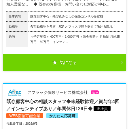
知人営業なし ◆ 既存のお客様・お問い合わせ対応が中心...
仕事内容
既存顧客中心・飛び込みなしの保険コンサル提案職
勤務地
希望勤務地を考慮｜駅近オフィスで腰を据えて働ける環境！
給与
＜予定年収＞ 400万円～1,000万円 ＜賃金形態＞ 月給制 月給25
万円～30万円＋インセン...
気になる
アフラック保険サービス株式会社
New
既存顧客中心の相談スタッフ◆未経験歓迎／賞与年4回
／インセンティブあり／年間休日126日◆
正社員
WEB面接可能企業
かんたん応募可
掲載終了日：2026/9/3