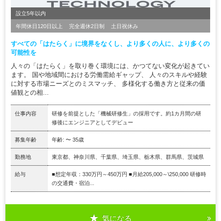
設立5年以内
年間休日120日以上
完全週休2日制
土日祝休み
すべての「はたらく」に境界をなくし、より多くの人に、より多くの
可能性を
人々の「はたらく」を取り巻く環境には、かつてない変化が起きてい
ます。 国や地域間における労働需給ギャップ、 人々のスキルや経験
に対する市場ニーズとのミスマッチ、 多様化する働き方と従来の価
値観との相...
仕事内容
研修を前提とした「機械研修生」の採用です。約1カ月間の研
修後にエンジニアとしてデビュー
募集年齢
年齢: 〜 35歳
勤務地
東京都、神奈川県、千葉県、埼玉県、栃木県、群馬県、茨城県
給与
■想定年収：330万円～450万円 ■月給205,000～\250,000 研修時
の交通費・宿泊...
気になる