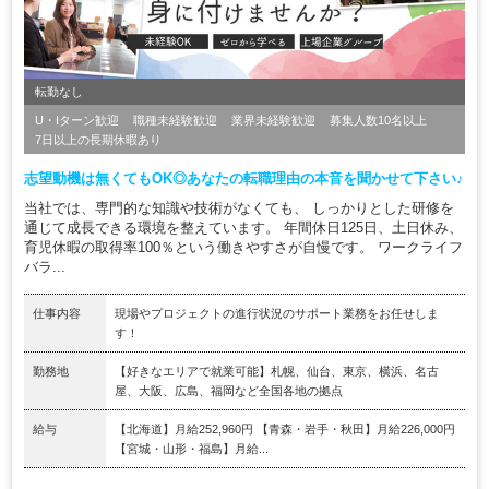
転勤なし
U・Iターン歓迎
職種未経験歓迎
業界未経験歓迎
募集人数10名以上
7日以上の長期休暇あり
志望動機は無くてもOK◎あなたの転職理由の本音を聞かせて下さい♪
当社では、専門的な知識や技術がなくても、 しっかりとした研修を
通じて成長できる環境を整えています。 年間休日125日、土日休み、
育児休暇の取得率100％という働きやすさが自慢です。 ワークライフ
バラ...
仕事内容
現場やプロジェクトの進行状況のサポート業務をお任せしま
す！
勤務地
【好きなエリアで就業可能】札幌、仙台、東京、横浜、名古
屋、大阪、広島、福岡など全国各地の拠点
給与
【北海道】月給252,960円 【青森・岩手・秋田】月給226,000円
【宮城・山形・福島】月給...