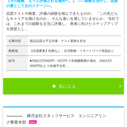
【その経験、もっと評価される場所へ。】 ――経験を活かし、品質
の要として次のステージへ。
品質テストや検査、評価の経験を積んできたものの、 「この先どん
なキャリアを描けるのか」 そんな迷いを感じていませんか。 当社で
は、これまでの経験を正当に評価し、 将来に向けたステップアップ
を前提とし...
仕事内容
製品品質を守る評価・テスト業務を担当
勤務地
【全国募集】転勤なし・在宅勤務・リモートワーク実績あり
給与
■月給22万5000円～50万円 ※首都圏勤務の場合、月給24万
5000円以上 ※各種手当有 ...
気になる
株式会社スタッフサービス エンジニアリン
グ事業本部
New