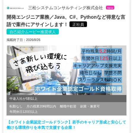
三松システムコンサルティング株式会社
New
開発エンジニア業務／Java、C#、Pythonなど得意な言
語で案件にアサインします！
正社員
自己紹介ムービー推奨求人
掲載終了日：2026/8/26
中途入社が5割以上
転勤なし
月の残業20時間以内
離職中歓迎
副業・兼業可
年間休日120日以上
【ホワイト企業認定ゴールドランク】若手のキャリア形成と安心して
働ける環境作りを本気で支援する企業！