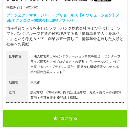
掲載終了日：2026/9/2
プロジェクトマネージャー・プリセールス【AIソリューション】／
SBテクノロジー株式会社出向/ソフトバ
情報革命で人々を幸せに ソフトバンク株式会社および子会社は、ソ
フトバンクグループ共通の経営理念である「情報革命で人々を幸せ
に」という考え方の下、創業以来一貫して、情報革命を通じた人類と
社会への貢献...
仕事内容
・法人顧客向けAIインテグレーション事業を担当 ・エンタープ
ライズ顧客向けAIプロジェクトの提案（プリセールス）、技術
支援 ・MLパイプラインの設計、開発から機械学習システム構
築の要件定義～テスト工...
勤務地
東京都
給与
想定年収：636-1256万円 想定理論年収：月給＋賞与＋特別加算
賞与＋各種支援金 ※詳細は転職...
気になる