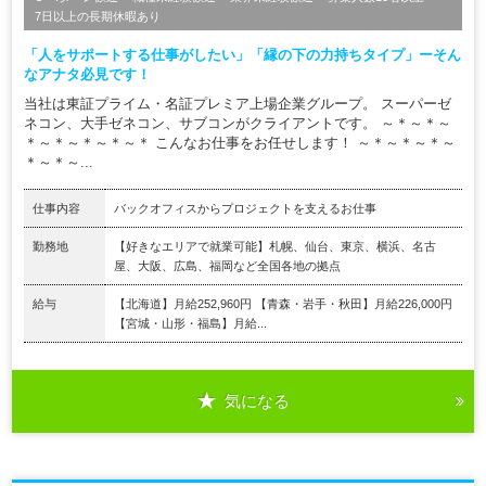
7日以上の長期休暇あり
「人をサポートする仕事がしたい」「縁の下の力持ちタイプ」ーそん
なアナタ必見です！
当社は東証プライム・名証プレミア上場企業グループ。 スーパーゼ
ネコン、大手ゼネコン、サブコンがクライアントです。 ～＊～＊～
＊～＊～＊～＊～＊ こんなお仕事をお任せします！ ～＊～＊～＊～
＊～＊～...
仕事内容
バックオフィスからプロジェクトを支えるお仕事
勤務地
【好きなエリアで就業可能】札幌、仙台、東京、横浜、名古
屋、大阪、広島、福岡など全国各地の拠点
給与
【北海道】月給252,960円 【青森・岩手・秋田】月給226,000円
【宮城・山形・福島】月給...
気になる