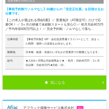
従業員数が1000人以上
【事前予約制でノルマなし】60歳からの「安定正社員」を目指せるお
仕事です。
【この求人が選ばれる理由5選】 ✅ 普通免許（AT限定可）だけで応
募OK！ ✅ 3ヶ月の研修で未経験スタートも安心◎ ✅ 初月月給40万円
／平均年収600万円以上！ ✅ 完全予約制・ノルマなしで落ち...
仕事内容
【事前予約制】VIP・会社役員専属ドライバーとして、決まっ
た時間・場所への送迎をお任せします。
勤務地
日本橋・銀座・赤坂のいずれかの営業所での勤務となります。
給与
★入社6ヶ月間は月給保障あり★ ・初月：月給40万円 ・2ヶ月
目以降：月給35万円 ■月給：23...
気になる
アフラック保険サービス株式会社
New