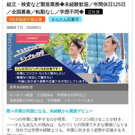
組立・検査など製造業務◆未経験歓迎／年間休日125日
／全国募集／転勤なし／学歴不問◆
正社員
WEB面接可能企業
かんたん応募可
掲載終了日：2026/8/11
業界未経験歓迎
U・Iターン歓迎
土日祝休み
年間休日120日以上
従業員数が1000人以上
在宅勤務・リモートワークあり
黙々作業が武器になる。未経験から製造デビュー
「一つの作業に集中するのが得意」 「コツコツ続けることが好き」
――そんなあなたの強みは、ものづくりの現場で大きな価値になりま
す。 当社では学歴や経験よりも、作業に向き合う姿勢や正確さを大