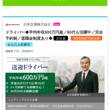
日本交通株式会社
New
ドライバー◆平均年収600万円超／60代も活躍中／完全
予約制／退職金制度あり◆
正社員
WEB面接可能企業
かんたん応募可
掲載終了日：2026/8/21
シェアトップクラス企業
職種未経験歓迎
業界未経験歓迎
正社員未経験歓迎
設立20年以上