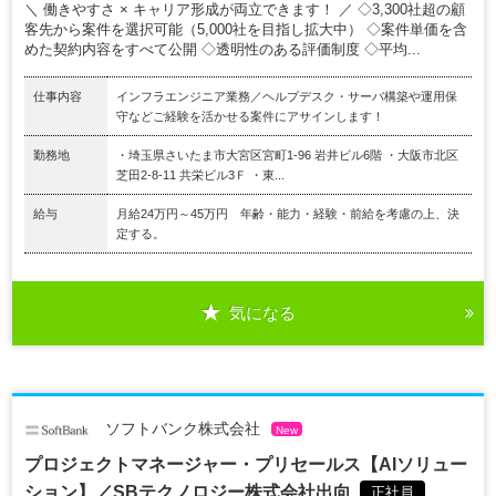
＼ 働きやすさ × キャリア形成が両立できます！ ／ ◇3,300社超の顧
客先から案件を選択可能（5,000社を目指し拡大中） ◇案件単価を含
めた契約内容をすべて公開 ◇透明性のある評価制度 ◇平均...
仕事内容
インフラエンジニア業務／ヘルプデスク・サーバ構築や運用保
守などご経験を活かせる案件にアサインします！
勤務地
・埼玉県さいたま市大宮区宮町1-96 岩井ビル6階 ・大阪市北区
芝田2-8-11 共栄ビル3Ｆ ・東...
給与
月給24万円～45万円 年齢・能力・経験・前給を考慮の上、決
定する。
気になる
ソフトバンク株式会社
New
プロジェクトマネージャー・プリセールス【AIソリュー
ション】／SBテクノロジー株式会社出向.
正社員