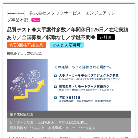
株式会社スタッフサービス エンジニアリン
グ事業本部
New
品質テスト◆大手案件多数／年間休日125日／在宅実績
あり／全国募集／転勤なし／学歴不問◆
正社員
WEB面接可能企業
かんたん応募可
掲載終了日：2026/8/11
業界未経験歓迎
U・Iターン歓迎
土日祝休み
年間休日120日以上
従業員数が1000人以上
在宅勤務・リモートワークあり