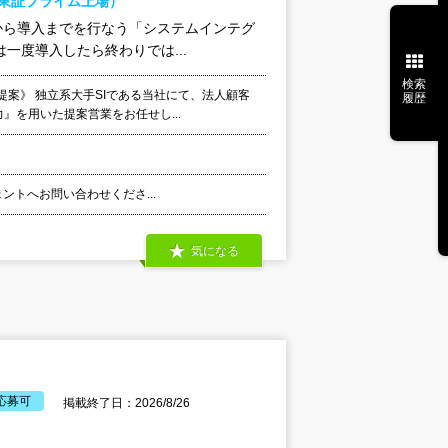
（東証プライム上場）
から導入までを行なう「システムインテグ
一度導入したら終わりでは...
検索
提案》 独立系大手SIである当社にて、法人顧客
履歴
』を用いた提案営業をお任せし...
ェントへお問い合わせくださ...
気になる
応募可
掲載終了日：2026/8/26