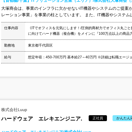
【首都圏/千葉】ITソリューション営業（エリア）/株式会社大塚商会
大塚商会は、事業のインフラに欠かせないIT機器やシステムのご提案
レーション事業」を事業の柱としています。 また、IT機器やシステムは
仕事内容
《ITでオフィスを元気にします！/圧倒的商材力でオフィス丸ごと
に向けてハード機器（複合機）をメインに『100万点以上の商品力
勤務地
東京都千代田区
給与
想定年収：450-700万円 基本給27～40万円 ※詳細は転職エージ
株式会社Luup
ハードウェア エレキエンジニア.
正社員
かんたん