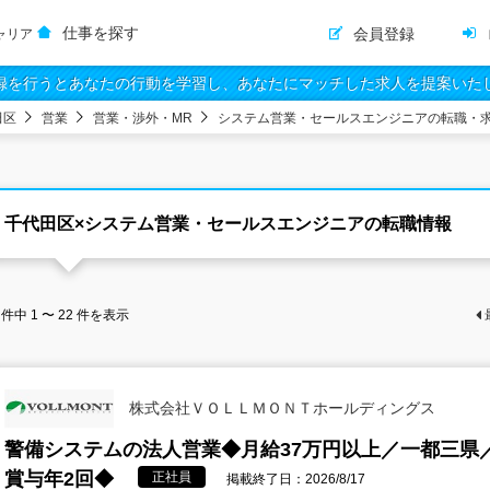
仕事を探す
会員登録
ャリア
録を行うとあなたの行動を学習し、あなたにマッチした求人を提案いた
田区
営業
営業・渉外・MR
システム営業・セールスエンジニアの転職・
千代田区×システム営業・セールスエンジニアの転職情報
件中
1 〜 22
件を表示
株式会社ＶＯＬＬＭＯＮＴホールディングス
警備システムの法人営業◆月給37万円以上／一都三県／
賞与年2回◆
正社員
掲載終了日：2026/8/17