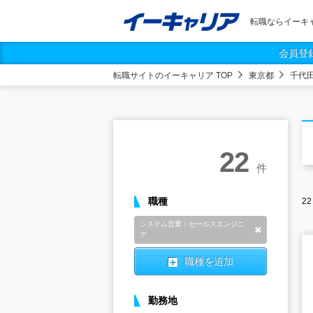
転職ならイーキ
会員登
転職サイトのイーキャリア TOP
東京都
千代
22
件
職種
22
システム営業・セールスエンジニ
削除
ア
職種を追加
勤務地