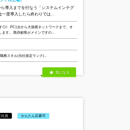
から導入までを行なう「システムインテグ
一度導入したら終わりでは...
す◎》 PC1台から大規模ネットワークまで、オ
す。 既存顧客がメインですの...
職務スキル(当社規定ランク)...
気になる
正社員
かんたん応募可