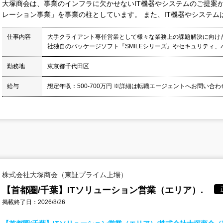
大塚商会は、事業のインフラに欠かせないIT機器やシステムのご提案
レーション事業」を事業の柱としています。 また、IT機器やシステムは
仕事内容
大手クライアント専任営業として様々な業務上の課題解決に向けた
社独自のパッケージソフト『SMILEシリーズ』やセキュリティ、ハ
勤務地
東京都千代田区
給与
想定年収：500-700万円 ※詳細は転職エージェントへお問い合
株式会社大塚商会（東証プライム上場）
【首都圏/千葉】ITソリューション営業（エリア）.
掲載終了日：2026/8/26