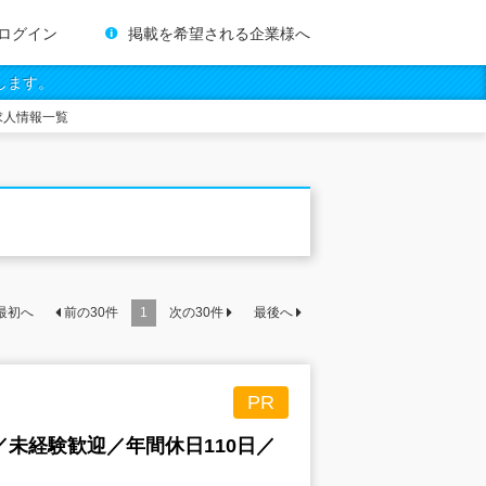
ログイン
掲載を希望される企業様へ
します。
求人情報一覧
最初へ
前の
30
件
1
次の
30
件
最後へ
PR
未経験歓迎／年間休日110日／