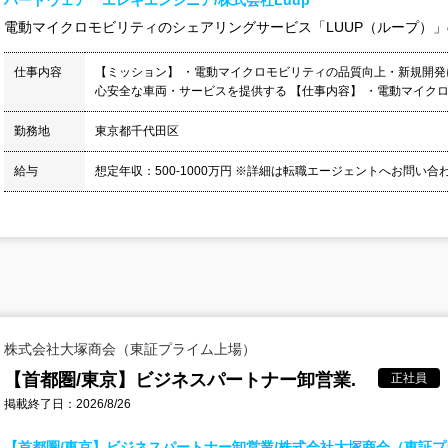
ハードウェア エレキエンジニア/株式会社Luup
電動マイクロモビリティのシェアリングサービス「LUUP（ループ）
仕事内容
【ミッション】 ・電動マイクロモビリティの品質向上・新規開
心安全な車両・サービスを提供する 【仕事内容】 ・電動マイクロ
勤務地
東京都千代田区
給与
想定年収：500-1000万円 ※詳細は転職エージェントへお問い
株式会社大塚商会（東証プライム上場）
【首都圏/東京】ビジネスパートナー卸営業.
正社員
掲載終了日：2026/8/26
【首都圏/東京】ビジネスパートナー卸営業/株式会社大塚商会（東証