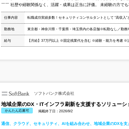
￣￣ 社歴や経験関係なく、活躍・成果は正当に評価。 未経験の方でも37
仕事内容
転職成功実績多数！セキュリティコンサルタントとして “高収入”
勤務地
東京都・神奈川県・千葉県・埼玉県内の各店舗※転勤なし／勤務
給与
【月給】37万円以上 ※固定残業代を含む ※経験・能力を考慮 ※決算
ソフトバンク株式会社
地域企業のDX・ITインフラ刷新を支援するソリューシ
かんたん応募可
掲載終了日：2026/9/2
通信、クラウド、セキュリティ、AIを組み合わせ、地域企業のDXを支