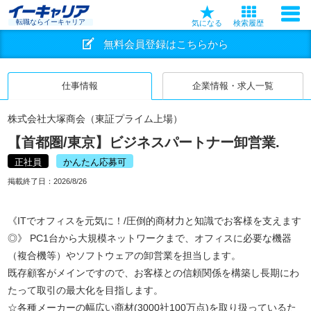
転職ならイーキャリア
気になる
検索履歴
無料会員登録はこちらから
仕事情報
企業情報・求人一覧
株式会社大塚商会（東証プライム上場）
【首都圏/東京】ビジネスパートナー卸営業.
正社員
かんたん応募可
掲載終了日：
2026/8/26
《ITでオフィスを元気に！/圧倒的商材力と知識でお客様を支えます
◎》 PC1台から大規模ネットワークまで、オフィスに必要な機器
（複合機等）やソフトウェアの卸営業を担当します。
既存顧客がメインですので、お客様との信頼関係を構築し長期にわ
たって取引の最大化を目指します。
☆各種メーカーの幅広い商材(3000社100万点)を取り扱っているた