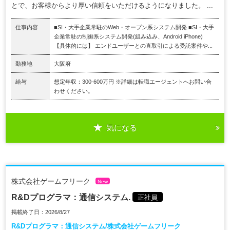
とで、お客様からより厚い信頼をいただけるようになりました。 ...
仕事内容
■SI・大手企業常駐のWeb・オープン系システム開発 ■SI・大手
企業常駐の制御系システム開発(組み込み、Android iPhone)
【具体的には】 エンドユーザーとの直取引による受託案件や...
勤務地
大阪府
給与
想定年収：300-600万円 ※詳細は転職エージェントへお問い合
わせください。
気になる
株式会社ゲームフリーク
New
R&Dプログラマ：通信システム.
正社員
掲載終了日：2026/8/27
R&Dプログラマ：通信システム/株式会社ゲームフリーク