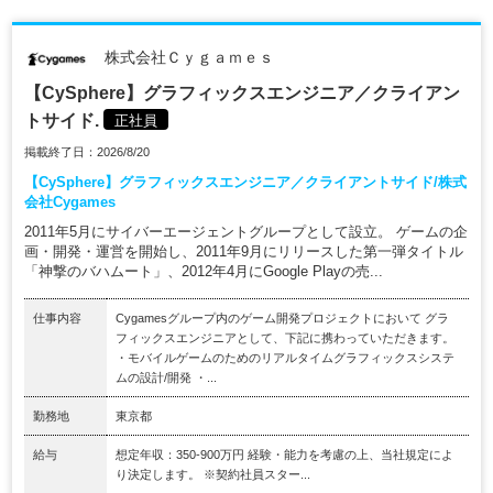
株式会社Ｃｙｇａｍｅｓ
【CySphere】グラフィックスエンジニア／クライアン
トサイド.
正社員
掲載終了日：2026/8/20
【CySphere】グラフィックスエンジニア／クライアントサイド/株式
会社Cygames
2011年5月にサイバーエージェントグループとして設立。 ゲームの企
画・開発・運営を開始し、2011年9月にリリースした第一弾タイトル
「神撃のバハムート」、2012年4月にGoogle Playの売...
仕事内容
Cygamesグループ内のゲーム開発プロジェクトにおいて グラ
フィックスエンジニアとして、下記に携わっていただきます。
・モバイルゲームのためのリアルタイムグラフィックスシステ
ムの設計/開発 ・...
勤務地
東京都
給与
想定年収：350-900万円 経験・能力を考慮の上、当社規定によ
り決定します。 ※契約社員スター...