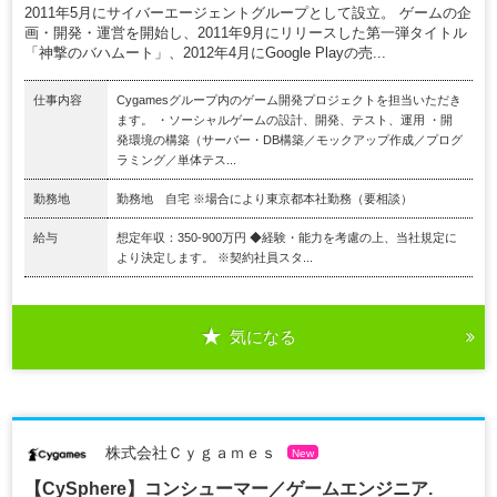
2011年5月にサイバーエージェントグループとして設立。 ゲームの企
画・開発・運営を開始し、2011年9月にリリースした第一弾タイトル
「神撃のバハムート」、2012年4月にGoogle Playの売...
仕事内容
Cygamesグループ内のゲーム開発プロジェクトを担当いただき
ます。 ・ソーシャルゲームの設計、開発、テスト、運用 ・開
発環境の構築（サーバー・DB構築／モックアップ作成／プログ
ラミング／単体テス...
勤務地
勤務地 自宅 ※場合により東京都本社勤務（要相談）
給与
想定年収：350-900万円 ◆経験・能力を考慮の上、当社規定に
より決定します。 ※契約社員スタ...
気になる
株式会社Ｃｙｇａｍｅｓ
New
【CySphere】コンシューマー／ゲームエンジニア.