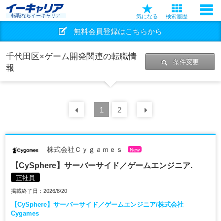
転職ならイーキャリア
気になる
検索履歴
無料会員登録はこちらから
千代田区×ゲーム開発関連の転職情
条件変更
報
前の
1
30
2
件
次の
30
件
株式会社Ｃｙｇａｍｅｓ
New
【CySphere】サーバーサイド／ゲームエンジニア.
正社員
掲載終了日：2026/8/20
【CySphere】サーバーサイド／ゲームエンジニア/株式会社
Cygames