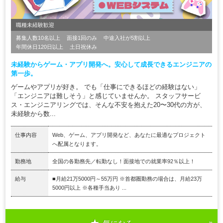
職種未経験歓迎
募集人数10名以上
面接1回のみ
中途入社が5割以上
年間休日120日以上
土日祝休み
未経験からゲーム・アプリ開発へ。安心して成長できるエンジニアの
第一歩。
ゲームやアプリが好き。 でも「仕事にできるほどの経験はない」
「エンジニアは難しそう」と感じていませんか。 スタッフサービ
ス・エンジニアリングでは、そんな不安を抱えた20〜30代の方が、
未経験から数...
仕事内容
Web、ゲーム、アプリ開発など、あなたに最適なプロジェクト
へ配属となります。
勤務地
全国の各勤務先／転勤なし！面接地での就業率92％以上！
給与
■月給21万5000円～55万円 ※首都圏勤務の場合は、月給23万
5000円以上 ※各種手当あり ...