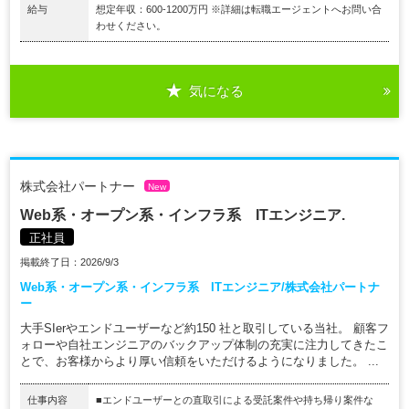
給与
想定年収：600-1200万円 ※詳細は転職エージェントへお問い合
わせください。
気になる
株式会社パートナー
New
Web系・オープン系・インフラ系 ITエンジニア.
正社員
掲載終了日：2026/9/3
Web系・オープン系・インフラ系 ITエンジニア/株式会社パートナ
ー
大手SIerやエンドユーザーなど約150 社と取引している当社。 顧客フ
ォローや自社エンジニアのバックアップ体制の充実に注力してきたこ
とで、お客様からより厚い信頼をいただけるようになりました。 ...
仕事内容
■エンドユーザーとの直取引による受託案件や持ち帰り案件な