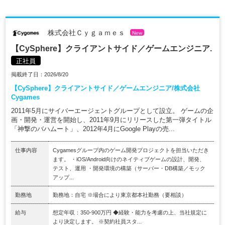
株式会社Ｃｙｇａｍｅｓ
New
【CySphere】クライアントサイド／ゲームエンジニア.
正社員
掲載終了日：2026/8/20
【CySphere】クライアントサイド／ゲームエンジニア/株式会社
Cygames
2011年5月にサイバーエージェントグループとして設立。 ゲームの企
画・開発・運営を開始し、2011年9月にリリースした第一弾タイトル
「神撃のバハムート」、2012年4月にGoogle Playの売...
仕事内容
Cygamesグループ内のゲーム開発プロジェクトを担当いただき
ます。 ・iOS/Android向けのネイティブゲームの設計、開発、
テスト、運用 ・開発環境の構築（サーバー・DB構築／モック
アップ...
勤務地
勤務地：自宅 ※場合により東京都本社勤務（要相談）
給与
想定年収：350-900万円 ◆経験・能力を考慮の上、当社規定に
より決定します。 ※契約社員スタ...