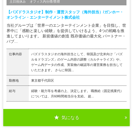
土日祝休み
オフィス内分煙/禁煙
【パズドラスタジオ】制作・運営スタッフ（海外担当）/ガンホー・
オンライン・エンターテイメント株式会社
当社グループは「世界一のエンターテインメント企業」を目指し、世
界中に「感動と楽しい経験」を提供していけるよう、4つの戦略を推
進してまいります。 新規価値の創造 既存価値の最大化 パートナー・
パブ...
仕事内容
パズドラスタジオの海外担当として、韓国及び北米向け「パズ
ル＆ドラゴンズ」のゲーム内容の調整（カルチャライズ）や、
ゲーム内データの作成、実装物の確認等の運営業務を担当して
いただきます。 さらに韓国...
勤務地
東京都千代田区
給与
経験・能力等を考慮の上、決定します。 職務給（固定残業代）
については、月60時間相当分を支給。 超...
気になる