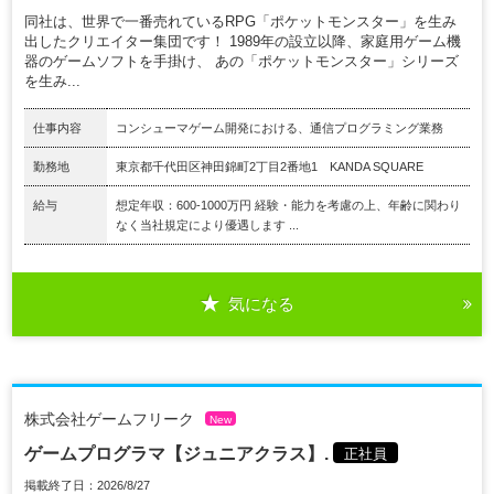
同社は、世界で一番売れているRPG「ポケットモンスター」を生み
出したクリエイター集団です！ 1989年の設立以降、家庭用ゲーム機
器のゲームソフトを手掛け、 あの「ポケットモンスター」シリーズ
を生み...
仕事内容
コンシューマゲーム開発における、通信プログラミング業務
勤務地
東京都千代田区神田錦町2丁目2番地1 KANDA SQUARE
給与
想定年収：600-1000万円 経験・能力を考慮の上、年齢に関わり
なく当社規定により優遇します ...
気になる
株式会社ゲームフリーク
New
ゲームプログラマ【ジュニアクラス】.
正社員
掲載終了日：2026/8/27