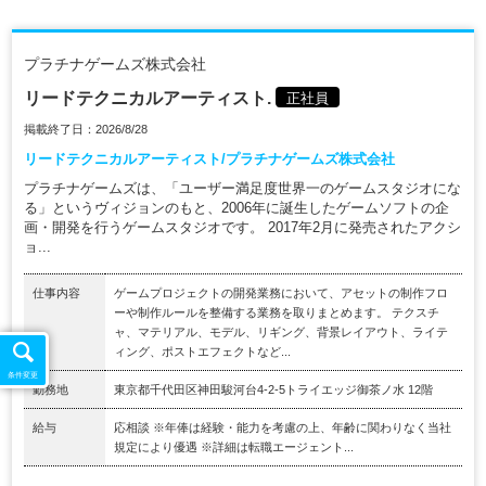
プラチナゲームズ株式会社
リードテクニカルアーティスト.
正社員
掲載終了日：2026/8/28
リードテクニカルアーティスト/プラチナゲームズ株式会社
プラチナゲームズは、「ユーザー満足度世界一のゲームスタジオにな
る」というヴィジョンのもと、2006年に誕生したゲームソフトの企
画・開発を行うゲームスタジオです。 2017年2月に発売されたアクシ
ョ...
仕事内容
ゲームプロジェクトの開発業務において、アセットの制作フロ
ーや制作ルールを整備する業務を取りまとめます。 テクスチ
ャ、マテリアル、モデル、リギング、背景レイアウト、ライテ
ィング、ポストエフェクトなど...
条件変更
勤務地
東京都千代田区神田駿河台4-2-5トライエッジ御茶ノ水 12階
給与
応相談 ※年俸は経験・能力を考慮の上、年齢に関わりなく当社
規定により優遇 ※詳細は転職エージェント...