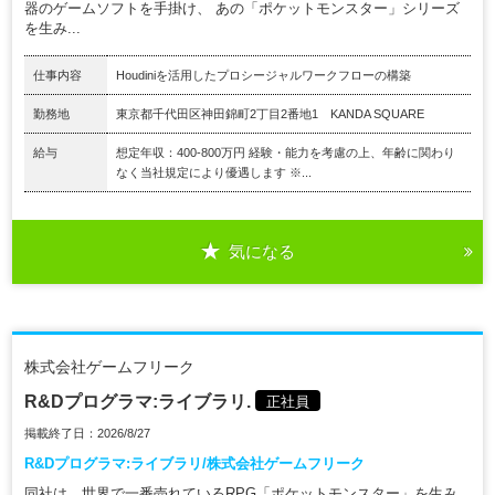
器のゲームソフトを手掛け、 あの「ポケットモンスター」シリーズ
を生み...
仕事内容
Houdiniを活用したプロシージャルワークフローの構築
勤務地
東京都千代田区神田錦町2丁目2番地1 KANDA SQUARE
給与
想定年収：400-800万円 経験・能力を考慮の上、年齢に関わり
なく当社規定により優遇します ※...
気になる
株式会社ゲームフリーク
R&Dプログラマ:ライブラリ.
正社員
掲載終了日：2026/8/27
R&Dプログラマ:ライブラリ/株式会社ゲームフリーク
同社は、世界で一番売れているRPG「ポケットモンスター」を生み