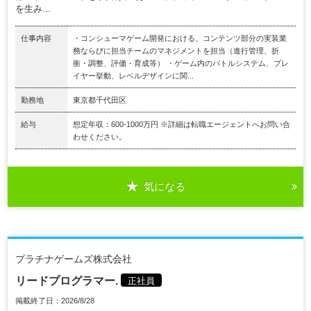
を生み...
仕事内容
・コンシューマゲーム開発における、コンテンツ部分の実装業
務ならびに担当チームのマネジメントを担当（進行管理、折
衝・調整、評価・育成等） ・ゲーム内のバトルシステム、プレ
イヤー挙動、レベルデザインに関...
勤務地
東京都千代田区
給与
想定年収：600-1000万円 ※詳細は転職エージェントへお問い合
わせください。
気になる
プラチナゲームズ株式会社
リードプログラマー.
正社員
掲載終了日：2026/8/28