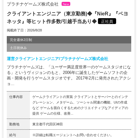
プラチナゲームズ株式会社
New
クライアントエンジニア（東京勤務)◆『NieR』『ベヨ
ネッタ』等ヒット作多数/引越手当あり◆
正社員
掲載終了日：2026/8/28
完全週休2日制
土日祝休み
運営クライアントエンジニア/プラチナゲームズ株式会社
プラチナゲームズは、「ユーザー満足度世界一のゲームスタジオにな
る」というヴィジョンのもと、2006年に誕生したゲームソフトの企
画・開発を行うゲームスタジオです。 2017年2月に発売されたアクシ
ョ...
仕事内容
ゲームクライアントの実装 クライアントとサーバーとのインテ
グレーション、メタゲーム、ソーシャル関連の機能、UIの作成
など ゲームを面白くするためのクリエイティブなアイディアの
提供 ゲームの仕様、改善...
勤務地
東京都千代田区神田
給与
※詳細は転職エージェントへお問い合わせください。