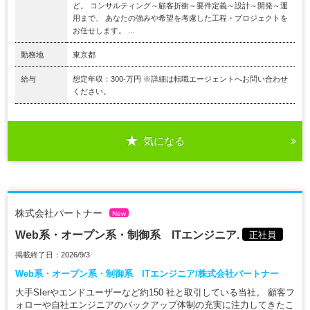
ど。 コンサルティング～顧客折衝～要件定義～設計～開発～運
用まで、 あなたの強みや希望を考慮した工程・プロジェクトを
お任せします。 ...
勤務地
東京都
給与
想定年収：300-万円 ※詳細は転職エージェントへお問い合わせ
ください。
気になる
株式会社パートナー
New
Web系・オープン系・制御系 ITエンジニア.
正社員
掲載終了日：2026/9/3
Web系・オープン系・制御系 ITエンジニア/株式会社パートナー
大手SIerやエンドユーザーなど約150 社と取引している当社。 顧客フ
ォローや自社エンジニアのバックアップ体制の充実に注力してきたこ