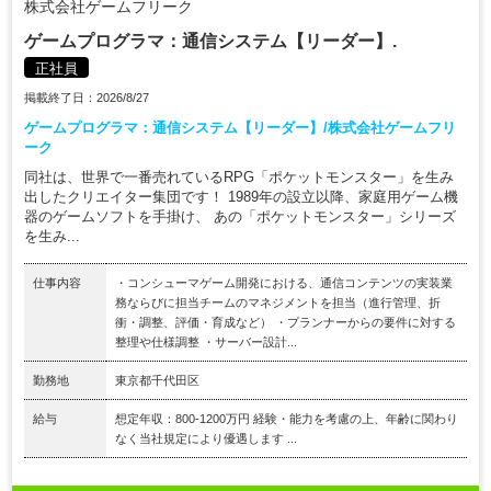
株式会社ゲームフリーク
ゲームプログラマ：通信システム【リーダー】.
正社員
掲載終了日：2026/8/27
ゲームプログラマ：通信システム【リーダー】/株式会社ゲームフリ
ーク
同社は、世界で一番売れているRPG「ポケットモンスター」を生み
出したクリエイター集団です！ 1989年の設立以降、家庭用ゲーム機
器のゲームソフトを手掛け、 あの「ポケットモンスター」シリーズ
を生み...
仕事内容
・コンシューマゲーム開発における、通信コンテンツの実装業
務ならびに担当チームのマネジメントを担当（進行管理、折
衝・調整、評価・育成など） ・プランナーからの要件に対する
整理や仕様調整 ・サーバー設計...
勤務地
東京都千代田区
給与
想定年収：800-1200万円 経験・能力を考慮の上、年齢に関わり
なく当社規定により優遇します ...