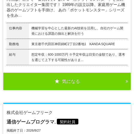
出したクリエイター集団です！ 1989年の設立以降、家庭用ゲーム機
器のゲームソフトを手掛け、 あの「ポケットモンスター」シリーズ
を生み...
仕事内容
機械学習を中心とした最新のAI技術を活用し、自社のゲーム開
発における課題の抽出と解決を行う
勤務地
東京都千代田区神田錦町2丁目2番地1 KANDA SQUARE
給与
想定年収：600-1000万円 ※予定年収は目安の金額であり、選考
を通じて上下する可能性がありま...
気になる
株式会社ゲームフリーク
通信ゲームプログラマ.
契約社員
掲載終了日：2026/8/27