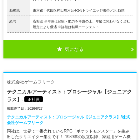
勤務地
東京都千代田区神田駿河台4-2-5トライエッジ御茶ノ水 12階
給与
応相談 ※年俸は経験・能力を考慮の上、年齢に関わりなく当社
規定により優遇 ※詳細は転職エージェント...
気になる
株式会社ゲームフリーク
テクニカルアーティスト：プロシージャル【ジュニアク
ラス】.
正社員
掲載終了日：2026/8/27
テクニカルアーティスト：プロシージャル【ジュニアクラス】/株式
会社ゲームフリーク
同社は、世界で一番売れているRPG「ポケットモンスター」を生み
出したクリエイター集団です！ 1989年の設立以降、家庭用ゲーム機