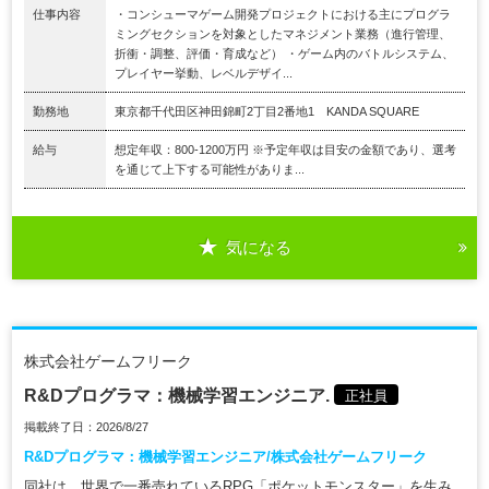
仕事内容
・コンシューマゲーム開発プロジェクトにおける主にプログラ
ミングセクションを対象としたマネジメント業務（進行管理、
折衝・調整、評価・育成など） ・ゲーム内のバトルシステム、
プレイヤー挙動、レベルデザイ...
勤務地
東京都千代田区神田錦町2丁目2番地1 KANDA SQUARE
給与
想定年収：800-1200万円 ※予定年収は目安の金額であり、選考
を通じて上下する可能性がありま...
気になる
株式会社ゲームフリーク
R&Dプログラマ：機械学習エンジニア.
正社員
掲載終了日：2026/8/27
R&Dプログラマ：機械学習エンジニア/株式会社ゲームフリーク
同社は、世界で一番売れているRPG「ポケットモンスター」を生み