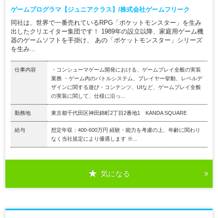
ゲームプログラマ【ジュニアクラス】/株式会社ゲームフリーク
同社は、世界で一番売れているRPG「ポケットモンスター」を生み
出したクリエイター集団です！ 1989年の設立以降、家庭用ゲーム機
器のゲームソフトを手掛け、 あの「ポケットモンスター」シリーズ
を生み...
仕事内容
・コンシューマゲーム開発における、ゲームプレイ全般の実装
業務 ・ゲーム内のバトルシステム、プレイヤー挙動、レベルデ
ザインに関する遊び・コンテンツ、UIなど、ゲームプレイ全般
の実装に関して、仕様に沿っ...
勤務地
東京都千代田区神田錦町2丁目2番地1 KANDA SQUARE
給与
想定年収：400-600万円 経験・能力を考慮の上、年齢に関わり
なく当社規定により優遇します ※...
気になる