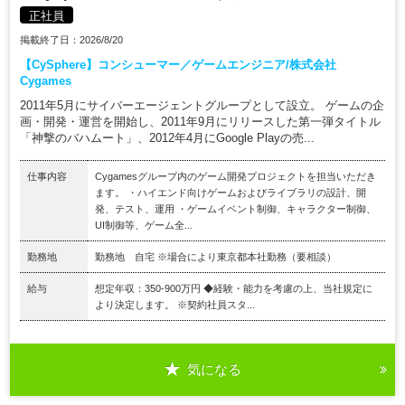
正社員
掲載終了日：2026/8/20
【CySphere】コンシューマー／ゲームエンジニア/株式会社
Cygames
2011年5月にサイバーエージェントグループとして設立。 ゲームの企
画・開発・運営を開始し、2011年9月にリリースした第一弾タイトル
「神撃のバハムート」、2012年4月にGoogle Playの売...
仕事内容
Cygamesグループ内のゲーム開発プロジェクトを担当いただき
ます。 ・ハイエンド向けゲームおよびライブラリの設計、開
発、テスト、運用 ・ゲームイベント制御、キャラクター制御、
UI制御等、ゲーム全...
勤務地
勤務地 自宅 ※場合により東京都本社勤務（要相談）
給与
想定年収：350-900万円 ◆経験・能力を考慮の上、当社規定に
より決定します。 ※契約社員スタ...
気になる