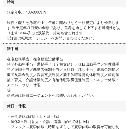
給与
想定年収：400-800万円
経験・能力を考慮の上、年齢に関わりなく当社規定により優遇しま
す ※予定年収目安の金額であり、選考を通じて上下する可能性があ
ります ※年収には残業代、賞与も含まれます
※詳細は転職エージェントへお問い合わせください。
諸手当
在宅勤務手当／在宅勤務設備手当
時間外勤務手当／通勤手当（全額支給）／休日出勤手当／管理職手
当／役職手当／裁量労働制手当／入社時引越し手当／退職金制度／
慶弔見舞金制度／教育支援制度／慶弔休暇等特別休暇制度／産前産
後・育児・介護休業制度／有給休暇取得促進制度（ヘルシー休暇／
アニバーサリー休暇
等
※詳細は転職エージェントへお問い合わせください。
休日・休暇
・完全週休2日制（土・日・祝）
・週休3日制（育児・介護・看護目的のみ利用可）
・フレックス夏季休暇（時期をずらして夏季休暇の取得が可能な制