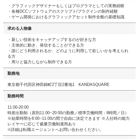
・グラフィックデザイナーもしくはプログラマとしての実務経験
・各種DCCソフトウェアのスクリプト/プラグインの制作経験
・ゲーム開発におけるグラフィックアセット制作全般の基礎知識
求める人物像
・新しい技術をキャッチアップするのが好きな方
・主体的に動き、発信することができる方
・誰にどう利用されるか、どのように利用して欲しいかを考えられ
る方
・周りと協力しながら制作できる方
勤務地
東京都千代田区神田錦町2丁目2番地1 KANDASQUARE
勤務時間
11:00-20:00
時差出勤制（原則11:00~20:00の勤務／標準労働時間：8時間／日）
※始業時間を8:00~11:00の間で自由に決定できます ※入社時の能力
レイヤーに応じて裁量労働制適用あり
※詳細は転職エージェントへお問い合わせください。